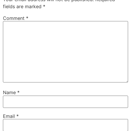
fields are marked
*
Comment
*
Name
*
Email
*