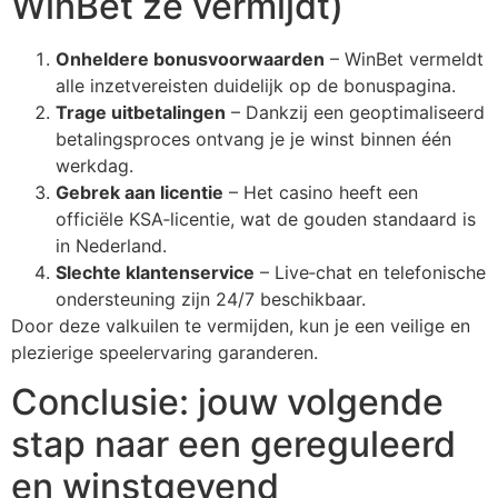
WinBet ze vermijdt)
Onheldere bonusvoorwaarden
– WinBet vermeldt
alle inzetvereisten duidelijk op de bonuspagina.
Trage uitbetalingen
– Dankzij een geoptimaliseerd
betalingsproces ontvang je je winst binnen één
werkdag.
Gebrek aan licentie
– Het casino heeft een
officiële KSA‑licentie, wat de gouden standaard is
in Nederland.
Slechte klantenservice
– Live‑chat en telefonische
ondersteuning zijn 24/7 beschikbaar.
Door deze valkuilen te vermijden, kun je een veilige en
plezierige speelervaring garanderen.
Conclusie: jouw volgende
stap naar een gereguleerd
en winstgevend