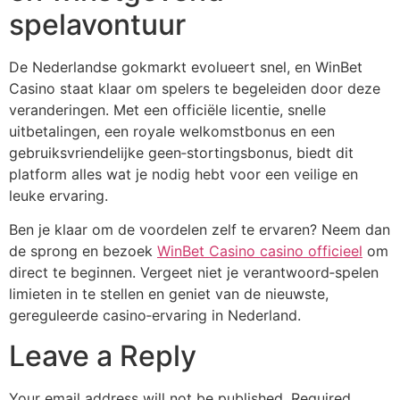
spelavontuur
De Nederlandse gokmarkt evolueert snel, en WinBet
Casino staat klaar om spelers te begeleiden door deze
veranderingen. Met een officiële licentie, snelle
uitbetalingen, een royale welkomstbonus en een
gebruiksvriendelijke geen‑stortingsbonus, biedt dit
platform alles wat je nodig hebt voor een veilige en
leuke ervaring.
Ben je klaar om de voordelen zelf te ervaren? Neem dan
de sprong en bezoek
WinBet Casino casino officieel
om
direct te beginnen. Vergeet niet je verantwoord‑spelen
limieten in te stellen en geniet van de nieuwste,
gereguleerde casino‑ervaring in Nederland.
Leave a Reply
Your email address will not be published.
Required