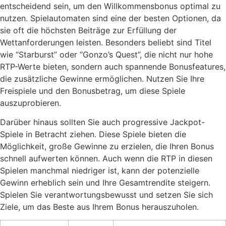
entscheidend sein, um den Willkommensbonus optimal zu
nutzen. Spielautomaten sind eine der besten Optionen, da
sie oft die höchsten Beiträge zur Erfüllung der
Wettanforderungen leisten. Besonders beliebt sind Titel
wie “Starburst” oder “Gonzo’s Quest”, die nicht nur hohe
RTP-Werte bieten, sondern auch spannende Bonusfeatures,
die zusätzliche Gewinne ermöglichen. Nutzen Sie Ihre
Freispiele und den Bonusbetrag, um diese Spiele
auszuprobieren.
Darüber hinaus sollten Sie auch progressive Jackpot-
Spiele in Betracht ziehen. Diese Spiele bieten die
Möglichkeit, große Gewinne zu erzielen, die Ihren Bonus
schnell aufwerten können. Auch wenn die RTP in diesen
Spielen manchmal niedriger ist, kann der potenzielle
Gewinn erheblich sein und Ihre Gesamtrendite steigern.
Spielen Sie verantwortungsbewusst und setzen Sie sich
Ziele, um das Beste aus Ihrem Bonus herauszuholen.