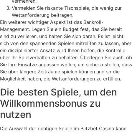
vermehren.
Vermeiden Sie riskante Tischspiele, die wenig zur
Wettanforderung beitragen.
Ein weiterer wichtiger Aspekt ist das Bankroll-
Management. Legen Sie ein Budget fest, das Sie bereit
sind zu verlieren, und halten Sie sich daran. Es ist leicht,
sich von den spannenden Spielen mitreißen zu lassen, aber
ein disziplinierter Ansatz wird Ihnen helfen, die Kontrolle
über Ihr Spielverhalten zu behalten. Überlegen Sie auch, ob
Sie Ihre Einsätze anpassen wollen, um sicherzustellen, dass
Sie über längere Zeiträume spielen können und so die
Möglichkeit haben, die Wettanforderungen zu erfüllen.
Die besten Spiele, um den
Willkommensbonus zu
nutzen
Die Auswahl der richtigen Spiele im Blitzbet Casino kann