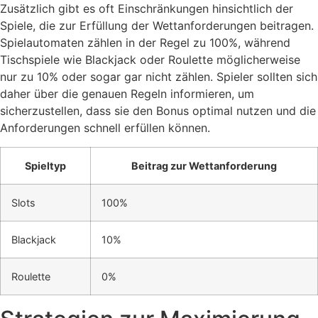
Zusätzlich gibt es oft Einschränkungen hinsichtlich der
Spiele, die zur Erfüllung der Wettanforderungen beitragen.
Spielautomaten zählen in der Regel zu 100%, während
Tischspiele wie Blackjack oder Roulette möglicherweise
nur zu 10% oder sogar gar nicht zählen. Spieler sollten sich
daher über die genauen Regeln informieren, um
sicherzustellen, dass sie den Bonus optimal nutzen und die
Anforderungen schnell erfüllen können.
Spieltyp
Beitrag zur Wettanforderung
Slots
100%
Blackjack
10%
Roulette
0%