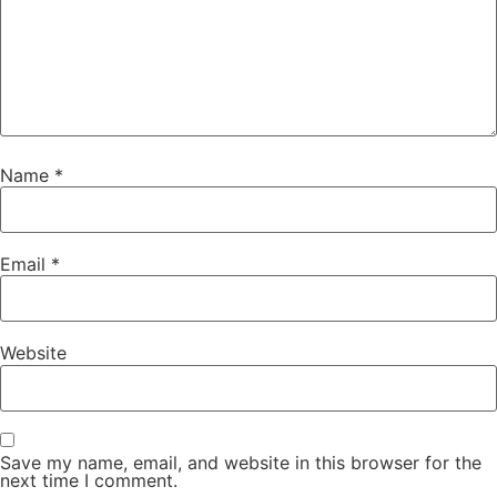
Name
*
Email
*
Website
Save my name, email, and website in this browser for the
next time I comment.