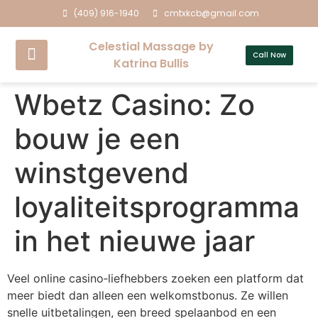
(409) 916-1940
cmtxkcb@gmail.com
Celestial Massage by
Call Now
Katrina Bullis
Wbetz Casino: Zo
bouw je een
winstgevend
loyaliteitsprogramma
in het nieuwe jaar
Veel online casino‑liefhebbers zoeken een platform dat
meer biedt dan alleen een welkomstbonus. Ze willen
snelle uitbetalingen, een breed spelaanbod en een