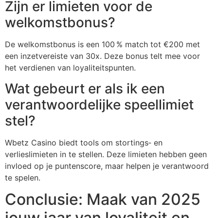
Zijn er limieten voor de
welkomstbonus?
De welkomstbonus is een 100 % match tot €200 met
een inzetvereiste van 30x. Deze bonus telt mee voor
het verdienen van loyaliteitspunten.
Wat gebeurt er als ik een
verantwoordelijke speellimiet
stel?
Wbetz Casino biedt tools om stortings‑ en
verlieslimieten in te stellen. Deze limieten hebben geen
invloed op je puntenscore, maar helpen je verantwoord
te spelen.
Conclusie: Maak van 2025
jouw jaar van loyaliteit en