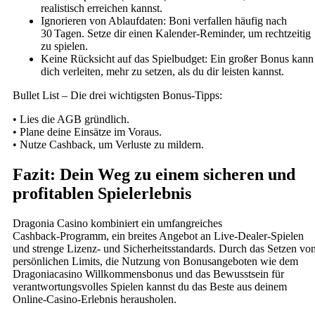
realistisch erreichen kannst.
Ignorieren von Ablaufdaten: Boni verfallen häufig nach
30 Tagen. Setze dir einen Kalender‑Reminder, um rechtzeitig
zu spielen.
Keine Rücksicht auf das Spielbudget: Ein großer Bonus kann
dich verleiten, mehr zu setzen, als du dir leisten kannst.
Bullet List – Die drei wichtigsten Bonus‑Tipps:
• Lies die AGB gründlich.
• Plane deine Einsätze im Voraus.
• Nutze Cashback, um Verluste zu mildern.
Fazit: Dein Weg zu einem sicheren und
profitablen Spielerlebnis
Dragonia Casino kombiniert ein umfangreiches
Cashback‑Programm, ein breites Angebot an Live‑Dealer‑Spielen
und strenge Lizenz‑ und Sicherheitsstandards. Durch das Setzen vo
persönlichen Limits, die Nutzung von Bonusangeboten wie dem
Dragoniacasino Willkommensbonus und das Bewusstsein für
verantwortungsvolles Spielen kannst du das Beste aus deinem
Online‑Casino‑Erlebnis herausholen.