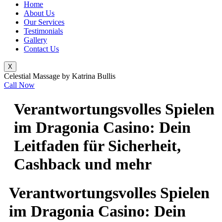
Home
About Us
Our Services
Testimonials
Gallery
Contact Us
X
Celestial Massage by Katrina Bullis
Call Now
Verantwortungsvolles Spielen
im Dragonia Casino: Dein
Leitfaden für Sicherheit,
Cashback und mehr
Verantwortungsvolles Spielen
im Dragonia Casino: Dein