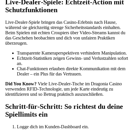
Live‑Dealer‑Spiele: Echtzeit-Action mit
Schutzfunktionen
Live‑Dealer‑Spiele bringen das Casino‑Erlebnis nach Hause,
während sie gleichzeitig strenge Sicherheitsstandards einhalten.
Beim Spielen mit echten Croupiers über Video-Streams kannst du
das Geschehen beobachten und dich von unfairen Praktiken
überzeugen.
Transparente Kameraperspektiven verhindern Manipulation.
Echtzeit‑Statistiken zeigen Gewinn‑ und Verlustzahlen sofort
an.
Chat‑Funktionen erlauben direkte Kommunikation mit dem
Dealer – ein Plus für das Vertrauen.
Did You Know?
Viele Live‑Dealer‑Tische im Dragonia Casino
verwenden RFID‑Technologie, um jede Karte eindeutig zu
identifizieren und so Betrug praktisch auszuschließen.
Schritt‑für‑Schritt: So richtest du deine
Spiellimits ein
Logge dich im Kunden‑Dashboard ein.