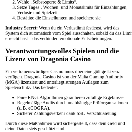
Wähle „Selbst‑sperre & Limits“.
Setze Tages‑, Wochen‑ und Monatslimits für Einzahlungen,
Verluste und Spielzeit.
Bestätige die Einstellungen und speichere sie.
Industry Secret:
Wenn du ein Verlustlimit festlegst, wird das
System dich automatisch vom Spiel ausschalten, sobald du das Limi
erreicht hast – das verhindert emotionale Entscheidungen.
Verantwortungsvolles Spielen und die
Lizenz von Dragonia Casino
Ein vertrauenswürdiges Casino muss über eine gültige Lizenz
verfügen. Dragonia Casino ist von der Malta Gaming Authority
(MGA) lizenziert und unterliegt strengen Auflagen zum
Spielerschutz. Das bedeutet:
Faire RNG‑Algorithmen garantieren zufällige Ergebnisse.
Regelmäßige Audits durch unabhängige Prüforganisationen
(z. B. eCOGRA).
Sicherer Zahlungsverkehr dank SSL‑Verschlüsselung.
Durch diese Maßnahmen wird sichergestellt, dass dein Geld und
deine Daten stets geschützt sind.