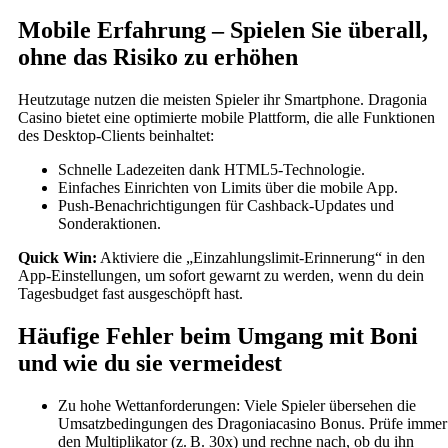
Mobile Erfahrung – Spielen Sie überall,
ohne das Risiko zu erhöhen
Heutzutage nutzen die meisten Spieler ihr Smartphone. Dragonia
Casino bietet eine optimierte mobile Plattform, die alle Funktionen
des Desktop‑Clients beinhaltet:
Schnelle Ladezeiten dank HTML5‑Technologie.
Einfaches Einrichten von Limits über die mobile App.
Push‑Benachrichtigungen für Cashback‑Updates und
Sonderaktionen.
Quick Win:
Aktiviere die „Einzahlungslimit‑Erinnerung“ in den
App‑Einstellungen, um sofort gewarnt zu werden, wenn du dein
Tagesbudget fast ausgeschöpft hast.
Häufige Fehler beim Umgang mit Boni
und wie du sie vermeidest
Zu hohe Wettanforderungen: Viele Spieler übersehen die
Umsatzbedingungen des Dragoniacasino Bonus. Prüfe immer
den Multiplikator (z. B. 30x) und rechne nach, ob du ihn