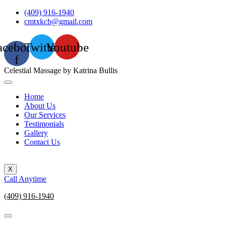
Skip
(409) 916-1940
to
cmtxkcb@gmail.com
content
acebook-
Twitter
Youtube
f
Celestial Massage by Katrina Bullis
Home
About Us
Our Services
Testimonials
Gallery
Contact Us
X
Call Anytime
(409) 916-1940