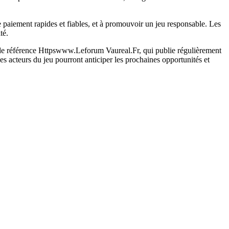
de paiement rapides et fiables, et à promouvoir un jeu responsable. Les
té.
ite de référence Httpswww.Leforum Vaureal.Fr, qui publie régulièrement
es acteurs du jeu pourront anticiper les prochaines opportunités et