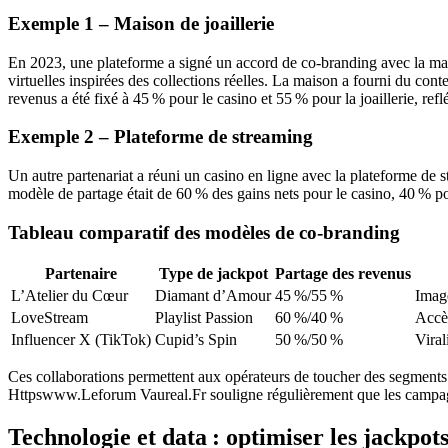
Exemple 1 – Maison de joaillerie
En 2023, une plateforme a signé un accord de co‑branding avec la mai
virtuelles inspirées des collections réelles. La maison a fourni du con
revenus a été fixé à 45 % pour le casino et 55 % pour la joaillerie, refl
Exemple 2 – Plateforme de streaming
Un autre partenariat a réuni un casino en ligne avec la plateforme de 
modèle de partage était de 60 % des gains nets pour le casino, 40 % po
Tableau comparatif des modèles de co‑branding
Partenaire
Type de jackpot
Partage des revenus
L’Atelier du Cœur
Diamant d’Amour
45 %/55 %
Image
LoveStream
Playlist Passion
60 %/40 %
Accè
Influencer X (TikTok)
Cupid’s Spin
50 %/50 %
Viral
Ces collaborations permettent aux opérateurs de toucher des segments de 
Httpswww.Leforum Vaureal.Fr souligne régulièrement que les campagnes 
Technologie et data : optimiser les jackpots