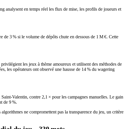
ng analysent en temps réel les flux de mise, les profils de joueurs et
re de 3 % si le volume de dépôts chute en dessous de 1 M €. Cette
 privilégient les jeux à thème amoureux et utilisent des méthodes de
sées, les opérateurs ont observé une hausse de 14 % du wagering
a Saint‑Valentin, contre 2,1 × pour les campagnes manuelles. Le gain
nt de 9 %.
algorithmes ne compromettent pas la transparence du jeu, un critère