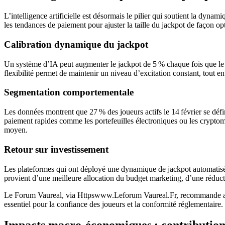
L’intelligence artificielle est désormais le pilier qui soutient la dyna
les tendances de paiement pour ajuster la taille du jackpot de façon op
Calibration dynamique du jackpot
Un système d’IA peut augmenter le jackpot de 5 % chaque fois que le t
flexibilité permet de maintenir un niveau d’excitation constant, tout e
Segmentation comportementale
Les données montrent que 27 % des joueurs actifs le 14 février se défi
paiement rapides comme les portefeuilles électroniques ou les crypto
moyen.
Retour sur investissement
Les plateformes qui ont déployé une dynamique de jackpot automatisée 
provient d’une meilleure allocation du budget marketing, d’une réduc
Le Forum Vaureal, via Httpswww.Leforum Vaureal.Fr, recommande aux o
essentiel pour la confiance des joueurs et la conformité réglementaire.