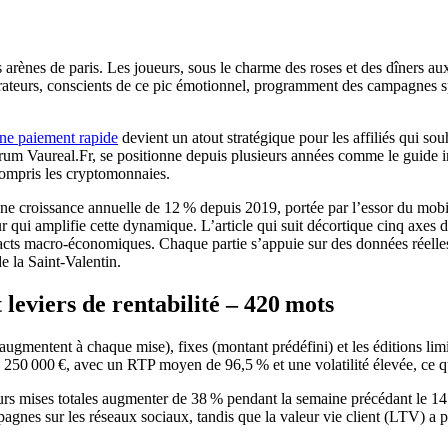
s arènes de paris. Les joueurs, sous le charme des roses et des dîners au
ateurs, conscients de ce pic émotionnel, programment des campagnes spéc
gne paiement rapide
devient un atout stratégique pour les affiliés qui souh
Vaureal.Fr, se positionne depuis plusieurs années comme le guide impart
 compris les cryptomonnaies.
ne croissance annuelle de 12 % depuis 2019, portée par l’essor du mobile
 qui amplifie cette dynamique. L’article qui suit décortique cinq axes d
mpacts macro‑économiques. Chaque partie s’appuie sur des données réelles
de la Saint‑Valentin.
 leviers de rentabilité – 420 mots
i augmentent à chaque mise), fixes (montant prédéfini) et les éditions li
50 000 €, avec un RTP moyen de 96,5 % et une volatilité élevée, ce qui 
urs mises totales augmenter de 38 % pendant la semaine précédant le 14 
pagnes sur les réseaux sociaux, tandis que la valeur vie client (LTV) a