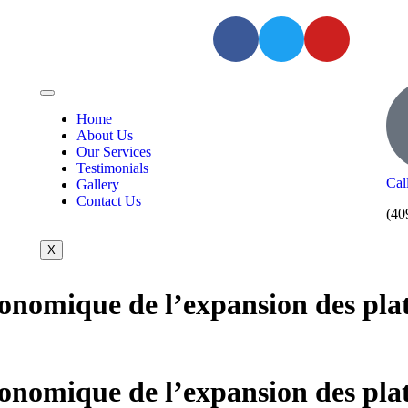
Home
About Us
Our Services
Testimonials
Cal
Gallery
Contact Us
(40
X
conomique de l’expansion des pla
conomique de l’expansion des pla