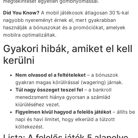
megtekintését egyetlen gombnyomással.
Did You Know?
A mobil játékosok átlagosan 30 %‑kal
nagyobb nyereményt érnek el, mert gyakrabban
használják a bónuszokat és a promóciókat, amelyek
mobilra optimalizáltak.
Gyakori hibák, amiket el kell
kerülni
Nem olvasod el a feltételeket
– a bónuszok
gyakran magas körülírással (wagering) járnak.
Túl nagy összeget teszel fel
– a bankroll
menedzsment hiánya gyorsan a számlád
kiürüléséhez vezet.
Figyelmen kívül hagyod a felelős játékot
– állíts be
napi és havi limitet, hogy elkerüld a túlzott
költekezést.
Lista: A felelős játék 5 alapelve