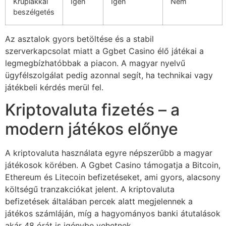
Krupiákkal
Igen
Igen
Nem
beszélgetés
Az asztalok gyors betöltése és a stabil
szerverkapcsolat miatt a Ggbet Casino élő játékai a
legmegbízhatóbbak a piacon. A magyar nyelvű
ügyfélszolgálat pedig azonnal segít, ha technikai vagy
játékbeli kérdés merül fel.
Kriptovaluta fizetés – a
modern játékos előnye
A kriptovaluta használata egyre népszerűbb a magyar
játékosok körében. A Ggbet Casino támogatja a Bitcoin,
Ethereum és Litecoin befizetéseket, ami gyors, alacsony
költségű tranzakciókat jelent. A kriptovaluta
befizetések általában percek alatt megjelennek a
játékos számláján, míg a hagyományos banki átutalások
akár 48 órát is igénybe vehetnek.