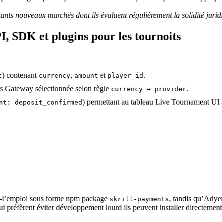
s nouveaux marchés dont ils évaluent régulièrement la solidité jurid
I, SDK et plugins pour les tournoits
) contenant
,
et
.
t
currency
amount
player_id
rs Gateway sélectionnée selon règle
.
currency ↔ provider
) permettant au tableau Live Tournament UI 
nt: deposit_confirmed
-à-l’emploi sous forme npm package
, tandis qu’Adye
skrill-payments
ui préfèrent éviter développement lourd ils peuvent installer direct