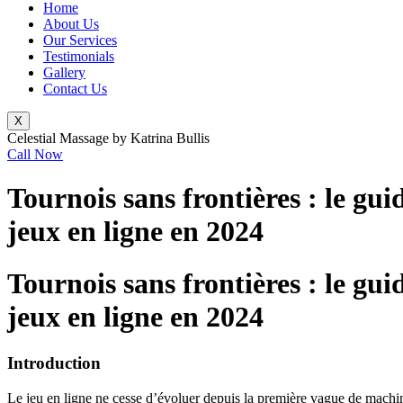
Home
About Us
Our Services
Testimonials
Gallery
Contact Us
X
Celestial Massage by Katrina Bullis
Call Now
Tournois sans frontières : le gu
jeux en ligne en 2024
Tournois sans frontières : le gu
jeux en ligne en 2024
Introduction
Le jeu en ligne ne cesse d’évoluer depuis la première vague de machine