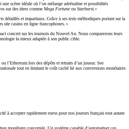
i une scène idéale où l’on mélange adrénaline et possibilités
uros sur des titres comme
Mega Fortune
ou
Starburst
.«
détaillés et impartiaux. Grâce à ses tests méthodiques portant sur la
rs site casino en ligne francophones. »
impact concret sur les tournois du Nouvel An. Nous comparerons leurs
hnologie la mieux adaptée à son public cible.
 l’Ethereum lors des dépôts et retraits d’un joueur. See
nationale tout en limitant le coût caché lié aux conversions monétaires
é à accepter rapidement euros pour nos joueurs français tout autant
iction monétaire concernée. Un système capable d’automatiser ces