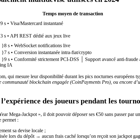
Temps moyen de transaction
9 s • Visa/Mastercard instantané
3 s • API REST dédié aux jeux live
 }8 s • WebSocket notifications live
 }7 s • Conversion instantanée intra-fiat/crypto
 }9 s • Conformité strictement PCI‐DSS │ Support avancé anti‑fraude
ing IA
m, qui mesure leur disponibilité durant les pics nocturnes européens ty
d’une communauté blockchain engagée (CoinPayments Pro), ou encore d’u
 l’expérience des joueurs pendant les tourn
ear Mega‑Jackpot », il doit pouvoir déposer ses €50 sans passer par une
e permet :
ement sa devise locale ;
lisée lors du dépôt → aucun frais caché lorsqu’on reçoit son jackpot gag