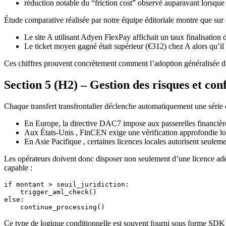
réduction notable du “friction cost” observé auparavant lorsque 
Étude comparative réalisée par notre équipe éditoriale montre que su
Le site A utilisant Adyen FlexPay affichait un taux finalisation
Le ticket moyen gagné était supérieur (€312) chez A alors qu’il
Ces chiffres prouvent concrètement comment l’adoption généralisée du 
Section 5 (H2) – Gestion des risques et conf
Chaque transfert transfrontalier déclenche automatiquement une séri
En Europe, la directive DAC7 impose aux passerelles financière
Aux États-Unis , FinCEN exige une vérification approfondie lor
En Asie Pacifique , certaines licences locales autorisent seulem
Les opérateurs doivent donc disposer non seulement d’une licence 
capable :
if montant > seuil_juridiction:

    trigger_aml_check()

else:

Ce type de logique conditionnelle est souvent fourni sous forme SDK 