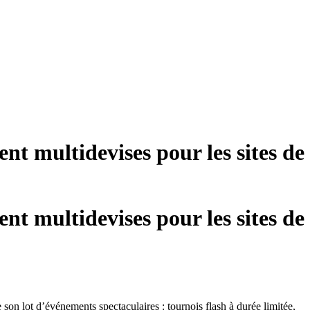
nt multidevises pour les sites de
nt multidevises pour les sites de
son lot d’événements spectaculaires : tournois flash à durée limitée,