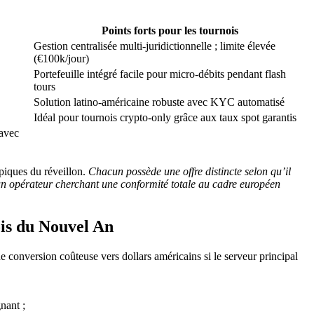
Points forts pour les tournois
Gestion centralisée multi-juridictionnelle ; limite élevée
(€100k/jour)
Portefeuille intégré facile pour micro‑débits pendant flash
tours
Solution latino‑américaine robuste avec KYC automatisé
Idéal pour tournois crypto‑only grâce aux taux spot garantis
 avec
piques du réveillon.
Chacun possède une offre distincte selon qu’il
n opérateur cherchant une conformité totale au cadre européen
ois du Nouvel An
 conversion coûteuse vers dollars américains si le serveur principal
nant ;