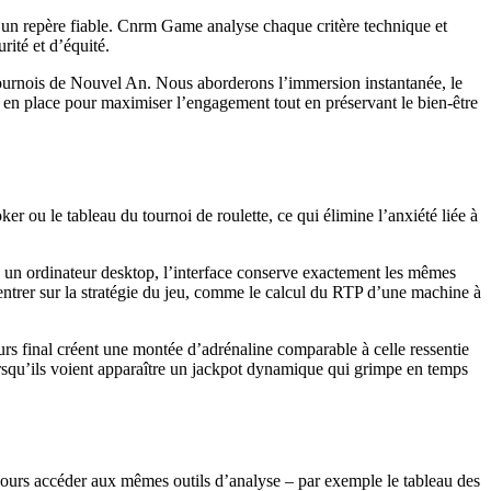
 un repère fiable. Cnrm Game analyse chaque critère technique et
rité et d’équité.
tournois de Nouvel An. Nous aborderons l’immersion instantanée, le
re en place pour maximiser l’engagement tout en préservant le bien‑être
 ou le tableau du tournoi de roulette, ce qui élimine l’anxiété liée à
u un ordinateur desktop, l’interface conserve exactement les mêmes
centrer sur la stratégie du jeu, comme le calcul du RTP d’une machine à
urs final créent une montée d’adrénaline comparable à celle ressentie
orsqu’ils voient apparaître un jackpot dynamique qui grimpe en temps
ujours accéder aux mêmes outils d’analyse – par exemple le tableau des