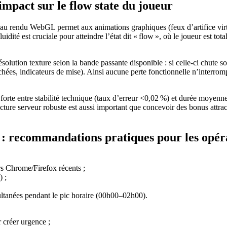
impact sur le flow state du joueur
u rendu WebGL permet aux animations graphiques (feux d’artifice virtu
ité est cruciale pour atteindre l’état dit « flow », où le joueur est tota
solution texture selon la bande passante disponible : si celle‑ci chute 
fichées, indicateurs de mise). Ainsi aucune perte fonctionnelle n’interr
te entre stabilité technique (taux d’erreur <0,02 %) et durée moyenne 
cture serveur robuste est aussi important que concevoir des bonus attra
 : recommandations pratiques pour les opér
rs Chrome/Firefox récents ;
) ;
ultanées pendant le pic horaire (00h00–02h00).
r créer urgence ;