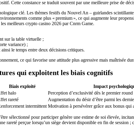
positif. Cette constance se traduit souvent par une meilleure prise de dé
hologique clé. Les thèmes festifs du Nouvel An – guirlandes scintillant
environnements comme plus « premium », ce qui augmente leur propensi
rmi les meilleurs crypto casino 2026 par Cnrm Game.
 sur la table virtuelle ;
orte variance) ;
 ainsi le temps entre deux décisions critiques.
nnement, ce qui favorise une attitude plus agressive mais maîtrisée duran
es qui exploitent les biais cognitifs
Biais exploité
Impact psychologiq
ffet halo
Perception d’exclusivité dès le premier round
ffet rareté
Augmentation du désir d’être parmi les dernie
enforcement intermittent
Motivation à persévérer grâce aux bonus qui
 d’être sélectionné pour participer génère une estime de soi élevée, incit
ne rareté perçue lorsqu’un siège devient disponible en fin de session ; 