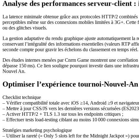
Analyse des performances serveur‑client : 
La latence minimale obtenue grâce aux protocoles HTTP/2 combinés a
perceptibles même sur des connexions mobiles limitées à 3G+. Cette fluid
ou des glitches visuels.
La gestion adaptative du rendu graphique ajuste automatiquement la ré
conservant l’intégralité des informations essentielles (valeurs RTP af
seconde compte pour gravir les échelons du classement en temps réel.
Des études internes menées par Cnrm Game montrent une corrélation for
dépasse 150 ms). Ce lien souligne pourquoi investir dans une infrastru
Nouvel An.
Optimiser l’expérience tournoi‑Nouvel‑An
Checklist technique
– Vérifier compatibilité totale avec iOS ≥14, Android ≥9 et navigateu
– Mettre à jour CSS/JS vers les dernières versions sécurisées (ES2023
– Activer HTTP/2 + TLS 1.​3 sur tous les endpoints critiques ;
– Effectuer tests load‑testing ciblant au moins 10 000 connexions sim
Stratégies marketing psychologique
– Utiliser la rareté (« Only 5 slots left for the Midnight Jackpot ») pou