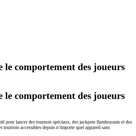
 le comportement des joueurs
 le comportement des joueurs
stif pour lancer des tournois spéciaux, des jackpots flamboyants et des
 tournois accessibles depuis n’importe quel appareil sans