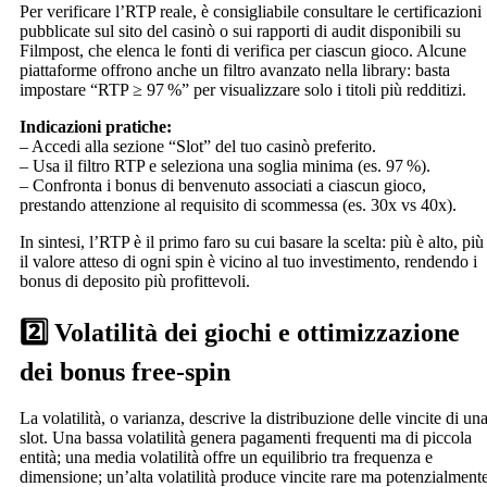
Per verificare l’RTP reale, è consigliabile consultare le certificazioni
pubblicate sul sito del casinò o sui rapporti di audit disponibili su
Filmpost, che elenca le fonti di verifica per ciascun gioco. Alcune
piattaforme offrono anche un filtro avanzato nella library: basta
impostare “RTP ≥ 97 %” per visualizzare solo i titoli più redditizi.
Indicazioni pratiche:
– Accedi alla sezione “Slot” del tuo casinò preferito.
– Usa il filtro RTP e seleziona una soglia minima (es. 97 %).
– Confronta i bonus di benvenuto associati a ciascun gioco,
prestando attenzione al requisito di scommessa (es. 30x vs 40x).
In sintesi, l’RTP è il primo faro su cui basare la scelta: più è alto, più
il valore atteso di ogni spin è vicino al tuo investimento, rendendo i
bonus di deposito più profittevoli.
2️⃣ Volatilità dei giochi e ottimizzazione
dei bonus free‑spin
La volatilità, o varianza, descrive la distribuzione delle vincite di un
slot. Una bassa volatilità genera pagamenti frequenti ma di piccola
entità; una media volatilità offre un equilibrio tra frequenza e
dimensione; un’alta volatilità produce vincite rare ma potenzialment