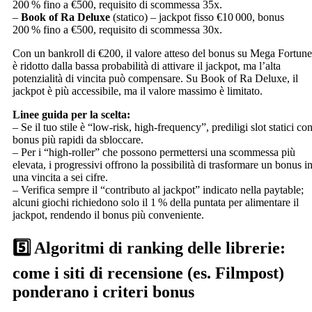
200 % fino a €500, requisito di scommessa 35x.
–
Book of Ra Deluxe
(statico) – jackpot fisso €10 000, bonus
200 % fino a €500, requisito di scommessa 30x.
Con un bankroll di €200, il valore atteso del bonus su Mega Fortune
è ridotto dalla bassa probabilità di attivare il jackpot, ma l’alta
potenzialità di vincita può compensare. Su Book of Ra Deluxe, il
jackpot è più accessibile, ma il valore massimo è limitato.
Linee guida per la scelta:
– Se il tuo stile è “low‑risk, high‑frequency”, prediligi slot statici co
bonus più rapidi da sbloccare.
– Per i “high‑roller” che possono permettersi una scommessa più
elevata, i progressivi offrono la possibilità di trasformare un bonus i
una vincita a sei cifre.
– Verifica sempre il “contributo al jackpot” indicato nella paytable;
alcuni giochi richiedono solo il 1 % della puntata per alimentare il
jackpot, rendendo il bonus più conveniente.
5️⃣ Algoritmi di ranking delle librerie:
come i siti di recensione (es. Filmpost)
ponderano i criteri bonus