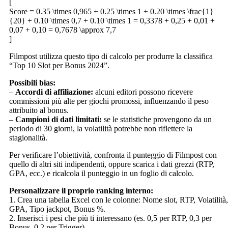
[
Score = 0.35 \times 0,965 + 0.25 \times 1 + 0.20 \times \frac{1}
{20} + 0.10 \times 0,7 + 0.10 \times 1 = 0,3378 + 0,25 + 0,01 +
0,07 + 0,10 = 0,7678 \approx 7,7
]
Filmpost utilizza questo tipo di calcolo per produrre la classifica
“Top 10 Slot per Bonus 2024”.
Possibili bias:
–
Accordi di affiliazione:
alcuni editori possono ricevere
commissioni più alte per giochi promossi, influenzando il peso
attribuito al bonus.
–
Campioni di dati limitati:
se le statistiche provengono da un
periodo di 30 giorni, la volatilità potrebbe non riflettere la
stagionalità.
Per verificare l’obiettività, confronta il punteggio di Filmpost con
quello di altri siti indipendenti, oppure scarica i dati grezzi (RTP,
GPA, ecc.) e ricalcola il punteggio in un foglio di calcolo.
Personalizzare il proprio ranking interno:
1. Crea una tabella Excel con le colonne: Nome slot, RTP, Volatilità,
GPA, Tipo jackpot, Bonus %.
2. Inserisci i pesi che più ti interessano (es. 0,5 per RTP, 0,3 per
Bonus, 0,2 per Trigger).