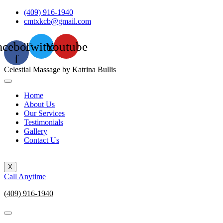
Skip
(409) 916-1940
to
cmtxkcb@gmail.com
content
acebook-
Twitter
Youtube
f
Celestial Massage by Katrina Bullis
Home
About Us
Our Services
Testimonials
Gallery
Contact Us
X
Call Anytime
(409) 916-1940