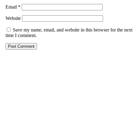
Email
*
Website
Save my name, email, and website in this browser for the next
time I comment.