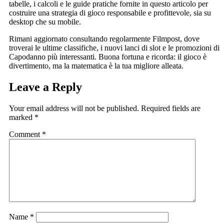
tabelle, i calcoli e le guide pratiche fornite in questo articolo per
costruire una strategia di gioco responsabile e profittevole, sia su
desktop che su mobile.
Rimani aggiornato consultando regolarmente Filmpost, dove
troverai le ultime classifiche, i nuovi lanci di slot e le promozioni di
Capodanno più interessanti. Buona fortuna e ricorda: il gioco è
divertimento, ma la matematica è la tua migliore alleata.
Leave a Reply
Your email address will not be published.
Required fields are
marked
*
Comment
*
Name
*