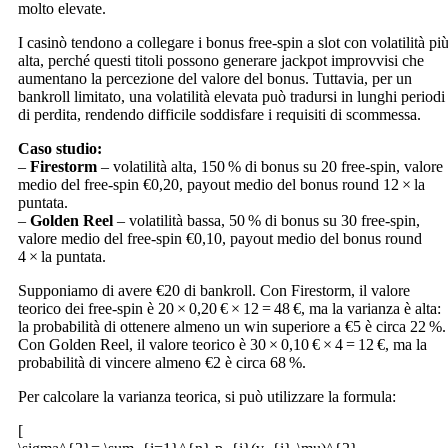
molto elevate.
I casinò tendono a collegare i bonus free‑spin a slot con volatilità pi
alta, perché questi titoli possono generare jackpot improvvisi che
aumentano la percezione del valore del bonus. Tuttavia, per un
bankroll limitato, una volatilità elevata può tradursi in lunghi periodi
di perdita, rendendo difficile soddisfare i requisiti di scommessa.
Caso studio:
–
Firestorm
– volatilità alta, 150 % di bonus su 20 free‑spin, valore
medio del free‑spin €0,20, payout medio del bonus round 12 × la
puntata.
–
Golden Reel
– volatilità bassa, 50 % di bonus su 30 free‑spin,
valore medio del free‑spin €0,10, payout medio del bonus round
4 × la puntata.
Supponiamo di avere €20 di bankroll. Con Firestorm, il valore
teorico dei free‑spin è 20 × 0,20 € × 12 = 48 €, ma la varianza è alta:
la probabilità di ottenere almeno un win superiore a €5 è circa 22 %.
Con Golden Reel, il valore teorico è 30 × 0,10 € × 4 = 12 €, ma la
probabilità di vincere almeno €2 è circa 68 %.
Per calcolare la varianza teorica, si può utilizzare la formula:
[