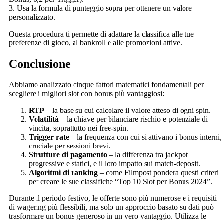
3. Usa la formula di punteggio sopra per ottenere un valore
personalizzato.
Questa procedura ti permette di adattare la classifica alle tue
preferenze di gioco, al bankroll e alle promozioni attive.
Conclusione
Abbiamo analizzato cinque fattori matematici fondamentali per
scegliere i migliori slot con bonus più vantaggiosi:
RTP
– la base su cui calcolare il valore atteso di ogni spin.
Volatilità
– la chiave per bilanciare rischio e potenziale di
vincita, soprattutto nei free‑spin.
Trigger rate
– la frequenza con cui si attivano i bonus interni
cruciale per sessioni brevi.
Strutture di pagamento
– la differenza tra jackpot
progressive e statici, e il loro impatto sui match‑deposit.
Algoritmi di ranking
– come Filmpost pondera questi criteri
per creare le sue classifiche “Top 10 Slot per Bonus 2024”.
Durante il periodo festivo, le offerte sono più numerose e i requisiti
di wagering più flessibili, ma solo un approccio basato su dati può
trasformare un bonus generoso in un vero vantaggio. Utilizza le