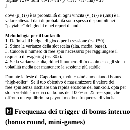
\sigma^{2}= \sum_{i=1}^{n} p_{i}(v_{i}-\mu)^{2}
]
dove (p_{i}) è la probabilità di ogni vincita (v_{i}) e (\mu) è il
valore atteso. I dati di probabilità sono spesso disponibili nei
“paytable” dei giochi o nei report di audit.
Metodologia per il bankroll:
1. Definisci il budget di gioco per la sessione (es. €50).
2. Stima la varianza della slot scelta (alta, media, bassa).
3. Calcola il numero di free‑spin necessario per raggiungere il
requisito di wagering (es. 30x).
4. Se la varianza è alta, riduci il numero di free‑spin e scegli slot a
volatilità media per mantenere la sessione più stabile.
Durante le feste di Capodanno, molti casinò aumentano i bonus
“high‑roller”. Se il tuo obiettivo è massimizzare il valore dei
free‑spin senza rischiare una rapida erosione del bankroll, opta per
slot a volatilità media con bonus del 100 % su 25 free‑spin, che
offrono un equilibrio tra payout medio e frequenza di vincita.
3️⃣ Frequenza dei trigger di bonus interno
(bonus round, mini‑games)