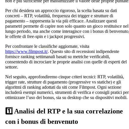
non è più sufficiente per massimizzare il valore delle proprie puntate
Per chi desidera un approccio rigoroso, la scelta basata su dati
concreti – RTP, volatilità, frequenza dei trigger e strutture di
pagamento – rappresenta la via più efficace. Analizzare questi
parametri permette di capire non solo quanto un gioco restituisce nel
lungo periodo, ma anche come interagisce con i bonus di benvenuto
le offerte di free‑spin e i jackpot progressivi.
Per confrontare le classifiche aggiornate, visita
https://www.filmpost.it/
. Questo sito di recensioni indipendente
fornisce ranking settimanali basati su metriche verificabili,
consentendo di incrociare le proprie analisi con quelle di esperti del
settore.
Nel seguito, approfondiremo cinque criteri tecnici: RTP, volatilità,
trigger rate, strutture di pagamento (progressive vs statiche) e gli
algoritmi di ranking adottati da siti come Filmpost. Ogni sezione
includerà esempi numerici, strumenti di verifica e consigli pratici per
ottimizzare l’uso dei bonus, sia su desktop che su dispositivi mobili.
1️⃣ Analisi del RTP e la sua correlazione
con i bonus di benvenuto