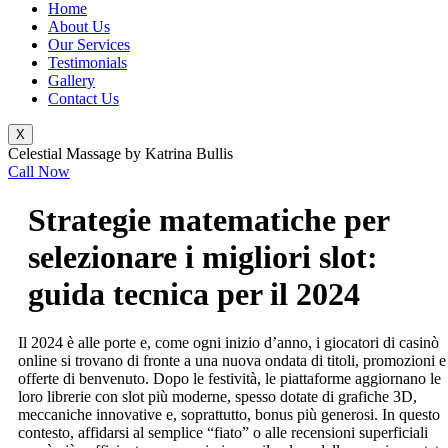
Home
About Us
Our Services
Testimonials
Gallery
Contact Us
X
Celestial Massage by Katrina Bullis
Call Now
Strategie matematiche per
selezionare i migliori slot:
guida tecnica per il 2024
Il 2024 è alle porte e, come ogni inizio d’anno, i giocatori di casinò
online si trovano di fronte a una nuova ondata di titoli, promozioni e
offerte di benvenuto. Dopo le festività, le piattaforme aggiornano le
loro librerie con slot più moderne, spesso dotate di grafiche 3D,
meccaniche innovative e, soprattutto, bonus più generosi. In questo
contesto, affidarsi al semplice “fiato” o alle recensioni superficiali