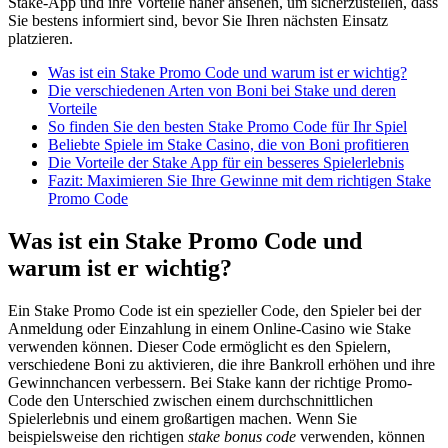
Stake-App und ihre Vorteile näher ansehen, um sicherzustellen, dass
Sie bestens informiert sind, bevor Sie Ihren nächsten Einsatz
platzieren.
Was ist ein Stake Promo Code und warum ist er wichtig?
Die verschiedenen Arten von Boni bei Stake und deren
Vorteile
So finden Sie den besten Stake Promo Code für Ihr Spiel
Beliebte Spiele im Stake Casino, die von Boni profitieren
Die Vorteile der Stake App für ein besseres Spielerlebnis
Fazit: Maximieren Sie Ihre Gewinne mit dem richtigen Stake
Promo Code
Was ist ein Stake Promo Code und
warum ist er wichtig?
Ein Stake Promo Code ist ein spezieller Code, den Spieler bei der
Anmeldung oder Einzahlung in einem Online-Casino wie Stake
verwenden können. Dieser Code ermöglicht es den Spielern,
verschiedene Boni zu aktivieren, die ihre Bankroll erhöhen und ihre
Gewinnchancen verbessern. Bei Stake kann der richtige Promo-
Code den Unterschied zwischen einem durchschnittlichen
Spielerlebnis und einem großartigen machen. Wenn Sie
beispielsweise den richtigen
stake bonus code
verwenden, können