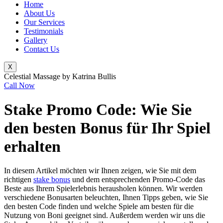
Home
About Us
Our Services
Testimonials
Gallery
Contact Us
X
Celestial Massage by Katrina Bullis
Call Now
Stake Promo Code: Wie Sie
den besten Bonus für Ihr Spiel
erhalten
In diesem Artikel möchten wir Ihnen zeigen, wie Sie mit dem
richtigen
stake bonus
und dem entsprechenden Promo-Code das
Beste aus Ihrem Spielerlebnis herausholen können. Wir werden
verschiedene Bonusarten beleuchten, Ihnen Tipps geben, wie Sie
den besten Code finden und welche Spiele am besten für die
Nutzung von Boni geeignet sind. Außerdem werden wir uns die