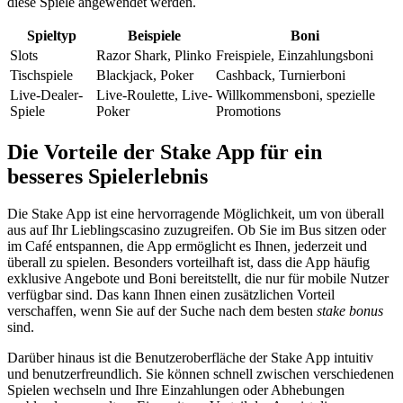
diese Spiele angewendet werden.
Spieltyp
Beispiele
Boni
Slots
Razor Shark, Plinko
Freispiele, Einzahlungsboni
Tischspiele
Blackjack, Poker
Cashback, Turnierboni
Live-Dealer-
Live-Roulette, Live-
Willkommensboni, spezielle
Spiele
Poker
Promotions
Die Vorteile der Stake App für ein
besseres Spielerlebnis
Die Stake App ist eine hervorragende Möglichkeit, um von überall
aus auf Ihr Lieblingscasino zuzugreifen. Ob Sie im Bus sitzen oder
im Café entspannen, die App ermöglicht es Ihnen, jederzeit und
überall zu spielen. Besonders vorteilhaft ist, dass die App häufig
exklusive Angebote und Boni bereitstellt, die nur für mobile Nutzer
verfügbar sind. Das kann Ihnen einen zusätzlichen Vorteil
verschaffen, wenn Sie auf der Suche nach dem besten
stake bonus
sind.
Darüber hinaus ist die Benutzeroberfläche der Stake App intuitiv
und benutzerfreundlich. Sie können schnell zwischen verschiedenen
Spielen wechseln und Ihre Einzahlungen oder Abhebungen