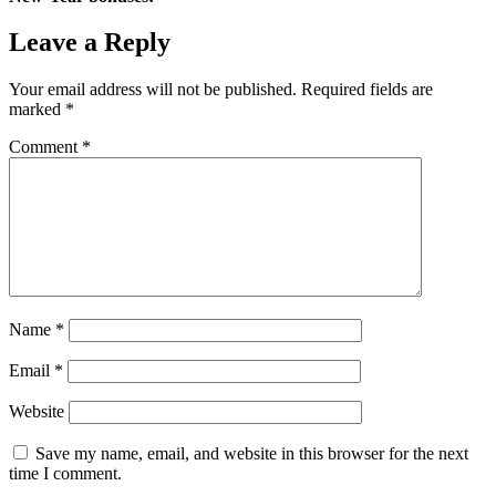
Leave a Reply
Your email address will not be published.
Required fields are
marked
*
Comment
*
Name
*
Email
*
Website
Save my name, email, and website in this browser for the next
time I comment.