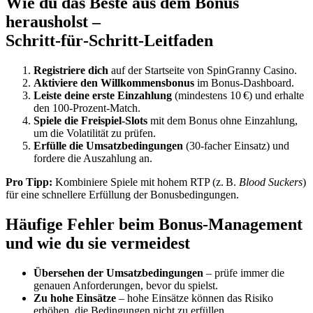
Wie du das Beste aus dem Bonus
herausholst –
Schritt‑für‑Schritt‑Leitfaden
Registriere dich
auf der Startseite von SpinGranny Casino.
Aktiviere den Willkommensbonus
im Bonus‑Dashboard.
Leiste deine erste Einzahlung
(mindestens 10 €) und erhalte
den 100‑Prozent‑Match.
Spiele die Freispiel‑Slots
mit dem Bonus ohne Einzahlung,
um die Volatilität zu prüfen.
Erfülle die Umsatzbedingungen
(30‑facher Einsatz) und
fordere die Auszahlung an.
Pro Tipp:
Kombiniere Spiele mit hohem RTP (z. B.
Blood Suckers
)
für eine schnellere Erfüllung der Bonusbedingungen.
Häufige Fehler beim Bonus‑Management
und wie du sie vermeidest
Übersehen der Umsatzbedingungen
– prüfe immer die
genauen Anforderungen, bevor du spielst.
Zu hohe Einsätze
– hohe Einsätze können das Risiko
erhöhen, die Bedingungen nicht zu erfüllen.