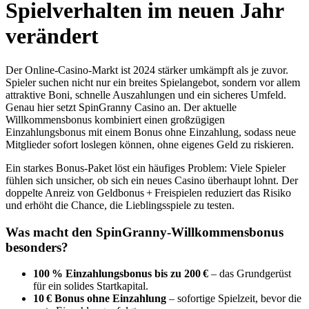
Spielverhalten im neuen Jahr
verändert
Der Online‑Casino‑Markt ist 2024 stärker umkämpft als je zuvor.
Spieler suchen nicht nur ein breites Spielangebot, sondern vor allem
attraktive Boni, schnelle Auszahlungen und ein sicheres Umfeld.
Genau hier setzt SpinGranny Casino an. Der aktuelle
Willkommensbonus kombiniert einen großzügigen
Einzahlungsbonus mit einem Bonus ohne Einzahlung, sodass neue
Mitglieder sofort loslegen können, ohne eigenes Geld zu riskieren.
Ein starkes Bonus‑Paket löst ein häufiges Problem: Viele Spieler
fühlen sich unsicher, ob sich ein neues Casino überhaupt lohnt. Der
doppelte Anreiz von Geldbonus + Freispielen reduziert das Risiko
und erhöht die Chance, die Lieblingsspiele zu testen.
Was macht den SpinGranny‑Willkommensbonus
besonders?
100 % Einzahlungsbonus bis zu 200 €
– das Grundgerüst
für ein solides Startkapital.
10 € Bonus ohne Einzahlung
– sofortige Spielzeit, bevor die