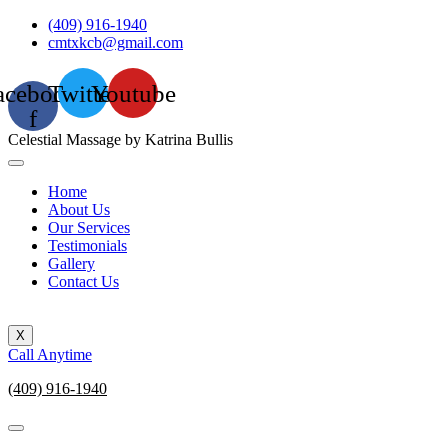
Skip
(409) 916-1940
to
cmtxkcb@gmail.com
content
acebook-
Twitter
Youtube
f
Celestial Massage by Katrina Bullis
Home
About Us
Our Services
Testimonials
Gallery
Contact Us
X
Call Anytime
(409) 916-1940