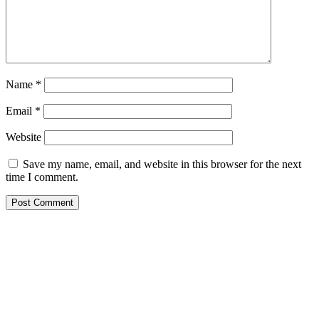
Name
*
Email
*
Website
Save my name, email, and website in this browser for the next
time I comment.