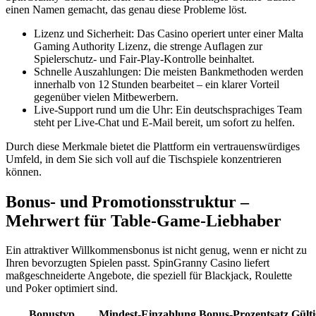
einen Namen gemacht, das genau diese Probleme löst.
Lizenz und Sicherheit: Das Casino operiert unter einer Malta
Gaming Authority Lizenz, die strenge Auflagen zur
Spielerschutz‑ und Fair‑Play‑Kontrolle beinhaltet.
Schnelle Auszahlungen: Die meisten Bankmethoden werden
innerhalb von 12 Stunden bearbeitet – ein klarer Vorteil
gegenüber vielen Mitbewerbern.
Live‑Support rund um die Uhr: Ein deutschsprachiges Team
steht per Live‑Chat und E‑Mail bereit, um sofort zu helfen.
Durch diese Merkmale bietet die Plattform ein vertrauenswürdiges
Umfeld, in dem Sie sich voll auf die Tischspiele konzentrieren
können.
Bonus‑ und Promotionsstruktur –
Mehrwert für Table‑Game‑Liebhaber
Ein attraktiver Willkommensbonus ist nicht genug, wenn er nicht zu
Ihren bevorzugten Spielen passt. SpinGranny Casino liefert
maßgeschneiderte Angebote, die speziell für Blackjack, Roulette
und Poker optimiert sind.
Bonustyp
Mindest‑Einzahlung
Bonus‑Prozentsatz
Gülti