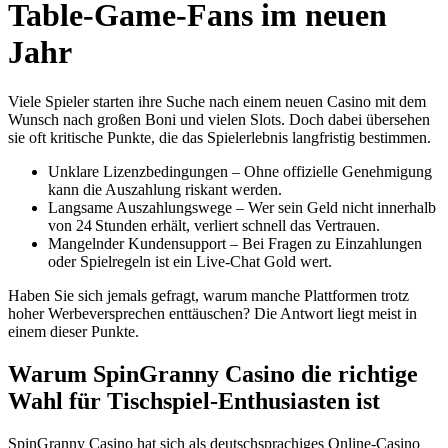
Table‑Game‑Fans im neuen
Jahr
Viele Spieler starten ihre Suche nach einem neuen Casino mit dem
Wunsch nach großen Boni und vielen Slots. Doch dabei übersehen
sie oft kritische Punkte, die das Spielerlebnis langfristig bestimmen.
Unklare Lizenzbedingungen – Ohne offizielle Genehmigung
kann die Auszahlung riskant werden.
Langsame Auszahlungswege – Wer sein Geld nicht innerhalb
von 24 Stunden erhält, verliert schnell das Vertrauen.
Mangelnder Kundensupport – Bei Fragen zu Einzahlungen
oder Spielregeln ist ein Live‑Chat Gold wert.
Haben Sie sich jemals gefragt, warum manche Plattformen trotz
hoher Werbeversprechen enttäuschen? Die Antwort liegt meist in
einem dieser Punkte.
Warum SpinGranny Casino die richtige
Wahl für Tischspiel‑Enthusiasten ist
SpinGranny Casino hat sich als deutschsprachiges Online‑Casino