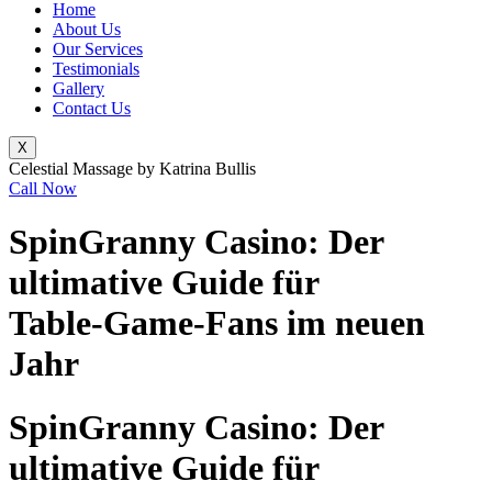
Home
About Us
Our Services
Testimonials
Gallery
Contact Us
X
Celestial Massage by Katrina Bullis
Call Now
SpinGranny Casino: Der
ultimative Guide für
Table‑Game‑Fans im neuen
Jahr
SpinGranny Casino: Der
ultimative Guide für