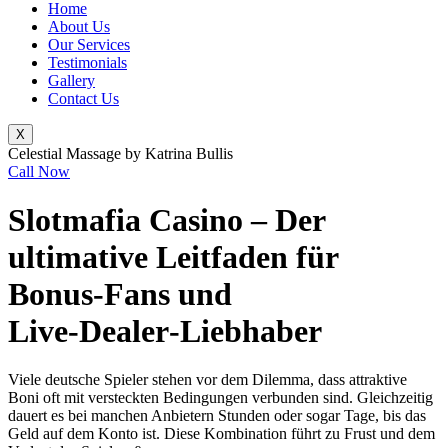
Home
About Us
Our Services
Testimonials
Gallery
Contact Us
X
Celestial Massage by Katrina Bullis
Call Now
Slotmafia Casino – Der
ultimative Leitfaden für
Bonus‑Fans und
Live‑Dealer‑Liebhaber
Viele deutsche Spieler stehen vor dem Dilemma, dass attraktive
Boni oft mit versteckten Bedingungen verbunden sind. Gleichzeitig
dauert es bei manchen Anbietern Stunden oder sogar Tage, bis das
Geld auf dem Konto ist. Diese Kombination führt zu Frust und dem