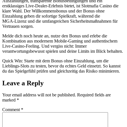
Auszahlungen, transparente Bonusbedingungen und ein
erstklassiges Live‑Dealer‑Erlebnis bietet, ist Slotmafia Casino die
klare Wahl. Der Willkommensbonus und der Bonus ohne
Einzahlung geben dir sofortige Spielkraft, während die
MGA‑Lizenz und die umfangreichen Sicherheitsmaßnahmen für
Vertrauen sorgen.
Melde dich noch heute an, nutze den Bonus und erlebe die
Kombination aus modernem Mobile‑Gaming und authentischem
Live‑Casino‑Feeling. Und vergiss nicht: Immer
verantwortungsbewusst spielen und deine Limits im Blick behalten.
Quick Win: Starte mit dem Bonus ohne Einzahlung, um die
Lieblings‑Slots zu testen, bevor du echtes Geld einsetzt. So kannst
du das Spielgefühl prüfen und gleichzeitig das Risiko minimieren.
Leave a Reply
Your email address will not be published.
Required fields are
marked
*
Comment
*