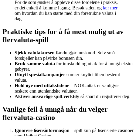
For de som ønsker å oppleve disse fordelene i praksis,
er det enkelt å komme i gang. Besøk siden og
lær mer
om hvordan du kan starte med din foretrukne valuta i
dag.
Praktiske tips for å få mest mulig ut av
flervaluta‑spill
Sjekk valutakursen
før du gjør innskudd. Selv små
forskjeller kan påvirke bonusen din.
Bruk samme valuta
for innskudd og uttak for å unngå ekstra
gebyrer.
Utnytt spesialkampanjer
som er knyttet til en bestemt
valuta.
Hold øye med uttakstidene
– NOK‑uttak er vanligvis
raskere enn utenlandske valutaer.
Aktiver ansvarlige spill‑verktøy
så snart du registrerer deg.
Vanlige feil å unngå når du velger
flervaluta‑casino
Ignorere lisensinformasjon
– spill kun på lisensierte casinoer
som Unibet Casino.