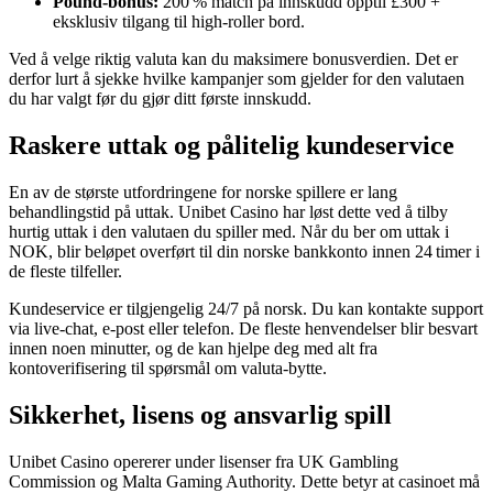
Pound‑bonus:
200 % match på innskudd opptil £300 +
eksklusiv tilgang til high‑roller bord.
Ved å velge riktig valuta kan du maksimere bonusverdien. Det er
derfor lurt å sjekke hvilke kampanjer som gjelder for den valutaen
du har valgt før du gjør ditt første innskudd.
Raskere uttak og pålitelig kundeservice
En av de største utfordringene for norske spillere er lang
behandlingstid på uttak. Unibet Casino har løst dette ved å tilby
hurtig uttak i den valutaen du spiller med. Når du ber om uttak i
NOK, blir beløpet overført til din norske bankkonto innen 24 timer i
de fleste tilfeller.
Kundeservice er tilgjengelig 24/7 på norsk. Du kan kontakte support
via live‑chat, e‑post eller telefon. De fleste henvendelser blir besvart
innen noen minutter, og de kan hjelpe deg med alt fra
kontoverifisering til spørsmål om valuta‑bytte.
Sikkerhet, lisens og ansvarlig spill
Unibet Casino opererer under lisenser fra UK Gambling
Commission og Malta Gaming Authority. Dette betyr at casinoet må