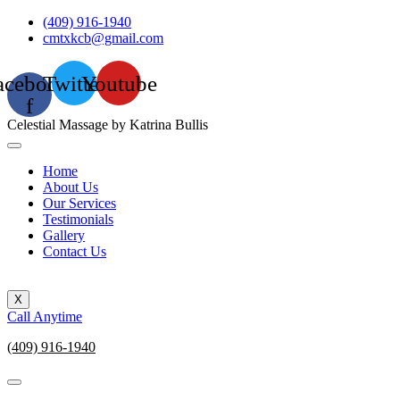
Skip
(409) 916-1940
to
cmtxkcb@gmail.com
content
acebook-
Twitter
Youtube
f
Celestial Massage by Katrina Bullis
Home
About Us
Our Services
Testimonials
Gallery
Contact Us
X
Call Anytime
(409) 916-1940