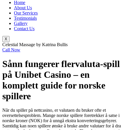
Home
About Us
Our Services
Testimonials
Gallery
Contact Us
X
Celestial Massage by Katrina Bullis
Call Now
Sånn fungerer flervaluta‑spill
på Unibet Casino – en
komplett guide for norske
spillere
Når du spiller på nettcasino, er valutaen du bruker ofte et
oversettelsesproblem. Mange norske spillere foretrekker å satse i
norske kroner (NOK) for å unngå ekstra konverteringsgebyrer.
Samtidig kan noen spillere ønske å bruke andre valutaer for å dra