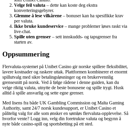
Velge feil valuta
– dette kan koste deg ekstra
konverteringsgebyrer.
Glemme å lese vilkårene
– bonuser kan ha spesifikke krav
per valuta.
Ikke bruke kundeservice
– mange problemer løses raskt via
live‑chat.
Spille uten grenser
– sett innskudds‑ og tapsgrenser fra
starten av.
Oppsummering
Flervaluta‑systemet på Unibet Casino gir norske spillere fleksibilitet,
lavere kostnader og raskere uttak. Plattformen kombinerer et enormt
spillutvalg med sikre betalingsløsninger og en brukervennlig
grensesnitt på norsk. Ved å følge rådene i denne guiden, kan du
velge riktig valuta, utnytte de beste bonusene og spille trygt. Husk
alltid å spille ansvarlig og sette egne grenser.
Med lisens fra både UK Gambling Commission og Malta Gaming
Authority, samt 24/7 norsk kundesupport, er Unibet Casino et
pålitelig valg for alle som ønsker en sømløs flervaluta‑opplevelse. Så
hvorfor vente? Logg inn, velg din foretrukne valuta og begynn å
nyte både casino‑spill og sportsbetting på ett sted.