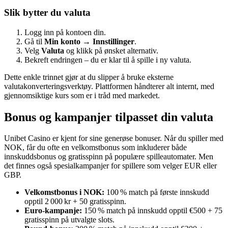
Slik bytter du valuta
Logg inn på kontoen din.
Gå til
Min konto
→
Innstillinger
.
Velg
Valuta
og klikk på ønsket alternativ.
Bekreft endringen – du er klar til å spille i ny valuta.
Dette enkle trinnet gjør at du slipper å bruke eksterne
valutakonverteringsverktøy. Plattformen håndterer alt internt, med
gjennomsiktige kurs som er i tråd med markedet.
Bonus og kampanjer tilpasset din valuta
Unibet Casino er kjent for sine generøse bonuser. Når du spiller med
NOK, får du ofte en velkomstbonus som inkluderer både
innskuddsbonus og gratisspinn på populære spilleautomater. Men
det finnes også spesialkampanjer for spillere som velger EUR eller
GBP.
Velkomstbonus i NOK:
100 % match på første innskudd
opptil 2 000 kr + 50 gratisspinn.
Euro‑kampanje:
150 % match på innskudd opptil €500 + 75
gratisspinn på utvalgte slots.