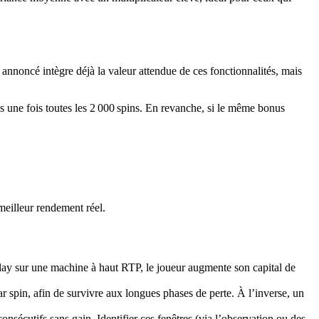
 annoncé intègre déjà la valeur attendue de ces fonctionnalités, mais
us une fois toutes les 2 000 spins. En revanche, si le même bonus
meilleur rendement réel.
lay sur une machine à haut RTP, le joueur augmente son capital de
r spin, afin de survivre aux longues phases de perte. À l’inverse, un
nsécutifs sans gain. Identifier ces fenêtres (via l’observation ou des