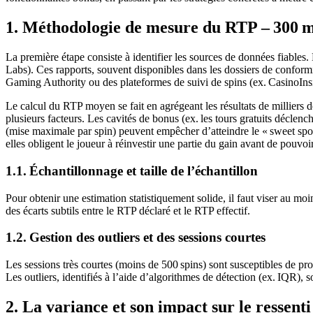
1. Méthodologie de mesure du RTP – 300 m
La première étape consiste à identifier les sources de données fiabl
Labs). Ces rapports, souvent disponibles dans les dossiers de conformi
Gaming Authority ou des plateformes de suivi de spins (ex. CasinoInsig
Le calcul du RTP moyen se fait en agrégeant les résultats de milliers d
plusieurs facteurs. Les cavités de bonus (ex. les tours gratuits décle
(mise maximale par spin) peuvent empêcher d’atteindre le « sweet spot
elles obligent le joueur à réinvestir une partie du gain avant de pouvoir 
1.1. Échantillonnage et taille de l’échantillon
Pour obtenir une estimation statistiquement solide, il faut viser au moi
des écarts subtils entre le RTP déclaré et le RTP effectif.
1.2. Gestion des outliers et des sessions courtes
Les sessions très courtes (moins de 500 spins) sont susceptibles de pro
Les outliers, identifiés à l’aide d’algorithmes de détection (ex. IQR), 
2. La variance et son impact sur le ressent