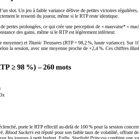
d’un slot. Un jeu à faible variance délivre de petites victoires régulière
ctement le ressenti du joueur, même si le RTP reste identique.
s de pertes prolongées, ce qui crée une perception de « mauvaise* » mach
onstance des gains, même si le RTP est légèrement inférieur.
ce moyenne) et
Titanic Treasures
(RTP = 98,2 %, haute variance). Sur 10
elon la session, avec une moyenne proche de +2,4 %. Ces chiffres illust
(RTP ≥ 98 %) – 260 mots
n
 3x
 déclenché, porte le RTP effectif au-delà de 100 % pour la session concer
vé.
Blood Suckers
est réputé pour son faible taux de volatilité, offrant 
pour les joueurs à petit budget. Enfin,
Starlight Princess
combine une var