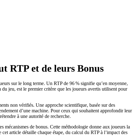
ut RTP et de leurs Bonus
oueurs sur le long terme. Un RTP de 96 % signifie qu’en moyenne,
u jeu, est le premier critère que les joueurs avertis utilisent pour
ements non vérifiés. Une approche scientifique, basée sur des
e rendement d’une machine. Pour ceux qui souhaitent approfondir leur
rétendre à une autorité de recherche.
et les mécanismes de bonus. Cette méthodologie donne aux joueurs la
de cet article détaille chaque étape, du calcul du RTP à l’impact des