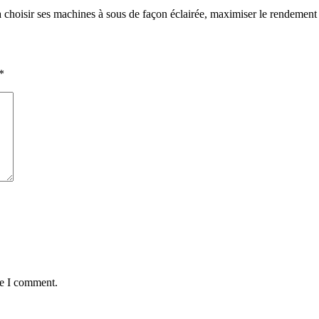
hoisir ses machines à sous de façon éclairée, maximiser le rendement de
*
me I comment.