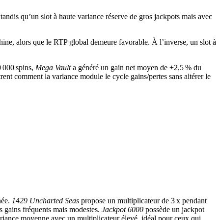
s, tandis qu’un slot à haute variance réserve de gros jackpots mais avec
ine, alors que le RTP global demeure favorable. À l’inverse, un slot à
 000 spins,
Mega Vault
a généré un gain net moyen de +2,5 % du
rent comment la variance module le cycle gains/pertes sans altérer le
née.
1429 Uncharted Seas
propose un multiplicateur de 3 x pendant
des gains fréquents mais modestes.
Jackpot 6000
possède un jackpot
iance moyenne avec un multiplicateur élevé, idéal pour ceux qui