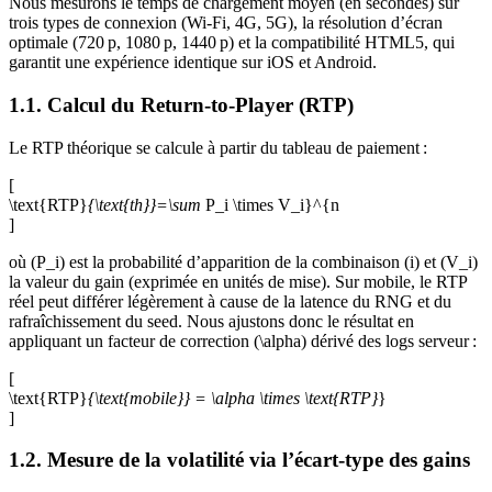
Nous mesurons le temps de chargement moyen (en secondes) sur
trois types de connexion (Wi‑Fi, 4G, 5G), la résolution d’écran
optimale (720 p, 1080 p, 1440 p) et la compatibilité HTML5, qui
garantit une expérience identique sur iOS et Android.
1.1. Calcul du Return‑to‑Player (RTP)
Le RTP théorique se calcule à partir du tableau de paiement :
[
\text{RTP}
{\text{th}}=\sum
P_i \times V_i}^{n
]
où (P_i) est la probabilité d’apparition de la combinaison (i) et (V_i)
la valeur du gain (exprimée en unités de mise). Sur mobile, le RTP
réel peut différer légèrement à cause de la latence du RNG et du
rafraîchissement du seed. Nous ajustons donc le résultat en
appliquant un facteur de correction (\alpha) dérivé des logs serveur :
[
\text{RTP}
{\text{mobile}} = \alpha \times \text{RTP}
}
]
1.2. Mesure de la volatilité via l’écart‑type des gains