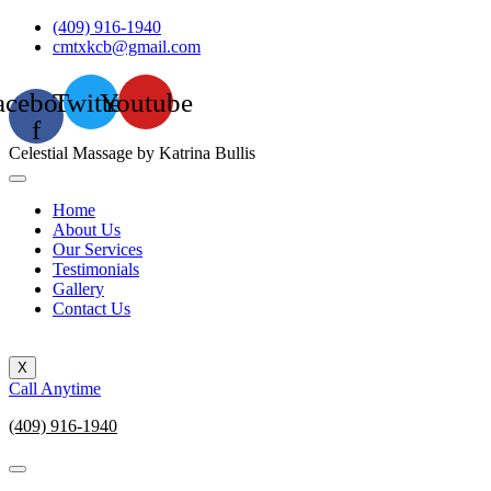
Skip
(409) 916-1940
to
cmtxkcb@gmail.com
content
acebook-
Twitter
Youtube
f
Celestial Massage by Katrina Bullis
Home
About Us
Our Services
Testimonials
Gallery
Contact Us
X
Call Anytime
(409) 916-1940