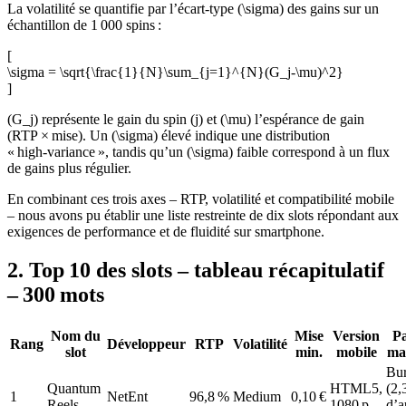
La volatilité se quantifie par l’écart‑type (\sigma) des gains sur un
échantillon de 1 000 spins :
[
\sigma = \sqrt{\frac{1}{N}\sum_{j=1}^{N}(G_j-\mu)^2}
]
(G_j) représente le gain du spin (j) et (\mu) l’espérance de gain
(RTP × mise). Un (\sigma) élevé indique une distribution
« high‑variance », tandis qu’un (\sigma) faible correspond à un flux
de gains plus régulier.
En combinant ces trois axes – RTP, volatilité et compatibilité mobile
– nous avons pu établir une liste restreinte de dix slots répondant aux
exigences de performance et de fluidité sur smartphone.
2. Top 10 des slots – tableau récapitulatif
– 300 mots
Nom du
Mise
Version
Pa
Rang
Développeur
RTP
Volatilité
slot
min.
mobile
ma
Bur
Quantum
HTML5,
(2,
1
NetEnt
96,8 %
Medium
0,10 €
Reels
1080 p
d’a