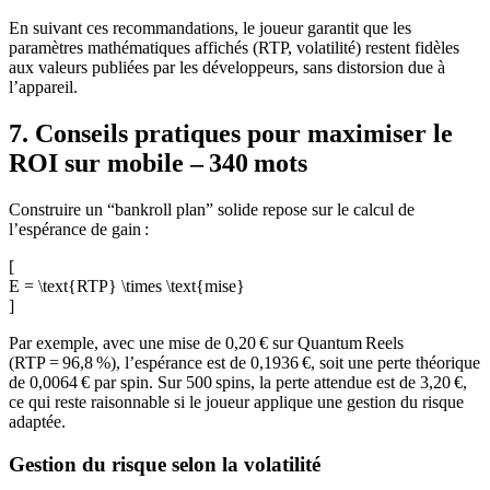
En suivant ces recommandations, le joueur garantit que les
paramètres mathématiques affichés (RTP, volatilité) restent fidèles
aux valeurs publiées par les développeurs, sans distorsion due à
l’appareil.
7. Conseils pratiques pour maximiser le
ROI sur mobile – 340 mots
Construire un “bankroll plan” solide repose sur le calcul de
l’espérance de gain :
[
E = \text{RTP} \times \text{mise}
]
Par exemple, avec une mise de 0,20 € sur Quantum Reels
(RTP = 96,8 %), l’espérance est de 0,1936 €, soit une perte théorique
de 0,0064 € par spin. Sur 500 spins, la perte attendue est de 3,20 €,
ce qui reste raisonnable si le joueur applique une gestion du risque
adaptée.
Gestion du risque selon la volatilité