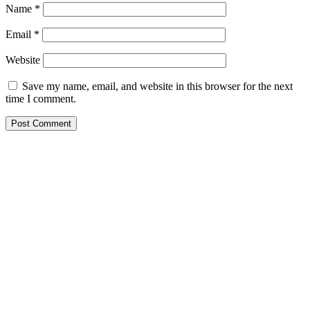
Name
*
Email
*
Website
Save my name, email, and website in this browser for the next
time I comment.