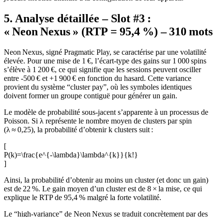
5. Analyse détaillée – Slot #3 :
« Neon Nexus » (RTP = 95,4 %) – 310 mots
Neon Nexus, signé Pragmatic Play, se caractérise par une volatilité
élevée. Pour une mise de 1 €, l’écart‑type des gains sur 1 000 spins
s’élève à 1 200 €, ce qui signifie que les sessions peuvent osciller
entre -500 € et +1 900 € en fonction du hasard. Cette variance
provient du système “cluster pay”, où les symboles identiques
doivent former un groupe contiguë pour générer un gain.
Le modèle de probabilité sous‑jacent s’apparente à un processus de
Poisson. Si λ représente le nombre moyen de clusters par spin
(λ ≈ 0,25), la probabilité d’obtenir k clusters suit :
[
P(k)=\frac{e^{-\lambda}\lambda^{k}}{k!}
]
Ainsi, la probabilité d’obtenir au moins un cluster (et donc un gain)
est de 22 %. Le gain moyen d’un cluster est de 8 × la mise, ce qui
explique le RTP de 95,4 % malgré la forte volatilité.
Le “high‑variance” de Neon Nexus se traduit concrètement par des