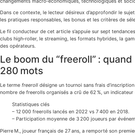
changements macro‑économiques, technologiques et socioc
Dans ce contexte, le lecteur désireux d’approfondir le sujet
les pratiques responsables, les bonus et les critères de séle
Le fil conducteur de cet article s’appuie sur sept tendance
clubs high‑roller, le streaming, les formats hybrides, la g
des opérateurs.
Le boom du “freeroll” : quand 
280 mots
Le terme
freeroll
désigne un tournoi sans frais d’inscription
nombre de freerolls organisés a crû de 62 %, un indicateur 
Statistiques clés
– 12 000 freerolls lancés en 2022 vs 7 400 en 2018.
– Participation moyenne de 3 200 joueurs par événem
Pierre M., joueur français de 27 ans, a remporté son premier