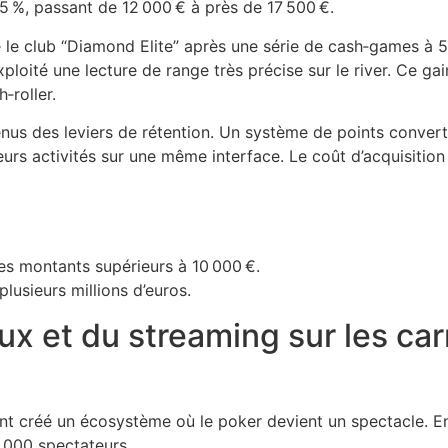
5 %, passant de 12 000 € à près de 17 500 €.
égré le club “Diamond Elite” après une série de cash‑games 
xploité une lecture de range très précise sur le river. Ce g
‑roller.
enus des leviers de rétention. Un système de points conver
leurs activités sur une même interface. Le coût d’acquisiti
les montants supérieurs à 10 000 €.
plusieurs millions d’euros.
ux et du streaming sur les car
t créé un écosystème où le poker devient un spectacle. E
2 000 spectateurs.