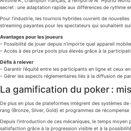
Antoine R., champion français, a remporté le “Hybrid World
secret : une adaptation rapide aux différences de rythme entr
Pour l’industrie, les tournois hybrides ouvrent de nouvelles 
streaming payantes pour les spectateurs qui souhaitent suiv
Avantages pour les joueurs
– Possibilité de jouer depuis n’importe quel appareil mobile
– Accès à des prize pools plus élevés grâce à la participat
Défis à relever
– Garantir l’équité entre les participants en ligne et ceux en
– Gérer les aspects réglementaires liés à la diffusion de par
La gamification du poker : 
De plus en plus de plateformes intègrent des systèmes de 
rang (Bronze, Silver, Gold) et programmes de récompense 
Depuis l’introduction de ces mécaniques, le temps moyen p
satisfaction grâce à la progression visible et à la possibi