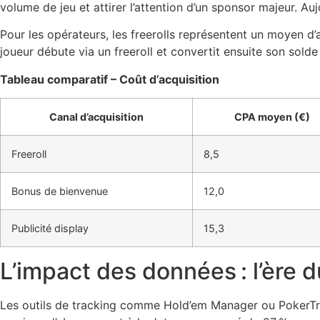
volume de jeu et attirer l’attention d’un sponsor majeur. Au
Pour les opérateurs, les freerolls représentent un moyen d’
joueur débute via un freeroll et convertit ensuite son solde
Tableau comparatif – Coût d’acquisition
Canal d’acquisition
CPA moyen (€)
Freeroll
8,5
Bonus de bienvenue
12,0
Publicité display
15,3
L’impact des données : l’ère 
Les outils de tracking comme Hold’em Manager ou PokerTrack