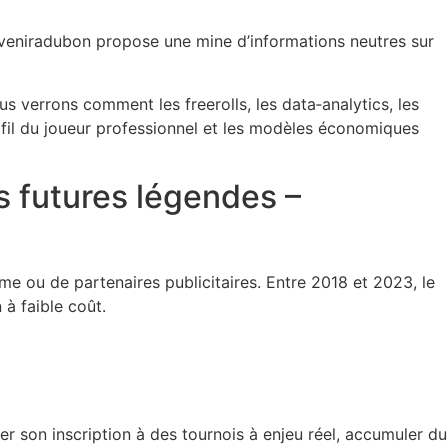
aveniradubon propose une mine d’informations neutres sur
us verrons comment les freerolls, les data‑analytics, les
profil du joueur professionnel et les modèles économiques
es futures légendes –
rme ou de partenaires publicitaires. Entre 2018 et 2023, le
 à faible coût.
cer son inscription à des tournois à enjeu réel, accumuler du