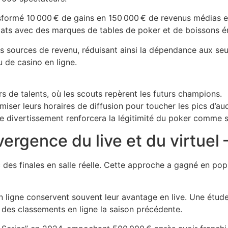
ansformé 10 000 € de gains en 150 000 € de revenus médias
iats avec des marques de tables de poker et de boissons é
rs sources de revenu, réduisant ainsi la dépendance aux seu
u de casino en ligne.
 de talents, où les scouts repèrent les futurs champions.
imiser leurs horaires de diffusion pour toucher les pics d’au
de divertissement renforcera la légitimité du poker comme 
vergence du live et du virtuel
es finales en salle réelle. Cette approche a gagné en popula
 ligne conservent souvent leur avantage en live. Une étude
10 des classements en ligne la saison précédente.