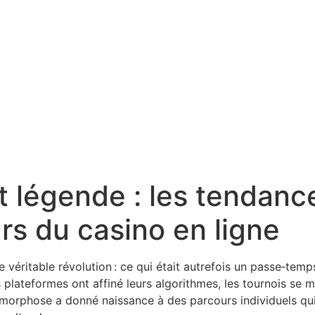
t légende : les tendanc
rs du casino en ligne
véritable révolution : ce qui était autrefois un passe‑temp
es plateformes ont affiné leurs algorithmes, les tournois se
morphose a donné naissance à des parcours individuels qui,