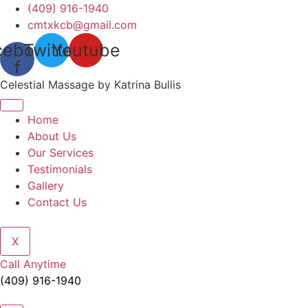
Skip
(409) 916-1940
to
cmtxkcb@gmail.com
content
cebook-
Twitter
Youtube
f
Celestial Massage by Katrina Bullis
Home
About Us
Our Services
Testimonials
Gallery
Contact Us
X
Call Anytime
(409) 916-1940