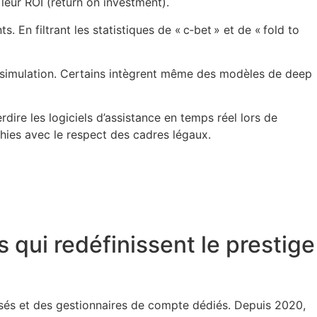
leur ROI (return on investment).
 En filtrant les statistiques de « c‑bet » et de « fold to
e simulation. Certains intègrent même des modèles de deep
rdire les logiciels d’assistance en temps réel lors de
ichies avec le respect des cadres légaux.
 qui redéfinissent le prestige
lisés et des gestionnaires de compte dédiés. Depuis 2020,