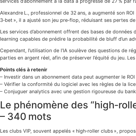
services d’abonnement à la data a progressé de 27 % par ra
Alexandre L., professionnel de 32 ans, a augmenté son ROI de
3‑bet », il a ajusté son jeu pre‑flop, réduisant ses pertes 
Les services d’abonnement offrent des bases de données d
learning capables de prédire la probabilité de bluff d’un ad
Cependant, l’utilisation de l’IA soulève des questions de rég
parties en argent réel, afin de préserver l’équité du jeu. L
Points clés à retenir
– Investir dans un abonnement data peut augmenter le ROI
– Vérifier la conformité du logiciel avec les règles de la lic
– Conjuguer analytics avec une gestion rigoureuse du bankro
Le phénomène des “high‑roller 
– 340 mots
Les clubs VIP, souvent appelés « high‑roller clubs », prop