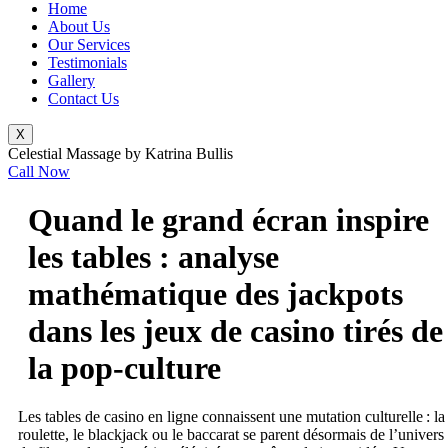
Home
About Us
Our Services
Testimonials
Gallery
Contact Us
X
Celestial Massage by Katrina Bullis
Call Now
Quand le grand écran inspire
les tables : analyse
mathématique des jackpots
dans les jeux de casino tirés de
la pop‑culture
Les tables de casino en ligne connaissent une mutation culturelle : la
roulette, le blackjack ou le baccarat se parent désormais de l’univers