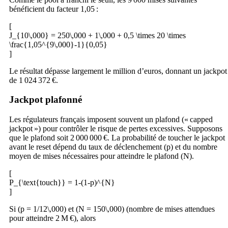
bénéficient du facteur 1,05 :
[
J_{10\,000} = 250\,000 + 1\,000 + 0,5 \times 20 \times
\frac{1,05^{9\,000}-1}{0,05}
]
Le résultat dépasse largement le million d’euros, donnant un jackpot
de 1 024 372 €.
Jackpot plafonné
Les régulateurs français imposent souvent un plafond (« capped
jackpot ») pour contrôler le risque de pertes excessives. Supposons
que le plafond soit 2 000 000 €. La probabilité de toucher le jackpot
avant le reset dépend du taux de déclenchement (p) et du nombre
moyen de mises nécessaires pour atteindre le plafond (N).
[
P_{\text{touch}} = 1-(1-p)^{N}
]
Si (p = 1/12\,000) et (N = 150\,000) (nombre de mises attendues
pour atteindre 2 M €), alors