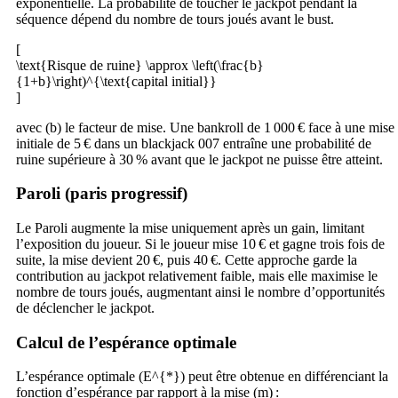
exponentielle. La probabilité de toucher le jackpot pendant la
séquence dépend du nombre de tours joués avant le bust.
[
\text{Risque de ruine} \approx \left(\frac{b}
{1+b}\right)^{\text{capital initial}}
]
avec (b) le facteur de mise. Une bankroll de 1 000 € face à une mise
initiale de 5 € dans un blackjack 007 entraîne une probabilité de
ruine supérieure à 30 % avant que le jackpot ne puisse être atteint.
Paroli (paris progressif)
Le Paroli augmente la mise uniquement après un gain, limitant
l’exposition du joueur. Si le joueur mise 10 € et gagne trois fois de
suite, la mise devient 20 €, puis 40 €. Cette approche garde la
contribution au jackpot relativement faible, mais elle maximise le
nombre de tours joués, augmentant ainsi le nombre d’opportunités
de déclencher le jackpot.
Calcul de l’espérance optimale
L’espérance optimale (E^{*}) peut être obtenue en différenciant la
fonction d’espérance par rapport à la mise (m) :