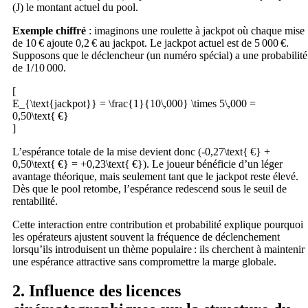
(J) le montant actuel du pool.
Exemple chiffré
: imaginons une roulette à jackpot où chaque mise
de 10 € ajoute 0,2 € au jackpot. Le jackpot actuel est de 5 000 €.
Supposons que le déclencheur (un numéro spécial) a une probabilité
de 1/10 000.
[
E_{\text{jackpot}} = \frac{1}{10\,000} \times 5\,000 =
0,50\text{ €}
]
L’espérance totale de la mise devient donc (-0,27\text{ €} +
0,50\text{ €} = +0,23\text{ €}). Le joueur bénéficie d’un léger
avantage théorique, mais seulement tant que le jackpot reste élevé.
Dès que le pool retombe, l’espérance redescend sous le seuil de
rentabilité.
Cette interaction entre contribution et probabilité explique pourquoi
les opérateurs ajustent souvent la fréquence de déclenchement
lorsqu’ils introduisent un thème populaire : ils cherchent à maintenir
une espérance attractive sans compromettre la marge globale.
2. Influence des licences