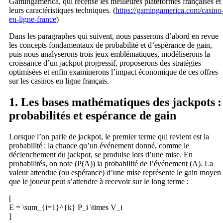
Gamingamerica, qui recense les meilleures plateformes françaises et
leurs caractéristiques techniques. (
https://gamingamerica.com/casino
en-ligne-france
)
Dans les paragraphes qui suivent, nous passerons d’abord en revue
les concepts fondamentaux de probabilité et d’espérance de gain,
puis nous analyserons trois jeux emblématiques, modéliserons la
croissance d’un jackpot progressif, proposerons des stratégies
optimisées et enfin examinerons l’impact économique de ces offres
sur les casinos en ligne français.
1. Les bases mathématiques des jackpots :
probabilités et espérance de gain
Lorsque l’on parle de jackpot, le premier terme qui revient est la
probabilité : la chance qu’un événement donné, comme le
déclenchement du jackpot, se produise lors d’une mise. En
probabilités, on note (P(A)) la probabilité de l’événement (A). La
valeur attendue (ou espérance) d’une mise représente le gain moyen
que le joueur peut s’attendre à recevoir sur le long terme :
[
E = \sum_{i=1}^{k} P_i \times V_i
]