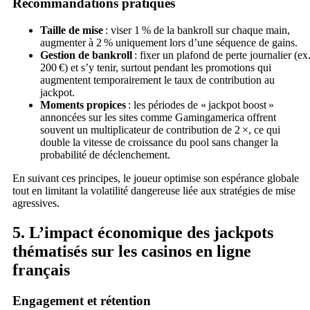
Recommandations pratiques
Taille de mise
: viser 1 % de la bankroll sur chaque main,
augmenter à 2 % uniquement lors d’une séquence de gains.
Gestion de bankroll
: fixer un plafond de perte journalier (ex
200 €) et s’y tenir, surtout pendant les promotions qui
augmentent temporairement le taux de contribution au
jackpot.
Moments propices
: les périodes de « jackpot boost »
annoncées sur les sites comme Gamingamerica offrent
souvent un multiplicateur de contribution de 2 ×, ce qui
double la vitesse de croissance du pool sans changer la
probabilité de déclenchement.
En suivant ces principes, le joueur optimise son espérance globale
tout en limitant la volatilité dangereuse liée aux stratégies de mise
agressives.
5. L’impact économique des jackpots
thématisés sur les casinos en ligne
français
Engagement et rétention