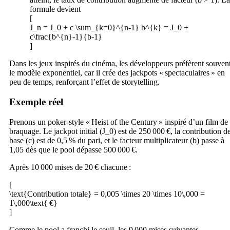
formule devient
[
J_n = J_0 + c \sum_{k=0}^{n-1} b^{k} = J_0 +
c\frac{b^{n}-1}{b-1}
]
Dans les jeux inspirés du cinéma, les développeurs préfèrent souven
le modèle exponentiel, car il crée des jackpots « spectaculaires » en
peu de temps, renforçant l’effet de storytelling.
Exemple réel
Prenons un poker‑style « Heist of the Century » inspiré d’un film de
braquage. Le jackpot initial (J_0) est de 250 000 €, la contribution d
base (c) est de 0,5 % du pari, et le facteur multiplicateur (b) passe à
1,05 dès que le pool dépasse 500 000 €.
Après 10 000 mises de 20 € chacune :
[
\text{Contribution totale} = 0,005 \times 20 \times 10\,000 =
1\,000\text{ €}
]
Comme le pool a franchi le seuil, les 9 000 mises suivantes