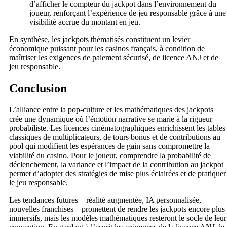
d’afficher le compteur du jackpot dans l’environnement du
joueur, renforçant l’expérience de jeu responsable grâce à une
visibilité accrue du montant en jeu.
En synthèse, les jackpots thématisés constituent un levier
économique puissant pour les casinos français, à condition de
maîtriser les exigences de paiement sécurisé, de licence ANJ et de
jeu responsable.
Conclusion
L’alliance entre la pop‑culture et les mathématiques des jackpots
crée une dynamique où l’émotion narrative se marie à la rigueur
probabiliste. Les licences cinématographiques enrichissent les tables
classiques de multiplicateurs, de tours bonus et de contributions au
pool qui modifient les espérances de gain sans compromettre la
viabilité du casino. Pour le joueur, comprendre la probabilité de
déclenchement, la variance et l’impact de la contribution au jackpot
permet d’adopter des stratégies de mise plus éclairées et de pratiquer
le jeu responsable.
Les tendances futures – réalité augmentée, IA personnalisée,
nouvelles franchises – promettent de rendre les jackpots encore plus
immersifs, mais les modèles mathématiques resteront le socle de leur