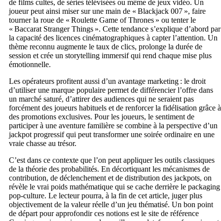
de films cultes, de séries télévisées ou même de jeux vidéo. Un
joueur peut ainsi miser sur une main de « Blackjack 007 », faire
tourner la roue de « Roulette Game of Thrones » ou tenter le
« Baccarat Stranger Things ». Cette tendance s’explique d’abord par
la capacité des licences cinématographiques à capter l’attention. Un
thème reconnu augmente le taux de clics, prolonge la durée de
session et crée un storytelling immersif qui rend chaque mise plus
émotionnelle.
Les opérateurs profitent aussi d’un avantage marketing : le droit
d’utiliser une marque populaire permet de différencier l’offre dans
un marché saturé, d’attirer des audiences qui ne seraient pas
forcément des joueurs habituels et de renforcer la fidélisation grâce à
des promotions exclusives. Pour les joueurs, le sentiment de
participer à une aventure familière se combine à la perspective d’un
jackpot progressif qui peut transformer une soirée ordinaire en une
vraie chasse au trésor.
C’est dans ce contexte que l’on peut appliquer les outils classiques
de la théorie des probabilités. En décortiquant les mécanismes de
contribution, de déclenchement et de distribution des jackpots, on
révèle le vrai poids mathématique qui se cache derrière le packaging
pop‑culture. Le lecteur pourra, à la fin de cet article, juger plus
objectivement de la valeur réelle d’un jeu thématisé. Un bon point
de départ pour approfondir ces notions est le site de référence