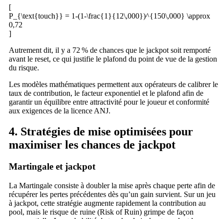
[
P_{\text{touch}} = 1-(1-\frac{1}{12\,000})^{150\,000} \approx
0,72
]
Autrement dit, il y a 72 % de chances que le jackpot soit remporté
avant le reset, ce qui justifie le plafond du point de vue de la gestion
du risque.
Les modèles mathématiques permettent aux opérateurs de calibrer le
taux de contribution, le facteur exponentiel et le plafond afin de
garantir un équilibre entre attractivité pour le joueur et conformité
aux exigences de la licence ANJ.
4. Stratégies de mise optimisées pour
maximiser les chances de jackpot
Martingale et jackpot
La Martingale consiste à doubler la mise après chaque perte afin de
récupérer les pertes précédentes dès qu’un gain survient. Sur un jeu
à jackpot, cette stratégie augmente rapidement la contribution au
pool, mais le risque de ruine (Risk of Ruin) grimpe de façon