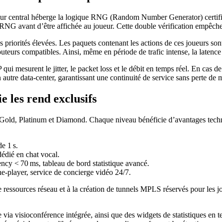
erveur central héberge la logique RNG (Random Number Generator) certi
le RNG avant d’être affichée au joueur. Cette double vérification empêch
 des priorités élevées. Les paquets contenant les actions de ces joueurs
 routeurs compatibles. Ainsi, même en période de trafic intense, la laten
ui mesurent le jitter, le packet loss et le débit en temps réel. En cas d
utre data‑center, garantissant une continuité de service sans perte de m
e les rend exclusifs
Gold, Platinum et Diamond. Chaque niveau bénéficie d’avantages techni
e 1 s.
édié en chat vocal.
ncy < 70 ms, tableau de bord statistique avancé.
e‑player, service de concierge vidéo 24/7.
 ressources réseau et à la création de tunnels MPLS réservés pour les j
via visioconférence intégrée, ainsi que des widgets de statistiques en 