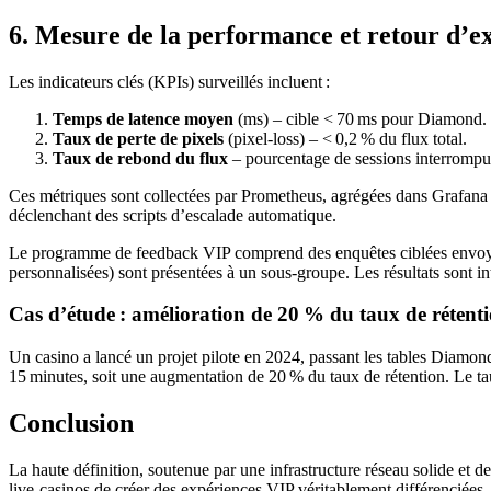
6. Mesure de la performance et retour d’e
Les indicateurs clés (KPIs) surveillés incluent :
Temps de latence moyen
(ms) – cible < 70 ms pour Diamond.
Taux de perte de pixels
(pixel‑loss) – < 0,2 % du flux total.
Taux de rebond du flux
– pourcentage de sessions interrompue
Ces métriques sont collectées par Prometheus, agrégées dans Grafana 
déclenchant des scripts d’escalade automatique.
Le programme de feedback VIP comprend des enquêtes ciblées envoyées 
personnalisées) sont présentées à un sous‑groupe. Les résultats sont in
Cas d’étude : amélioration de 20 % du taux de rétent
Un casino a lancé un projet pilote en 2024, passant les tables Diam
15 minutes, soit une augmentation de 20 % du taux de rétention. Le tau
Conclusion
La haute définition, soutenue par une infrastructure réseau solide et 
live‑casinos de créer des expériences VIP véritablement différenciées.