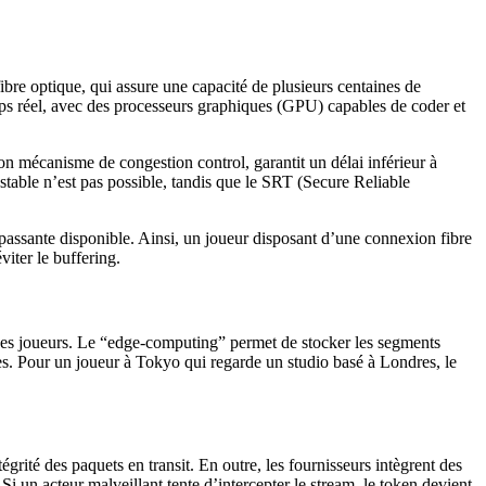
ibre optique, qui assure une capacité de plusieurs centaines de
emps réel, avec des processeurs graphiques (GPU) capables de coder et
on mécanisme de congestion control, garantit un délai inférieur à
able n’est pas possible, tandis que le SRT (Secure Reliable
passante disponible. Ainsi, un joueur disposant d’une connexion fibre
iter le buffering.
des joueurs. Le “edge‑computing” permet de stocker les segments
ndes. Pour un joueur à Tokyo qui regarde un studio basé à Londres, le
égrité des paquets en transit. En outre, les fournisseurs intègrent des
un acteur malveillant tente d’intercepter le stream, le token devient