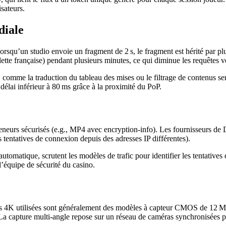
isateurs.
diale
qu’un studio envoie un fragment de 2 s, le fragment est hérité par plu
lette française) pendant plusieurs minutes, ce qui diminue les requêtes v
mme la traduction du tableau des mises ou le filtrage de contenus sensib
élai inférieur à 80 ms grâce à la proximité du PoP.
neurs sécurisés (e.g., MP4 avec encryption‑info). Les fournisseurs de 
tentatives de connexion depuis des adresses IP différentes).
tomatique, scrutent les modèles de trafic pour identifier les tentatives 
l’équipe de sécurité du casino.
ras 4K utilisées sont généralement des modèles à capteur CMOS de 12 Mp
r. La capture multi‑angle repose sur un réseau de caméras synchronisées