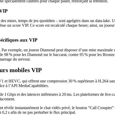
né spécialement calibrés pour chaque palier, renforçant la rétention.
 VIP
s mises, temps de jeu quotidien – sont agrégées dans un data‑lake. Un
ribue un score VIP. Ce score est recalculé chaque heure; ainsi, un jou
spécifiques aux VIP
. Par exemple, un joueur Diamond peut disposer d’une mise maximale de 
ux de 98 % pour les Diamond sur le baccarat, contre 95 % pour les Bron
marrage du serveur.
eurs mobiles VIP
1 et HEVC, qui offrent une compression 30 % supérieure à H.264 sans p
râce à l’API MediaCapabilities.
e 1 Gbps et des latences inférieures à 20 ms. Les plateformes de live‑cas
placement.
ant révèle instantanément le chat vidéo privé, le bouton “Call Croupier” 
 0,2 s afin de ne pas perturber le flux principal.