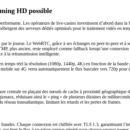
eaming HD possible
rformante. Les opérateurs de live‑casino investissent d’abord dans la f
rs hébergent des serveurs dédiés optimisés pour le traitement vidéo en t
e par le joueur. Le WebRTC, grâce à ses échanges en peer‑to‑peer et à s
MP, plus ancien, reste employé comme fallback lorsqu’une connexion st
 à la retransmission intelligente.
en temps réel la résolution (1080p, 1440p, 4K) en fonction de la bande 
mobile sur 4G verra automatiquement le flux basculer vers 720p pour év
ture centrale en plaçant des nœuds de cache à proximité géographique 
égionaux, réduisant ainsi le « ping » de plusieurs dizaines de milliseco
réseau transatlantique, limitant les retards et les pertes de frames.
s fraudes. Chaque connexion est chiffrée avec TLS 1.3, garantissant l’int
lient le flux à un token unique généré pour chaque session joueur. Si 