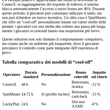
CasinoX: al raggiungimento del requisito di rollover, il sistema
blocca automaticamente l’accesso a nuovi bonus per 48 h. Durante
questo periodo, il giocatore può comunque utilizzare il saldo, ma
non può richiedere un nuovo incentivo. Un altro caso è SpinMaster,
che offre un “cool‑off” personalizzato basato sul valore medio delle
puntate: i giocatori con una media alta vedono una pausa più lunga,
mentre i giocatori occasionali hanno una sospensione più breve.
Queste soluzioni non solo limitano il comportamento compulsivo,
ma creano anche un ambiente più trasparente, dove il giocatore
percepisce il controllo come parte integrante dell’esperienza di
gioco.
Tabella comparativa dei modelli di “cool‑off”
Durata
Bonus
Impatto
Operatore
Personalizzazione
standard
coinvolti
sul churn
Benvenuto,
CasinoX
48 h
No
-12 %
ricarica
Benvenuto,
SpinMaster
24‑72 h
Sì (profilo rischio)
-15 %
cash‑back
Slot non
LuckyPlay
24 h
No
-8 %
AAMS