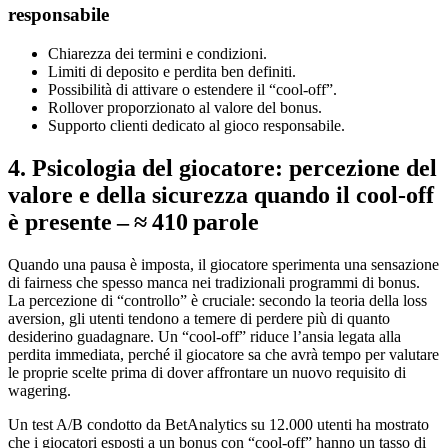
responsabile
Chiarezza dei termini e condizioni.
Limiti di deposito e perdita ben definiti.
Possibilità di attivare o estendere il “cool‑off”.
Rollover proporzionato al valore del bonus.
Supporto clienti dedicato al gioco responsabile.
4. Psicologia del giocatore: percezione del
valore e della sicurezza quando il cool‑off
è presente – ≈ 410 parole
Quando una pausa è imposta, il giocatore sperimenta una sensazione
di fairness che spesso manca nei tradizionali programmi di bonus.
La percezione di “controllo” è cruciale: secondo la teoria della loss
aversion, gli utenti tendono a temere di perdere più di quanto
desiderino guadagnare. Un “cool‑off” riduce l’ansia legata alla
perdita immediata, perché il giocatore sa che avrà tempo per valutare
le proprie scelte prima di dover affrontare un nuovo requisito di
wagering.
Un test A/B condotto da BetAnalytics su 12.000 utenti ha mostrato
che i giocatori esposti a un bonus con “cool‑off” hanno un tasso di