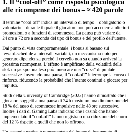
1. Il “cool‑off” come risposta psicologica
alle ricompense dei bonus – ≈ 420 parole
Il termine “cool‑off” indica un intervallo di tempo – obbligatorio o
volontario – durante il quale il giocatore non può accedere a ulteriori
promozioni o a funzioni di scommessa. La pausa può variare da
24 ore a 72 ore a seconda del tipo di bonus e del profilo dell’utente.
Dal punto di vista comportamentale, i bonus si basano sul
reward‑schedule a intervalli variabili, un meccanismo noto per
generare dipendenza perché il cervello non sa quando arriverà la
prossima ricompensa. L’effetto è amplificato dalla volatilità delle
slot: un jackpot inatteso può innescare una “corsa” di puntate
successive. Inserendo una pausa, il “cool‑off” interrompe la curva di
rinforzo, riducendo la probabilità che l’utente continui a giocare per
impulso.
Studi della University of Cambridge (2022) hanno dimostrato che i
giocatori soggetti a una pausa di 24 h mostrano una diminuzione del
18 % del tasso di scommesse impulsive nelle 48 ore successive.
Inoltre, i dati di Gaming Labs indicano che i casinò che hanno
implementato il “cool‑off” hanno registrato una riduzione del churn
del 12 % rispetto a quelli che non lo offrono.
Un esempio pratico è rappresentato dal bonus di benvenuto di