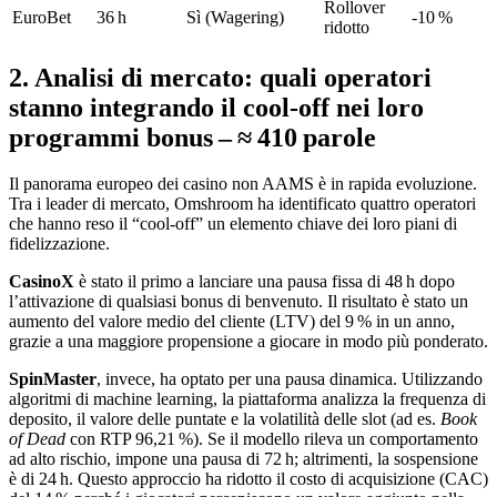
Rollover
EuroBet
36 h
Sì (Wagering)
-10 %
ridotto
2. Analisi di mercato: quali operatori
stanno integrando il cool‑off nei loro
programmi bonus – ≈ 410 parole
Il panorama europeo dei casino non AAMS è in rapida evoluzione.
Tra i leader di mercato, Omshroom ha identificato quattro operatori
che hanno reso il “cool‑off” un elemento chiave dei loro piani di
fidelizzazione.
CasinoX
è stato il primo a lanciare una pausa fissa di 48 h dopo
l’attivazione di qualsiasi bonus di benvenuto. Il risultato è stato un
aumento del valore medio del cliente (LTV) del 9 % in un anno,
grazie a una maggiore propensione a giocare in modo più ponderato.
SpinMaster
, invece, ha optato per una pausa dinamica. Utilizzando
algoritmi di machine learning, la piattaforma analizza la frequenza di
deposito, il valore delle puntate e la volatilità delle slot (ad es.
Book
of Dead
con RTP 96,21 %). Se il modello rileva un comportamento
ad alto rischio, impone una pausa di 72 h; altrimenti, la sospensione
è di 24 h. Questo approccio ha ridotto il costo di acquisizione (CAC)