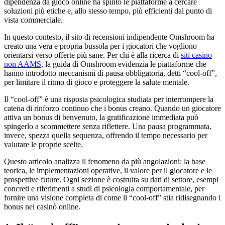
dipendenza da gioco online ha spinto le piattaforme a cercare
soluzioni più etiche e, allo stesso tempo, più efficienti dal punto di
vista commerciale.
In questo contesto, il sito di recensioni indipendente Omshroom ha
creato una vera e propria bussola per i giocatori che vogliono
orientarsi verso offerte più sane. Per chi è alla ricerca di
siti casino
non AAMS
, la guida di Omshroom evidenzia le piattaforme che
hanno introdotto meccanismi di pausa obbligatoria, detti “cool‑off”,
per limitare il ritmo di gioco e proteggere la salute mentale.
Il “cool‑off” è una risposta psicologica studiata per interrompere la
catena di rinforzo continuo che i bonus creano. Quando un giocatore
attiva un bonus di benvenuto, la gratificazione immediata può
spingerlo a scommettere senza riflettere. Una pausa programmata,
invece, spezza quella sequenza, offrendo il tempo necessario per
valutare le proprie scelte.
Questo articolo analizza il fenomeno da più angolazioni: la base
teorica, le implementazioni operative, il valore per il giocatore e le
prospettive future. Ogni sezione è costruita su dati di settore, esempi
concreti e riferimenti a studi di psicologia comportamentale, per
fornire una visione completa di come il “cool‑off” stia ridisegnando i
bonus nei casinò online.