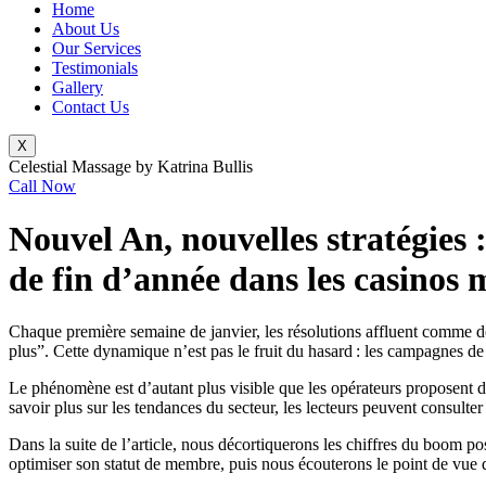
Home
About Us
Our Services
Testimonials
Gallery
Contact Us
X
Celestial Massage by Katrina Bullis
Call Now
Nouvel An, nouvelles stratégies
de fin d’année dans les casinos
Chaque première semaine de janvier, les résolutions affluent comme des
plus”. Cette dynamique n’est pas le fruit du hasard : les campagnes de
Le phénomène est d’autant plus visible que les opérateurs proposent des 
savoir plus sur les tendances du secteur, les lecteurs peuvent consulter 
Dans la suite de l’article, nous décortiquerons les chiffres du boom p
optimiser son statut de membre, puis nous écouterons le point de vue de