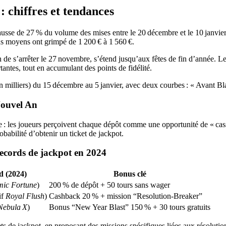
: chiffres et tendances
ausse de 27 % du volume des mises entre le 20 décembre et le 10 janvie
ins moyens ont grimpé de 1 200 € à 1 560 €.
oin de s’arrêter le 27 novembre, s’étend jusqu’aux fêtes de fin d’année.
tantes, tout en accumulant des points de fidélité.
milliers) du 15 décembre au 5 janvier, avec deux courbes : « Avant Bla
Nouvel An
 : les joueurs perçoivent chaque dépôt comme une opportunité de « cass
obabilité d’obtenir un ticket de jackpot.
 records de jackpot en 2024
d (2024)
Bonus clé
ic Fortune
)
200 % de dépôt + 50 tours sans wager
if
Royal Flush
)
Cashback 20 % + mission “Resolution‑Breaker”
Nebula X
)
Bonus “New Year Blast” 150 % + 30 tours gratuits
ets de jackpot, en proposant des missions spécifiques liées aux résolutio