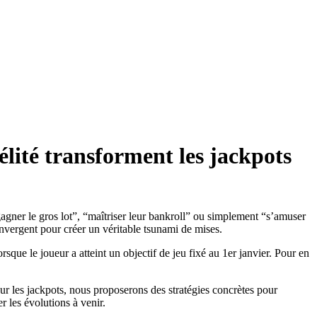
lité transforment les jackpots
gagner le gros lot”, “maîtriser leur bankroll” ou simplement “s’amuser
onvergent pour créer un véritable tsunami de mises.
sque le joueur a atteint un objectif de jeu fixé au 1er janvier. Pour en
ur les jackpots, nous proposerons des stratégies concrètes pour
r les évolutions à venir.