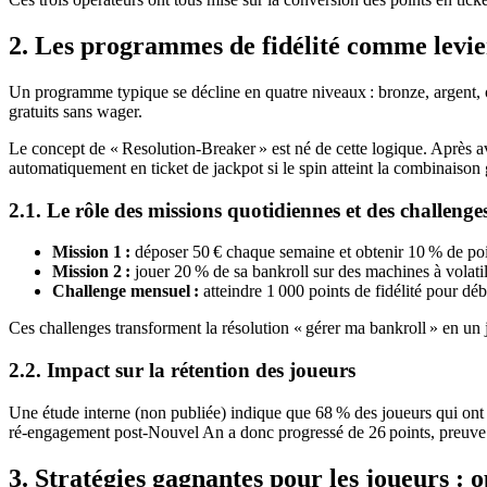
2. Les programmes de fidélité comme levier
Un programme typique se décline en quatre niveaux : bronze, argent, o
gratuits sans wager.
Le concept de « Resolution‑Breaker » est né de cette logique. Après av
automatiquement en ticket de jackpot si le spin atteint la combinaison
2.1. Le rôle des missions quotidiennes et des challeng
Mission 1 :
déposer 50 € chaque semaine et obtenir 10 % de po
Mission 2 :
jouer 20 % de sa bankroll sur des machines à volati
Challenge mensuel :
atteindre 1 000 points de fidélité pour dé
Ces challenges transforment la résolution « gérer ma bankroll » en un 
2.2. Impact sur la rétention des joueurs
Une étude interne (non publiée) indique que 68 % des joueurs qui ont 
ré‑engagement post‑Nouvel An a donc progressé de 26 points, preuve q
3. Stratégies gagnantes pour les joueurs : o