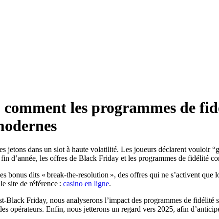
 : comment les programmes de fidé
 modernes
 jetons dans un slot à haute volatilité. Les joueurs déclarent vouloir “
 fin d’année, les offres de Black Friday et les programmes de fidélité c
bonus dits « break‑the‑resolution », des offres qui ne s’activent que lor
le site de référence :
casino en ligne
.
ost‑Black Friday, nous analyserons l’impact des programmes de fidélité s
s opérateurs. Enfin, nous jetterons un regard vers 2025, afin d’anticipe