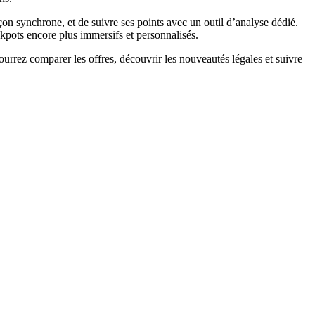
çon synchrone, et de suivre ses points avec un outil d’analyse dédié.
ckpots encore plus immersifs et personnalisés.
rrez comparer les offres, découvrir les nouveautés légales et suivre