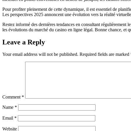
Pour profiter pleinement de cette dynamique, il est essentiel de planif
Les perspectives 2025 annoncent une évolution vers la réalité virtuelle
Restez informé des dernières tendances en consultant régulièrement le
les évolutions du marché du casino en ligne légal. Bonne chance, et q
Leave a Reply
Your email address will not be published.
Required fields are marked
Comment
*
Name
*
Email
*
Website