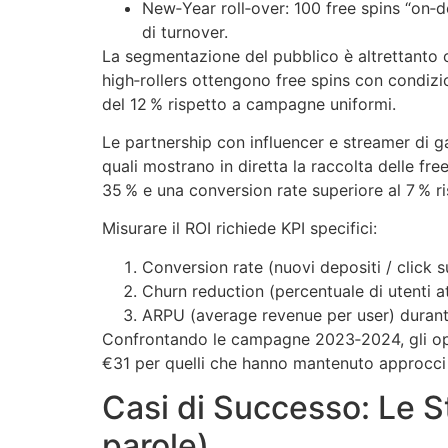
New‑Year roll‑over: 100 free spins “on‑d
di turnover.
La segmentazione del pubblico è altrettanto cr
high‑rollers ottengono free spins con condizion
del 12 % rispetto a campagne uniformi.
Le partnership con influencer e streamer di ga
quali mostrano in diretta la raccolta delle fr
35 % e una conversion rate superiore al 7 % ri
Misurare il ROI richiede KPI specifici:
Conversion rate (nuovi depositi / click s
Churn reduction (percentuale di utenti a
ARPU (average revenue per user) durante
Confrontando le campagne 2023‑2024, gli ope
€31 per quelli che hanno mantenuto approcci t
Casi di Successo: Le S
parole)