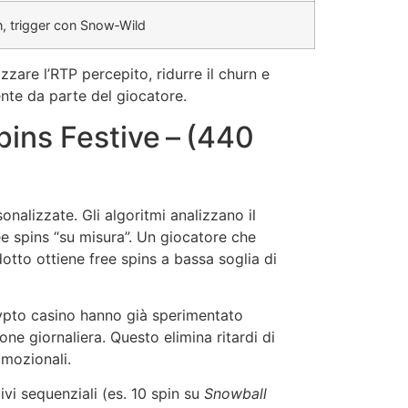
n, trigger con Snow‑Wild
zare l’RTP percepito, ridurre il churn e
ente da parte del giocatore.
ins Festive – (440
onalizzate. Gli algoritmi analizzano il
e spins “su misura”. Un giocatore che
otto ottiene free spins a bassa soglia di
crypto casino hanno già sperimentato
e giornaliera. Questo elimina ritardi di
omozionali.
vi sequenziali (es. 10 spin su
Snowball