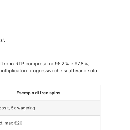
s”.
ffrono RTP compresi tra 96,2 % e 97,8 %,
oltiplicatori progressivi che si attivano solo
Esempio di free spins
osit, 5x wagering
d, max €20