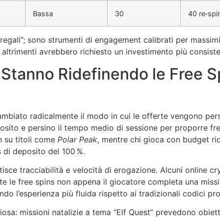
Bassa
30
40 re‑spi
“regali”; sono strumenti di engagement calibrati per massimiz
he altrimenti avrebbero richiesto un investimento più consist
Stanno Ridefinendo le Free Sp
 cambiato radicalmente il modo in cui le offerte vengono pers
sito e persino il tempo medio di sessione per proporre fre
in su titoli come
Polar Peak
, mentre chi gioca con budget rid
di deposito del 100 %.
tisce tracciabilità e velocità di erogazione. Alcuni online 
 le free spins non appena il giocatore completa una mission
do l’esperienza più fluida rispetto ai tradizionali codici pr
osa: missioni natalizie a tema “Elf Quest” prevedono obietti