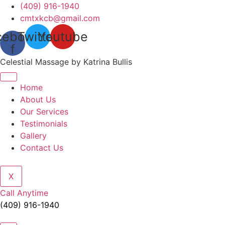
Skip
(409) 916-1940
to
cmtxkcb@gmail.com
content
cebook-
Twitter
Youtube
f
Celestial Massage by Katrina Bullis
Home
About Us
Our Services
Testimonials
Gallery
Contact Us
X
Call Anytime
(409) 916-1940