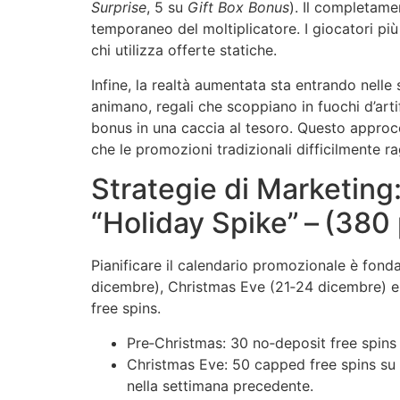
Surprise
, 5 su
Gift Box Bonus
). Il completame
temporaneo del moltiplicatore. I giocatori pi
chi utilizza offerte statiche.
Infine, la realtà aumentata sta entrando nelle 
animano, regali che scoppiano in fuochi d’arti
bonus in una caccia al tesoro. Questo approcc
che le promozioni tradizionali difficilmente 
Strategie di Marketing:
“Holiday Spike” – (380 
Pianificare il calendario promozionale è fonda
dicembre), Christmas Eve (21‑24 dicembre) e 
free spins.
Pre‑Christmas: 30 no‑deposit free spins
Christmas Eve: 50 capped free spins su
nella settimana precedente.