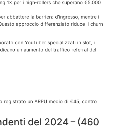
ing 1× per i high‑rollers che superano €5.000
er abbattere la barriera d’ingresso, mentre i
 Questo approccio differenziato riduce il churn
orato con YouTuber specializzati in slot, i
ndicano un aumento del traffico referral del
o registrato un ARPU medio di €45, contro
ndenti del 2024 – (460