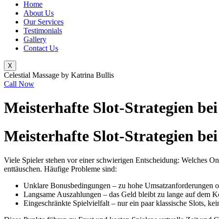
Home
About Us
Our Services
Testimonials
Gallery
Contact Us
X
Celestial Massage by Katrina Bullis
Call Now
Meisterhafte Slot‑Strategien b
Meisterhafte Slot‑Strategien b
Viele Spieler stehen vor einer schwierigen Entscheidung: Welches Onl
enttäuschen. Häufige Probleme sind:
Unklare Bonusbedingungen – zu hohe Umsatzanforderungen ode
Langsame Auszahlungen – das Geld bleibt zu lange auf dem K
Eingeschränkte Spielvielfalt – nur ein paar klassische Slots, ke