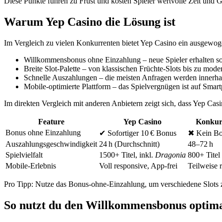
Diese Punkte führen zu Frust und kosten Spieler wertvolle Zeit und Ge
Warum Yep Casino die Lösung ist
Im Vergleich zu vielen Konkurrenten bietet Yep Casino ein ausgewo
Willkommensbonus ohne Einzahlung – neue Spieler erhalten sof
Breite Slot‑Palette – von klassischen Früchte‑Slots bis zu mod
Schnelle Auszahlungen – die meisten Anfragen werden innerhal
Mobile‑optimierte Plattform – das Spielvergnügen ist auf Sma
Im direkten Vergleich mit anderen Anbietern zeigt sich, dass Yep Casi
Feature
Yep Casino
Konkur
Bonus ohne Einzahlung
✔︎ Sofortiger 10 € Bonus
✖︎ Kein B
Auszahlungsgeschwindigkeit
24 h (Durchschnitt)
48–72 h
Spielvielfalt
1500+ Titel, inkl.
Dragonia
800+ Titel
Mobile‑Erlebnis
Voll responsive, App‑frei
Teilweise 
Pro Tipp: Nutze das Bonus‑ohne‑Einzahlung, um verschiedene Slots zu 
So nutzt du den Willkommensbonus optim