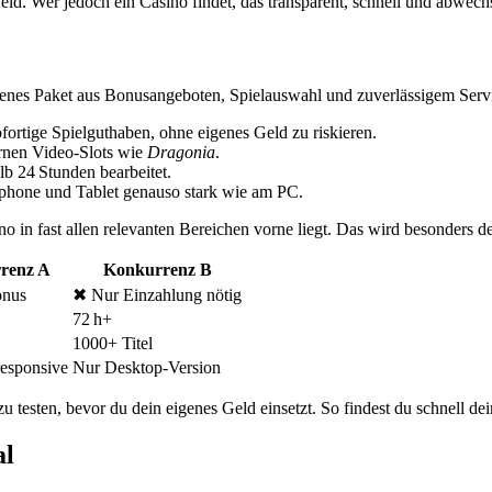
ld. Wer jedoch ein Casino findet, das transparent, schnell und abwechsl
genes Paket aus Bonusangeboten, Spielauswahl und zuverlässigem Serv
ortige Spielguthaben, ohne eigenes Geld zu riskieren.
ernen Video‑Slots wie
Dragonia
.
b 24 Stunden bearbeitet.
rtphone und Tablet genauso stark wie am PC.
no in fast allen relevanten Bereichen vorne liegt. Das wird besonders 
renz A
Konkurrenz B
onus
✖︎ Nur Einzahlung nötig
72 h+
1000+ Titel
responsive
Nur Desktop‑Version
testen, bevor du dein eigenes Geld einsetzt. So findest du schnell dei
al