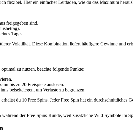
ch flexibel. Hier ein einfacher Leitfaden, wie du das Maximum heraush
nus freigegeben sind.
nusbetrag).
 eines Tages.
tlerer Volatilität. Diese Kombination liefert häufigere Gewinne und er
el optimal zu nutzen, beachte folgende Punkte:
vieren.
kann bis zu 20 Freispiele auslösen.
nns beiseitelegen, um Verluste zu begrenzen.
erhältst du 10 Free Spins. Jeder Free Spin hat ein durchschnittliches
während der Free‑Spins‑Runde, weil zusätzliche Wild‑Symbole im Spi
n