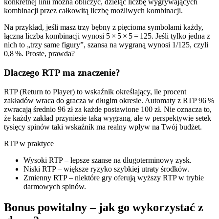
konkretnej linii można obliczyć, dzieląc liczbę wygrywających
kombinacji przez całkowitą liczbę możliwych kombinacji.
Na przykład, jeśli masz trzy bębny z pięcioma symbolami każdy,
łączna liczba kombinacji wynosi 5 × 5 × 5 = 125. Jeśli tylko jedna z
nich to „trzy same figury”, szansa na wygraną wynosi 1/125, czyli
0,8 %. Proste, prawda?
Dlaczego RTP ma znaczenie?
RTP (Return to Player) to wskaźnik określający, ile procent
zakładów wraca do gracza w długim okresie. Automaty z RTP 96 %
zwracają średnio 96 zł za każde postawione 100 zł. Nie oznacza to,
że każdy zakład przyniesie taką wygraną, ale w perspektywie setek
tysięcy spinów taki wskaźnik ma realny wpływ na Twój budżet.
RTP w praktyce
Wysoki RTP – lepsze szanse na długoterminowy zysk.
Niski RTP – większe ryzyko szybkiej utraty środków.
Zmienny RTP – niektóre gry oferują wyższy RTP w trybie
darmowych spinów.
Bonus powitalny – jak go wykorzystać z