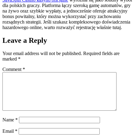
dla polskich graczy. Platforma łączy szeroką gamę automatów, gry
na żywo oraz szybkie wypłaty, a jednocześnie oferuje atrakcyjny
bonus powitalny, który można wykorzystać przy zachowaniu
rozsądnych strategii. Jeśli szukasz kompleksowego doświadczenia
hazardowego online, warto rozważyć rejestrację właśnie tutaj.
Leave a Reply
Your email address will not be published.
Required fields are
marked
*
Comment
*
Name
*
Email
*