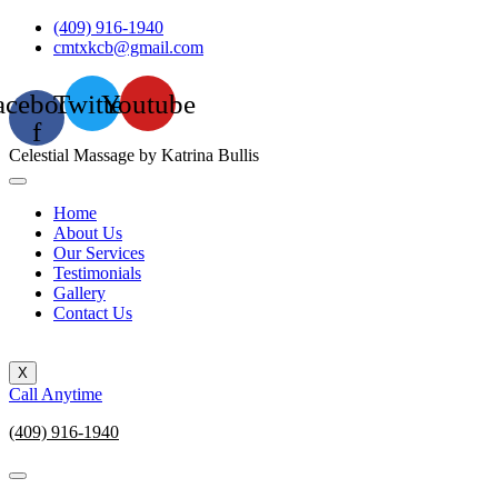
Skip
(409) 916-1940
to
cmtxkcb@gmail.com
content
acebook-
Twitter
Youtube
f
Celestial Massage by Katrina Bullis
Home
About Us
Our Services
Testimonials
Gallery
Contact Us
X
Call Anytime
(409) 916-1940