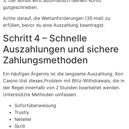
3. Der Bonus wird automatisch deinem Konto
gutgeschrieben.
Achte darauf, die Wettanforderungen (35‑mal) zu
erfüllen, bevor du eine Auszahlung beantragst.
Schritt 4 – Schnelle
Auszahlungen und sichere
Zahlungsmethoden
Ein häufiges Ärgernis ist die langsame Auszahlung. Xon
Casino löst dieses Problem mit Blitz‑Withdrawals, die in
der Regel innerhalb von 2 Stunden bearbeitet werden.
Unterstützte Methoden umfassen:
Sofortüberweisung
Trustly
Neteller
Skrill