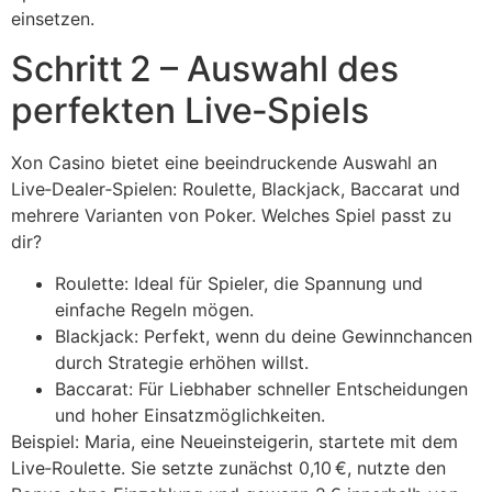
einsetzen.
Schritt 2 – Auswahl des
perfekten Live‑Spiels
Xon Casino bietet eine beeindruckende Auswahl an
Live‑Dealer‑Spielen: Roulette, Blackjack, Baccarat und
mehrere Varianten von Poker. Welches Spiel passt zu
dir?
Roulette: Ideal für Spieler, die Spannung und
einfache Regeln mögen.
Blackjack: Perfekt, wenn du deine Gewinnchancen
durch Strategie erhöhen willst.
Baccarat: Für Liebhaber schneller Entscheidungen
und hoher Einsatzmöglichkeiten.
Beispiel: Maria, eine Neueinsteigerin, startete mit dem
Live‑Roulette. Sie setzte zunächst 0,10 €, nutzte den