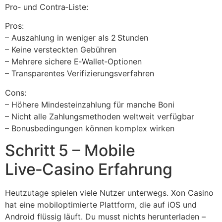
Pro‑ und Contra‑Liste:
Pros:
– Auszahlung in weniger als 2 Stunden
– Keine versteckten Gebühren
– Mehrere sichere E‑Wallet‑Optionen
– Transparentes Verifizierungsverfahren
Cons:
– Höhere Mindesteinzahlung für manche Boni
– Nicht alle Zahlungsmethoden weltweit verfügbar
– Bonusbedingungen können komplex wirken
Schritt 5 – Mobile
Live‑Casino Erfahrung
Heutzutage spielen viele Nutzer unterwegs. Xon Casino
hat eine mobiloptimierte Plattform, die auf iOS und
Android flüssig läuft. Du musst nichts herunterladen –