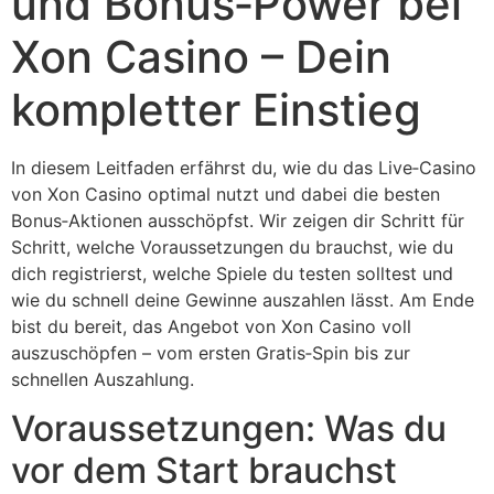
und Bonus‑Power bei
Xon Casino – Dein
kompletter Einstieg
In diesem Leitfaden erfährst du, wie du das Live‑Casino
von Xon Casino optimal nutzt und dabei die besten
Bonus‑Aktionen ausschöpfst. Wir zeigen dir Schritt für
Schritt, welche Voraussetzungen du brauchst, wie du
dich registrierst, welche Spiele du testen solltest und
wie du schnell deine Gewinne auszahlen lässt. Am Ende
bist du bereit, das Angebot von Xon Casino voll
auszuschöpfen – vom ersten Gratis‑Spin bis zur
schnellen Auszahlung.
Voraussetzungen: Was du
vor dem Start brauchst