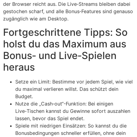
der Browser reicht aus. Die Live‑Streams bleiben dabei
gestochen scharf, und alle Bonus‑Features sind genauso
zugänglich wie am Desktop.
Fortgeschrittene Tipps: So
holst du das Maximum aus
Bonus‑ und Live‑Spielen
heraus
Setze ein Limit: Bestimme vor jedem Spiel, wie viel
du maximal verlieren willst. Das schützt dein
Budget.
Nutze die „Cash‑out“-Funktion: Bei einigen
Live‑Tischen kannst du Gewinne sofort auszahlen
lassen, bevor das Spiel endet.
Spiele mit niedrigen Einsätzen: So kannst du die
Bonusbedingungen schneller erfüllen, ohne dein