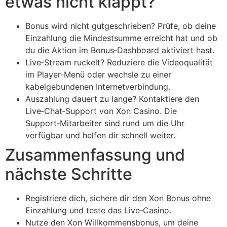
etwas nicht klappt?
Bonus wird nicht gutgeschrieben? Prüfe, ob deine
Einzahlung die Mindestsumme erreicht hat und ob
du die Aktion im Bonus‑Dashboard aktiviert hast.
Live‑Stream ruckelt? Reduziere die Videoqualität
im Player-Menü oder wechsle zu einer
kabelgebundenen Internetverbindung.
Auszahlung dauert zu lange? Kontaktiere den
Live‑Chat‑Support von Xon Casino. Die
Support‑Mitarbeiter sind rund um die Uhr
verfügbar und helfen dir schnell weiter.
Zusammenfassung und
nächste Schritte
Registriere dich, sichere dir den Xon Bonus ohne
Einzahlung und teste das Live‑Casino.
Nutze den Xon Willkommensbonus, um deine