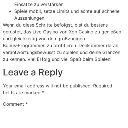
Einsätze zu verstärken.
Spiele mobil, setze Limits und achte auf schnelle
Auszahlungen.
Wenn du diese Schritte befolgst, bist du bestens
gerüstet, das Live‑Casino von Xon Casino zu genießen
und gleichzeitig von den großzügigen
Bonus‑Programmen zu profitieren. Denk immer daran,
verantwortungsbewusst zu spielen und deine Grenzen
zu kennen. Viel Erfolg und viel Spaß beim Spielen!
Leave a Reply
Your email address will not be published.
Required
fields are marked
*
Comment
*