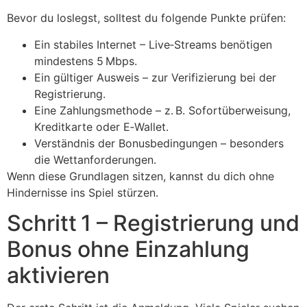
Bevor du loslegst, solltest du folgende Punkte prüfen:
Ein stabiles Internet – Live‑Streams benötigen
mindestens 5 Mbps.
Ein gültiger Ausweis – zur Verifizierung bei der
Registrierung.
Eine Zahlungsmethode – z. B. Sofortüberweisung,
Kreditkarte oder E‑Wallet.
Verständnis der Bonusbedingungen – besonders
die Wettanforderungen.
Wenn diese Grundlagen sitzen, kannst du dich ohne
Hindernisse ins Spiel stürzen.
Schritt 1 – Registrierung und
Bonus ohne Einzahlung
aktivieren