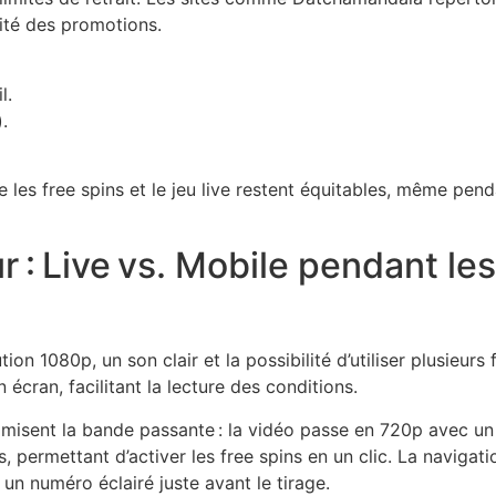
ité des promotions.
l.
.
 les free spins et le jeu live restent équitables, même pen
ur : Live vs. Mobile pendant l
on 1080p, un son clair et la possibilité d’utiliser plusieurs 
écran, facilitant la lecture des conditions.
misent la bande passante : la vidéo passe en 720p avec un 
permettant d’activer les free spins en un clic. La navigat
r un numéro éclairé juste avant le tirage.