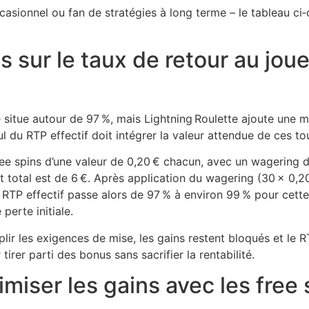
ccasionnel ou fan de stratégies à long terme – le tableau ci‑
s sur le taux de retour au jou
itue autour de 97 %, mais Lightning Roulette ajoute une mar
cul du RTP effectif doit intégrer la valeur attendue de ces tou
e spins d’une valeur de 0,20 € chacun, avec un wagering d
ut total est de 6 €. Après application du wagering (30 x 0,20
RTP effectif passe alors de 97 % à environ 99 % pour cette 
erte initiale.
lir les exigences de mise, les gains restent bloqués et le RT
irer parti des bonus sans sacrifier la rentabilité.
miser les gains avec les free 