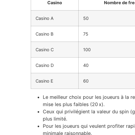
Casino
Nombre de fre
Casino A
50
Casino B
75
Casino C
100
Casino D
40
Casino E
60
Le meilleur choix pour les joueurs à la 
mise les plus faibles (20 x).
Ceux qui privilégient la valeur du spin 
plus limité.
Pour les joueurs qui veulent profiter ra
minimale raisonnable.