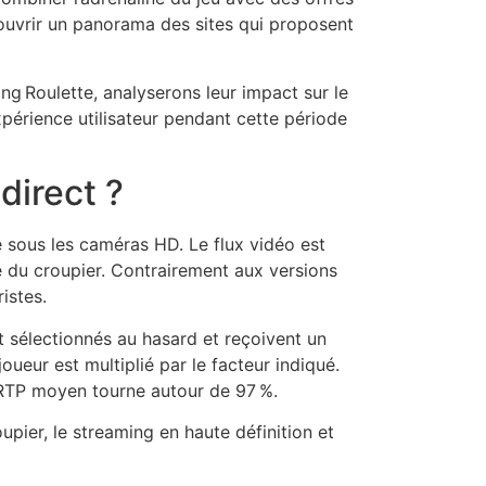
uvrir un panorama des sites qui proposent
ng Roulette, analyserons leur impact sur le
périence utilisateur pendant cette période
direct ?
e sous les caméras HD. Le flux vidéo est
te du croupier. Contrairement aux versions
istes.
nt sélectionnés au hasard et reçoivent un
joueur est multiplié par le facteur indiqué.
e RTP moyen tourne autour de 97 %.
oupier, le streaming en haute définition et