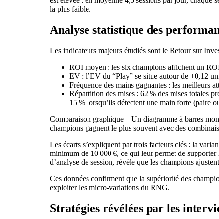
est élevée : en moyenne 4,5 sessions par jour, chaque s
la plus faible.
Analyse statistique des performan
Les indicateurs majeurs étudiés sont le Retour sur Inve
ROI moyen : les six champions affichent un ROI
EV : l’EV du “Play” se situe autour de +0,12 uni
Fréquence des mains gagnantes : les meilleurs a
Répartition des mises : 62 % des mises totales 
15 % lorsqu’ils détectent une main forte (paire ou
Comparaison graphique – Un diagramme à barres montre
champions gagnent le plus souvent avec des combinaison
Les écarts s’expliquent par trois facteurs clés : la vari
minimum de 10 000 €, ce qui leur permet de supporter le
d’analyse de session, révèle que les champions ajusten
Ces données confirment que la supériorité des champion
exploiter les micro‑variations du RNG.
Stratégies révélées par les interv