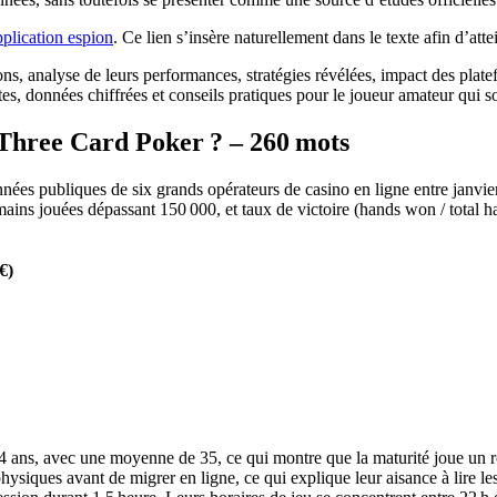
pplication espion
. Ce lien s’insère naturellement dans le texte afin d’att
pions, analyse de leurs performances, stratégies révélées, impact des plat
s, données chiffrées et conseils pratiques pour le joueur amateur qui 
e Three Card Poker ? – 260 mots
nées publiques de six grands opérateurs de casino en ligne entre janvier
ns jouées dépassant 150 000, et taux de victoire (hands won / total ha
€)
44 ans, avec une moyenne de 35, ce qui montre que la maturité joue un r
physiques avant de migrer en ligne, ce qui explique leur aisance à lire 