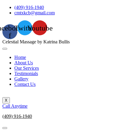
Skip
(409) 916-1940
to
cmtxkcb@gmail.com
content
acebook-
Twitter
Youtube
f
Celestial Massage by Katrina Bullis
Home
About Us
Our Services
Testimonials
Gallery
Contact Us
X
Call Anytime
(409) 916-1940