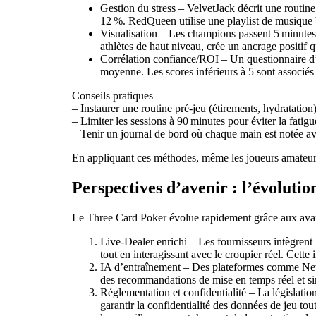
Gestion du stress – VelvetJack décrit une routin
12 %. RedQueen utilise une playlist de musique b
Visualisation – Les champions passent 5 minutes 
athlètes de haut niveau, crée un ancrage positif 
Corrélation confiance/ROI – Un questionnaire d’a
moyenne. Les scores inférieurs à 5 sont associés 
Conseils pratiques –
– Instaurer une routine pré‑jeu (étirements, hydratation)
– Limiter les sessions à 90 minutes pour éviter la fatigu
– Tenir un journal de bord où chaque main est notée ave
En appliquant ces méthodes, même les joueurs amateurs
Perspectives d’avenir : l’évoluti
Le Three Card Poker évolue rapidement grâce aux avan
Live‑Dealer enrichi – Les fournisseurs intègrent 
tout en interagissant avec le croupier réel. Cet
IA d’entraînement – Des plateformes comme Newfe
des recommandations de mise en temps réel et simu
Réglementation et confidentialité – La législati
garantir la confidentialité des données de jeu tou