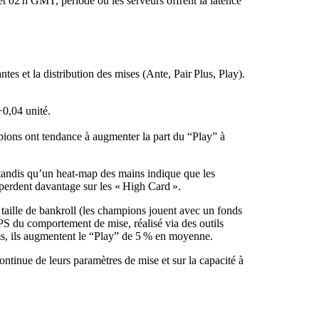
et 02 h GMT, période où les serveurs offrent la latence
es et la distribution des mises (Ante, Pair Plus, Play).
+0,04 unité.
pions ont tendance à augmenter la part du “Play” à
andis qu’un heat‑map des mains indique que les
 perdent davantage sur les « High Card ».
la taille de bankroll (les champions jouent avec un fonds
GPS du comportement de mise, réalisé via des outils
 ms, ils augmentent le “Play” de 5 % en moyenne.
tinue de leurs paramètres de mise et sur la capacité à