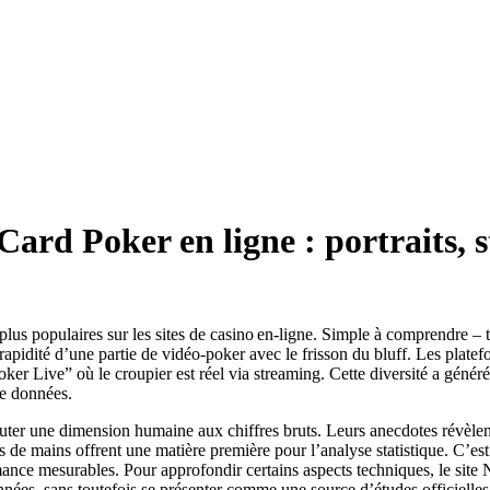
rd Poker en ligne : portraits, sta
lus populaires sur les sites de casino en‑ligne. Simple à comprendre – tr
rapidité d’une partie de vidéo‑poker avec le frisson du bluff. Les plate
r Live” où le croupier est réel via streaming. Cette diversité a génér
de données.
uter une dimension humaine aux chiffres bruts. Leurs anecdotes révèlen
 de mains offrent une matière première pour l’analyse statistique. C’est 
ance mesurables. Pour approfondir certains aspects techniques, le site N
données, sans toutefois se présenter comme une source d’études officielles