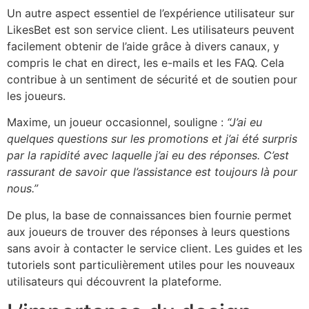
Un autre aspect essentiel de l’expérience utilisateur sur
LikesBet est son service client. Les utilisateurs peuvent
facilement obtenir de l’aide grâce à divers canaux, y
compris le chat en direct, les e-mails et les FAQ. Cela
contribue à un sentiment de sécurité et de soutien pour
les joueurs.
Maxime, un joueur occasionnel, souligne :
“J’ai eu
quelques questions sur les promotions et j’ai été surpris
par la rapidité avec laquelle j’ai eu des réponses. C’est
rassurant de savoir que l’assistance est toujours là pour
nous.”
De plus, la base de connaissances bien fournie permet
aux joueurs de trouver des réponses à leurs questions
sans avoir à contacter le service client. Les guides et les
tutoriels sont particulièrement utiles pour les nouveaux
utilisateurs qui découvrent la plateforme.