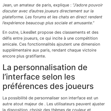
Jean, un amateur de paris, explique :
“J’adore pouvoir
discuter avec d’autres joueurs directement sur la
plateforme. Les forums et les chats en direct rendent
l’expérience beaucoup plus sociale et amusante.”
En outre, LikesBet propose des classements et des
défis entre joueurs, ce qui incite à une compétition
amicale. Ces fonctionnalités ajoutent une dimension
supplémentaire aux paris, rendant chaque victoire
encore plus gratifiante.
La personnalisation de
l’interface selon les
préférences des joueurs
La possibilité de personnaliser son interface est un
autre atout majeur de . Les utilisateurs peuvent ajuster
la disposition, choisir des thèmes de couleur et