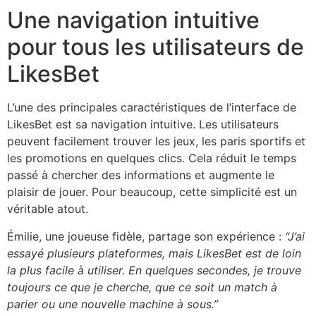
Une navigation intuitive
pour tous les utilisateurs de
LikesBet
L’une des principales caractéristiques de l’interface de
LikesBet est sa navigation intuitive. Les utilisateurs
peuvent facilement trouver les jeux, les paris sportifs et
les promotions en quelques clics. Cela réduit le temps
passé à chercher des informations et augmente le
plaisir de jouer. Pour beaucoup, cette simplicité est un
véritable atout.
Émilie, une joueuse fidèle, partage son expérience :
“J’ai
essayé plusieurs plateformes, mais LikesBet est de loin
la plus facile à utiliser. En quelques secondes, je trouve
toujours ce que je cherche, que ce soit un match à
parier ou une nouvelle machine à sous.”