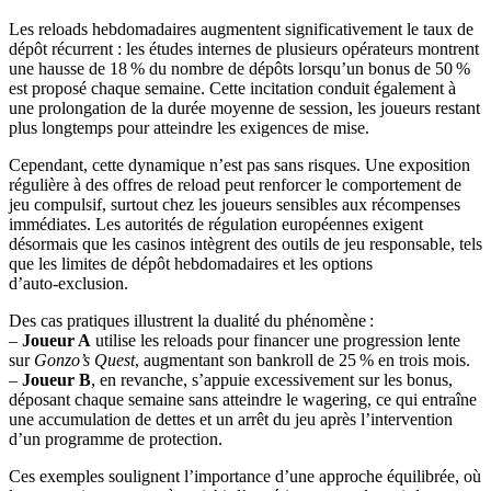
Les reloads hebdomadaires augmentent significativement le taux de
dépôt récurrent : les études internes de plusieurs opérateurs montrent
une hausse de 18 % du nombre de dépôts lorsqu’un bonus de 50 %
est proposé chaque semaine. Cette incitation conduit également à
une prolongation de la durée moyenne de session, les joueurs restant
plus longtemps pour atteindre les exigences de mise.
Cependant, cette dynamique n’est pas sans risques. Une exposition
régulière à des offres de reload peut renforcer le comportement de
jeu compulsif, surtout chez les joueurs sensibles aux récompenses
immédiates. Les autorités de régulation européennes exigent
désormais que les casinos intègrent des outils de jeu responsable, tels
que les limites de dépôt hebdomadaires et les options
d’auto‑exclusion.
Des cas pratiques illustrent la dualité du phénomène :
–
Joueur A
utilise les reloads pour financer une progression lente
sur
Gonzo’s Quest
, augmentant son bankroll de 25 % en trois mois.
–
Joueur B
, en revanche, s’appuie excessivement sur les bonus,
déposant chaque semaine sans atteindre le wagering, ce qui entraîne
une accumulation de dettes et un arrêt du jeu après l’intervention
d’un programme de protection.
Ces exemples soulignent l’importance d’une approche équilibrée, où