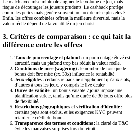
Le match avec mise minimale augmente le volume de jeu, mais
risque de décourager les joueurs prudents. Le cashback protège
contre les pertes mais génère souvent un taux de mise plus élevé.
Enfin, les offres combinées offrent la meilleure diversité, mais la
valeur réelle dépend de la volatilité du jeu choisi.
3. Critères de comparaison : ce qui fait la
différence entre les offres
Taux de pourcentage et plafond
: un pourcentage élevé est
attractif, mais un plafond trop bas réduit la valeur réelle.
Conditions de mise (wagering)
: le nombre de fois que le
bonus doit être misé (ex. 30x) influence la rentabilité.
Jeux éligibles
: certains reloads ne s’appliquent qu’aux slots,
d’autres à tous les jeux, y compris le live dealer.
Durée de validité
: un bonus valable 7 jours impose une
planification stricte, tandis qu’une durée de 30 jours offre plus
de flexibilité.
Restrictions géographiques et vérification d’identité
:
certains pays sont exclus, et les exigences KYC peuvent
retarder le crédit du bonus.
Transparence des termes et conditions
: la clarté du T&C
évite les mauvaises surprises lors du retrait.