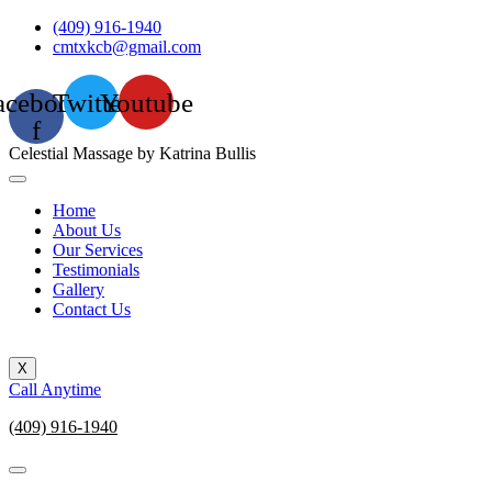
Skip
(409) 916-1940
to
cmtxkcb@gmail.com
content
acebook-
Twitter
Youtube
f
Celestial Massage by Katrina Bullis
Home
About Us
Our Services
Testimonials
Gallery
Contact Us
X
Call Anytime
(409) 916-1940