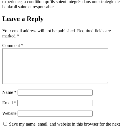
expérience, à condition qu’ils soient intégrés dans une stratégie de
bankroll saine et responsable.
Leave a Reply
Your email address will not be published.
Required fields are
marked
*
Comment
*
Name
*
Email
*
Website
Save my name, email, and website in this browser for the next