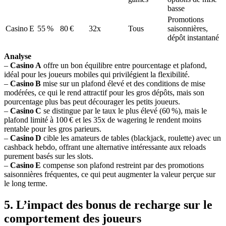
basse
Promotions
Casino E
55 %
80 €
32x
Tous
saisonnières,
dépôt instantané
Analyse
–
Casino A
offre un bon équilibre entre pourcentage et plafond,
idéal pour les joueurs mobiles qui privilégient la flexibilité.
–
Casino B
mise sur un plafond élevé et des conditions de mise
modérées, ce qui le rend attractif pour les gros dépôts, mais son
pourcentage plus bas peut décourager les petits joueurs.
–
Casino C
se distingue par le taux le plus élevé (60 %), mais le
plafond limité à 100 € et les 35x de wagering le rendent moins
rentable pour les gros parieurs.
–
Casino D
cible les amateurs de tables (blackjack, roulette) avec un
cashback hebdo, offrant une alternative intéressante aux reloads
purement basés sur les slots.
–
Casino E
compense son plafond restreint par des promotions
saisonnières fréquentes, ce qui peut augmenter la valeur perçue sur
le long terme.
5. L’impact des bonus de recharge sur le
comportement des joueurs