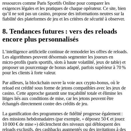
ressources comme Paris Sportifs Online pour comparer les
exigences légales et les pratiques de chaque opérateur. Ce site, bien
qu’il ne soit pas un casino, propose des informations neutres sur la
fiabilité des plateformes de jeu et les critères de sécurité à observer.
8. Tendances futures : vers des reloads
encore plus personnalisés
L’intelligence artificielle continue de remodeler les offres de reloads.
Les algorithmes peuvent désormais segmenter les joueurs en
micro‑profils (paris sportifs, slots à haute volatilité, jeux de table) et
proposer un pourcentage de bonus adapté, parfois supérieur à 70 %
pour les clients à forte valeur.
Par ailleurs, la blockchain ouvre la voie aux crypto‑bonus, où le
reload est crédité sous forme de jetons compatibles avec les jeux de
casino. Cette approche garantit une traçabilité totale et élimine les
litiges liés aux conditions de mise, car les jetons peuvent être
échangés directement contre des crédits de jeu.
La gamification des programmes de fidélité progresse également :
des missions hebdomadaires (par exemple, « déposez 50 € et jouez
10 000 € de mise ») déclenchent des niveaux qui débloquent des
reloads exclusifs, des cashbacks augmentés ou des invitations à des