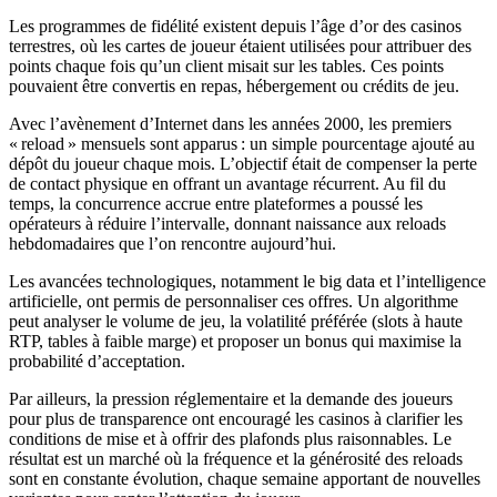
Les programmes de fidélité existent depuis l’âge d’or des casinos
terrestres, où les cartes de joueur étaient utilisées pour attribuer des
points chaque fois qu’un client misait sur les tables. Ces points
pouvaient être convertis en repas, hébergement ou crédits de jeu.
Avec l’avènement d’Internet dans les années 2000, les premiers
« reload » mensuels sont apparus : un simple pourcentage ajouté au
dépôt du joueur chaque mois. L’objectif était de compenser la perte
de contact physique en offrant un avantage récurrent. Au fil du
temps, la concurrence accrue entre plateformes a poussé les
opérateurs à réduire l’intervalle, donnant naissance aux reloads
hebdomadaires que l’on rencontre aujourd’hui.
Les avancées technologiques, notamment le big data et l’intelligence
artificielle, ont permis de personnaliser ces offres. Un algorithme
peut analyser le volume de jeu, la volatilité préférée (slots à haute
RTP, tables à faible marge) et proposer un bonus qui maximise la
probabilité d’acceptation.
Par ailleurs, la pression réglementaire et la demande des joueurs
pour plus de transparence ont encouragé les casinos à clarifier les
conditions de mise et à offrir des plafonds plus raisonnables. Le
résultat est un marché où la fréquence et la générosité des reloads
sont en constante évolution, chaque semaine apportant de nouvelles