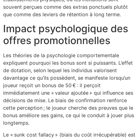
souvent perçues comme des extras ponctuels plutôt
que comme des leviers de rétention à long terme.
Impact psychologique des
offres promotionnelles
Les théories de la psychologie comportementale
expliquent pourquoi les bonus sont si puissants. L’effet
de dotation, selon lequel les individus valorisent
davantage ce qu’ils possèdent, se manifeste lorsqu’un
joueur reçoit un bonus de 50 € : il perçoit
immédiatement une « valeur ajoutée » qui influence ses
décisions de mise. Le biais de confirmation renforce
cette perception ; le joueur cherche des preuves que le
bonus améliore ses gains, ce qui le conduit à jouer plus
longtemps.
Le « sunk cost fallacy » (biais du coût irrécupérable) est