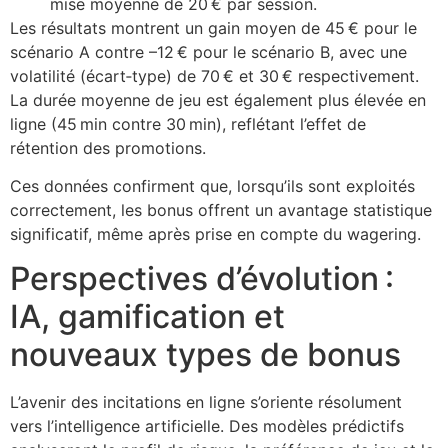
mise moyenne de 20 € par session.
Les résultats montrent un gain moyen de 45 € pour le
scénario A contre –12 € pour le scénario B, avec une
volatilité (écart‑type) de 70 € et 30 € respectivement.
La durée moyenne de jeu est également plus élevée en
ligne (45 min contre 30 min), reflétant l’effet de
rétention des promotions.
Ces données confirment que, lorsqu’ils sont exploités
correctement, les bonus offrent un avantage statistique
significatif, même après prise en compte du wagering.
Perspectives d’évolution :
IA, gamification et
nouveaux types de bonus
L’avenir des incitations en ligne s’oriente résolument
vers l’intelligence artificielle. Des modèles prédictifs