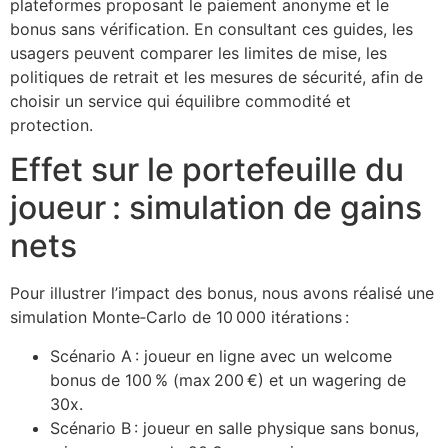
plateformes proposant le paiement anonyme et le
bonus sans vérification. En consultant ces guides, les
usagers peuvent comparer les limites de mise, les
politiques de retrait et les mesures de sécurité, afin de
choisir un service qui équilibre commodité et
protection.
Effet sur le portefeuille du
joueur : simulation de gains
nets
Pour illustrer l’impact des bonus, nous avons réalisé une
simulation Monte‑Carlo de 10 000 itérations :
Scénario A : joueur en ligne avec un welcome
bonus de 100 % (max 200 €) et un wagering de
30x.
Scénario B : joueur en salle physique sans bonus,