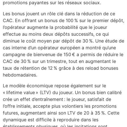
promotions payantes sur les réseaux sociaux.
Les bonus jouent un rôle clé dans la réduction de ce
CAC. En offrant un bonus de 100 % sur le premier dépôt,
l’opérateur augmente la probabilité que le joueur
effectue au moins deux dépôts successifs, ce qui
diminue le coût moyen par dépôt de 30 %. Une étude de
cas interne d’un opérateur européen a montré qu’une
campagne de bienvenue de 150 € a permis de réduire le
CAC de 30 % sur un trimestre, tout en augmentant le
taux de rétention de 12 % grâce à des reload bonuses
hebdomadaires.
Le modèle économique repose également sur le
« lifetime value » (LTV) du joueur. Un bonus bien calibré
crée un effet d’entraînement : le joueur, satisfait de
l’offre initiale, accepte plus volontiers les promotions
futures, augmentant ainsi son LTV de 20 à 35 %. Cette
dynamique est difficile à reproduire dans les
établissements physiques, où les incitations sont