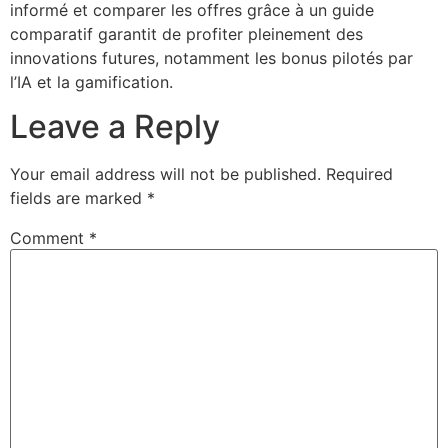
informé et comparer les offres grâce à un guide
comparatif garantit de profiter pleinement des
innovations futures, notamment les bonus pilotés par
l’IA et la gamification.
Leave a Reply
Your email address will not be published.
Required
fields are marked
*
Comment
*