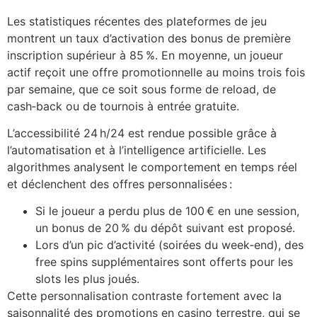
Les statistiques récentes des plateformes de jeu
montrent un taux d’activation des bonus de première
inscription supérieur à 85 %. En moyenne, un joueur
actif reçoit une offre promotionnelle au moins trois fois
par semaine, que ce soit sous forme de reload, de
cash‑back ou de tournois à entrée gratuite.
L’accessibilité 24 h/24 est rendue possible grâce à
l’automatisation et à l’intelligence artificielle. Les
algorithmes analysent le comportement en temps réel
et déclenchent des offres personnalisées :
Si le joueur a perdu plus de 100 € en une session,
un bonus de 20 % du dépôt suivant est proposé.
Lors d’un pic d’activité (soirées du week‑end), des
free spins supplémentaires sont offerts pour les
slots les plus joués.
Cette personnalisation contraste fortement avec la
saisonnalité des promotions en casino terrestre, qui se