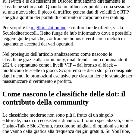
su Twitch e le discussioni su Discord influenzano direttamente le
classifiche settimanali. Quando un influencer pubblica una sessione
su una nuova slot, il picco di traffico genera dati di volatilità e RTP
che gli algoritmi dei portali di confronto incorporano nei ranking.
Per scoprire le
migliori slot online
e confrontare le offerte, visita
Scuoladiteatrocolli. Il sito funge da hub informativo dove è possibile
leggere guide pratiche, confrontare bonus e verificare i metodi di
pagamento accettati dai vari operatori.
Nel prosieguo dell’articolo analizzeremo come nascono le
classifiche grazie alla community, quali trend stanno dominando il
2024, e soprattutto come i livelli VIP – dal bronzo al black –
modificano le scelte di gioco. Scopriremo le dieci slot più consigliate
dagli utenti, le promozioni esclusive per ciascun tier e le strategie per
massimizzare divertimento e profitto.
Come nascono le classifiche delle slot: il
contributo della community
Le classifiche moderne non sono più il frutto di un singolo
editoriale, ma di un ecosistema dinamico. I forum specializzati, come
Casino‑Talk e Slot‑Forum, raccolgono migliaia di opinioni su temi
che vanno dalla grafica alla frequenza dei giri gratuiti. Su YouTube, i