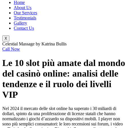
Home
About Us
Our Services
Testimonials
Gallery
Contact Us
X
Celestial Massage by Katrina Bullis
Call Now
Le 10 slot più amate dal mondo
del casinò online: analisi delle
tendenze e il ruolo dei livelli
VIP
Nel 2024 il mercato delle slot online ha superato i 30 miliardi di
dollari, spinto da una proliferazione di licenze statali che hanno
normalizzato i giochi d’azzardo su dispositivi mobili. I player non
sono più semplici consumatori: le loro recensioni sui forum, i video