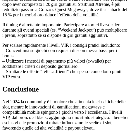
dopo aver completato i 20 giri gratuiti su Starburst Xtreme, è più
redditizio passare a Gonzo’s Quest Megaways, dove il cashback del
15 % per i membri oro riduce l’effetto della volatilità.
Il timing è altrettanto importante. Partecipare a tornei live‑dealer
durante gli eventi speciali (es. “Weekend Jackpot”) può moltiplicare
i premi, soprattutto se si dispone di giri gratuiti aggiuntivi.
Per scalare rapidamente i livelli VIP, i consigli pratici includono:
– Concentrarsi su giochi con requisiti di scommessa bassi per i
bonus.
– Utilizzare i metodi di pagamento più veloci (e‑wallet) per
soddisfare i criteri di deposito giornaliero.
– Sfruttare le offerte “refer-a‑friend” che spesso concedono punti
VIP extra.
Conclusione
Nel 2024 la community è il motore che alimenta le classifiche delle
slot, mentre le innovazioni di gamification, megaways e
compatibilità mobile spingono i giochi verso l’eccellenza. I livelli
VIP, dal bronzo al black, aggiungono uno strato strategico: i benefici
esclusivi e le promozioni mirate influenzano le scelte di slot,
favorendo quelle ad alta volatilità e payout elevati.