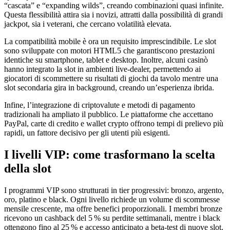
“cascata” e “expanding wilds”, creando combinazioni quasi infinite.
Questa flessibilità attira sia i novizi, attratti dalla possibilità di grandi
jackpot, sia i veterani, che cercano volatilità elevata.
La compatibilità mobile è ora un requisito imprescindibile. Le slot
sono sviluppate con motori HTML5 che garantiscono prestazioni
identiche su smartphone, tablet e desktop. Inoltre, alcuni casinò
hanno integrato la slot in ambienti live‑dealer, permettendo ai
giocatori di scommettere su risultati di giochi da tavolo mentre una
slot secondaria gira in background, creando un’esperienza ibrida.
Infine, l’integrazione di criptovalute e metodi di pagamento
tradizionali ha ampliato il pubblico. Le piattaforme che accettano
PayPal, carte di credito e wallet crypto offrono tempi di prelievo più
rapidi, un fattore decisivo per gli utenti più esigenti.
I livelli VIP: come trasformano la scelta
della slot
I programmi VIP sono strutturati in tier progressivi: bronzo, argento,
oro, platino e black. Ogni livello richiede un volume di scommesse
mensile crescente, ma offre benefici proporzionali. I membri bronze
ricevono un cashback del 5 % su perdite settimanali, mentre i black
ottengono fino al 25 % e accesso anticipato a beta‑test di nuove slot.