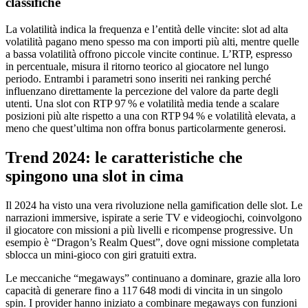
classifiche
La volatilità indica la frequenza e l’entità delle vincite: slot ad alta
volatilità pagano meno spesso ma con importi più alti, mentre quelle
a bassa volatilità offrono piccole vincite continue. L’RTP, espresso
in percentuale, misura il ritorno teorico al giocatore nel lungo
periodo. Entrambi i parametri sono inseriti nei ranking perché
influenzano direttamente la percezione del valore da parte degli
utenti. Una slot con RTP 97 % e volatilità media tende a scalare
posizioni più alte rispetto a una con RTP 94 % e volatilità elevata, a
meno che quest’ultima non offra bonus particolarmente generosi.
Trend 2024: le caratteristiche che
spingono una slot in cima
Il 2024 ha visto una vera rivoluzione nella gamification delle slot. Le
narrazioni immersive, ispirate a serie TV e videogiochi, coinvolgono
il giocatore con missioni a più livelli e ricompense progressive. Un
esempio è “Dragon’s Realm Quest”, dove ogni missione completata
sblocca un mini‑gioco con giri gratuiti extra.
Le meccaniche “megaways” continuano a dominare, grazie alla loro
capacità di generare fino a 117 648 modi di vincita in un singolo
spin. I provider hanno iniziato a combinare megaways con funzioni