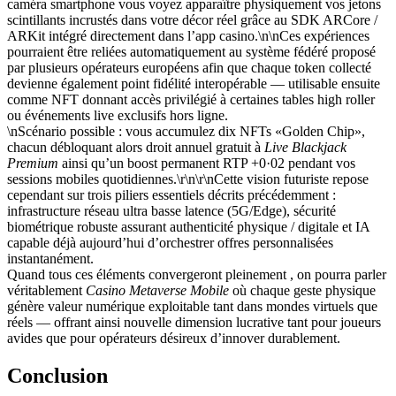
caméra smartphone vous voyez apparaître physiquement vos jetons
scintillants incrustés dans votre décor réel grâce au SDK ARCore /
ARKit intégré directement dans l’app casino.\n\nCes expériences
pourraient être reliées automatiquement au système fédéré proposé
par plusieurs opérateurs européens afin que chaque token collecté
devienne également point fidélité interopérable — utilisable ensuite
comme NFT donnant accès privilégié à certaines tables high roller
ou événements live exclusifs hors ligne.
\nScénario possible : vous accumulez dix NFTs «Golden Chip»,
chacun débloquant alors droit annuel gratuit à
Live Blackjack
Premium
ainsi qu’un boost permanent RTP +0·02 pendant vos
sessions mobiles quotidiennes.\r\n\r\nCette vision futuriste repose
cependant sur trois piliers essentiels décrits précédemment :
infrastructure réseau ultra basse latence (5G/Edge), sécurité
biométrique robuste assurant authenticité physique / digitale et IA
capable déjà aujourd’hui d’orchestrer offres personnalisées
instantanément.
Quand tous ces éléments convergeront pleinement , on pourra parler
véritablement
Casino Metaverse Mobile
où chaque geste physique
génère valeur numérique exploitable tant dans mondes virtuels que
réels — offrant ainsi nouvelle dimension lucrative tant pour joueurs
avides que pour opérateurs désireux d’innover durablement.
Conclusion