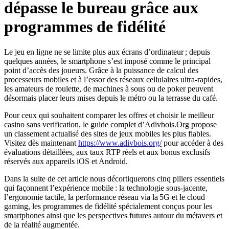
dépasse le bureau grâce aux
programmes de fidélité
Le jeu en ligne ne se limite plus aux écrans d’ordinateur ; depuis
quelques années, le smartphone s’est imposé comme le principal
point d’accès des joueurs. Grâce à la puissance de calcul des
processeurs mobiles et à l’essor des réseaux cellulaires ultra‑rapides,
les amateurs de roulette, de machines à sous ou de poker peuvent
désormais placer leurs mises depuis le métro ou la terrasse du café.
Pour ceux qui souhaitent comparer les offres et choisir le meilleur
casino sans verification, le guide complet d’Adivbois.Org propose
un classement actualisé des sites de jeux mobiles les plus fiables.
Visitez dès maintenant
https://www.adivbois.org/
pour accéder à des
évaluations détaillées, aux taux RTP réels et aux bonus exclusifs
réservés aux appareils iOS et Android.
Dans la suite de cet article nous décortiquerons cinq piliers essentiels
qui façonnent l’expérience mobile : la technologie sous‑jacente,
l’ergonomie tactile, la performance réseau via la 5G et le cloud
gaming, les programmes de fidélité spécialement conçus pour les
smartphones ainsi que les perspectives futures autour du métavers et
de la réalité augmentée.