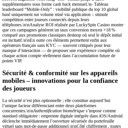
supplémentaires sous forme cash back mensuel.\n- Tableau
leaderboard “Mobile‑Only” : visibilité publique du top 10 global
basé uniquement sur volume misé via application – stimule
compétition entre joueurs connectés depuis leurs
téléphones.\n\nAnalyse ROI réalisée par LuckySpin Casino montre
que ces campagnes génèrent un taux conversion moyen +18 %
comparé aux promotions classiques desktop où seul le dépôt initial
est incitatif.\n\nEn outre ces éléments permettent enfin aux
opérateurs français sans KYC — souvent critiqués pour leur
manque d’interaction — de proposer une expérience complète où
chaque action compte réellement dans l’accumulation future de
points VIP.
Sécurité & conformité sur les appareils
mobiles – innovations pour la confiance
des joueurs
La sécurité n’est plus optionnelle ; elle constitue aujourd’hui
l’unique facteur différenciant entre deux plateformes
concurrentes.\n\n
Authentification biométrique
s’impose comme
standard obligatoire : empreinte digitale intégrée dans iOS/Android
déclenche immédiatement l’ouverture sécurisée du portefeuille
virtuel sans mot‑de‑passe additionnel.\n\nCôté chiffrement , toutes