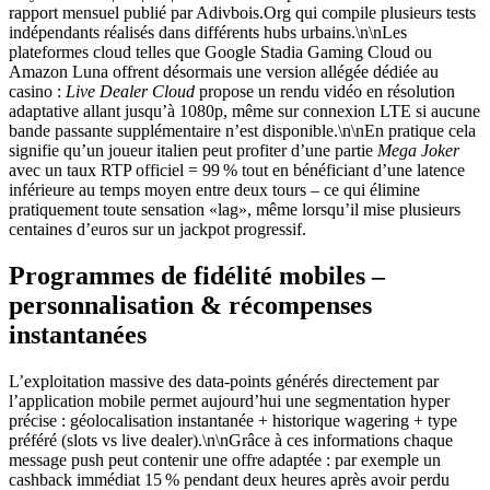
rapport mensuel publié par Adivbois.Org qui compile plusieurs tests
indépendants réalisés dans différents hubs urbains.\n\nLes
plateformes cloud telles que Google Stadia Gaming Cloud ou
Amazon Luna offrent désormais une version allégée dédiée au
casino :
Live Dealer Cloud
propose un rendu vidéo en résolution
adaptative allant jusqu’à 1080p, même sur connexion LTE si aucune
bande passante supplémentaire n’est disponible.\n\nEn pratique cela
signifie qu’un joueur italien peut profiter d’une partie
Mega Joker
avec un taux RTP officiel = 99 % tout en bénéficiant d’une latence
inférieure au temps moyen entre deux tours – ce qui élimine
pratiquement toute sensation «lag», même lorsqu’il mise plusieurs
centaines d’euros sur un jackpot progressif.
Programmes de fidélité mobiles –
personnalisation & récompenses
instantanées
L’exploitation massive des data‑points générés directement par
l’application mobile permet aujourd’hui une segmentation hyper
précise : géolocalisation instantanée + historique wagering + type
préféré (slots vs live dealer).\n\nGrâce à ces informations chaque
message push peut contenir une offre adaptée : par exemple un
cashback immédiat 15 % pendant deux heures après avoir perdu