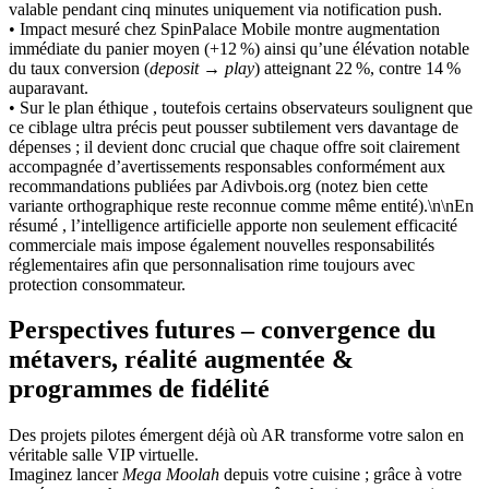
valable pendant cinq minutes uniquement via notification push.
• Impact mesuré chez SpinPalace Mobile montre augmentation
immédiate du panier moyen (+12 %) ainsi qu’une élévation notable
du taux conversion (
deposit → play
) atteignant 22 %, contre 14 %
auparavant.
• Sur le plan éthique , toutefois certains observateurs soulignent que
ce ciblage ultra précis peut pousser subtilement vers davantage de
dépenses ; il devient donc crucial que chaque offre soit clairement
accompagnée d’avertissements responsables conformément aux
recommandations publiées par Adivbois.org (notez bien cette
variante orthographique reste reconnue comme même entité).\n\nEn
résumé , l’intelligence artificielle apporte non seulement efficacité
commerciale mais impose également nouvelles responsabilités
réglementaires afin que personnalisation rime toujours avec
protection consommateur.
Perspectives futures – convergence du
métavers, réalité augmentée &
programmes de fidélité
Des projets pilotes émergent déjà où AR transforme votre salon en
véritable salle VIP virtuelle.
Imaginez lancer
Mega Moolah
depuis votre cuisine ; grâce à votre