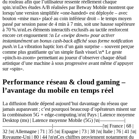
du rouleau afin que l’utilisateur ressente réellement chaque
spin.\n\nDes études A/B réalisées par Betway Mobile montrent que
lorsqu’une version simplifiée «one‑handed» est déployée – avec
bouton «mise max» placé au coin inférieur droit – le temps moyen
passé par session passe de 4 min à 7 min, soit une hausse supérieure
à 70 %.\n\nLes éléments interactifs exclusifs au tactile renforcent
encore cet engouement :\n
Le «swipe down» pour activer
instantanément un bonus cash‑back affiché sous forme notification
push.\n
La vibration haptic lors d’un gain surprise – souvent perçue
comme plus gratifiante qu’un simple flash visuel.\n* Le geste
«pinch‑to‑zoom» permettant au joueur d’observer chaque détail
artistique d’une machine à sous progressive avant même d’appuyer
sur «spin».
Performance réseau & cloud gaming –
l’avantage du mobile en temps réel
La diffusion fluide dépend aujourd’hui davantage du réseau que
jamais auparavant ; c’est pourquoi beaucoup d’opérateurs misent sur
la combinaison 5G + edge‑computing.\n\n| Pays | Latence moyenne
Desktop (ms) | Latence moyenne Mobile (5G) |\n|—————|
——————————|——————————|\n| France | 68 |
32 |\n| Allemagne | 71 | 35 |\n| Espagne | 73 | 38 |\n| Italie | 76 | 41 |\n|
Royaume‑Uni | 80 | 44 |\n\nCes chiffres proviennent notamment du