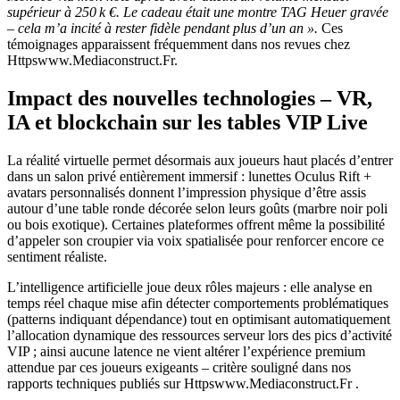
supérieur à 250 k €. Le cadeau était une montre TAG Heuer gravée
– cela m’a incité à rester fidèle pendant plus d’un an ».
Ces
témoignages apparaissent fréquemment dans nos revues chez
Httpswww.Mediaconstruct.Fr.
Impact des nouvelles technologies – VR,
IA et blockchain sur les tables VIP Live
La réalité virtuelle permet désormais aux joueurs haut placés d’entrer
dans un salon privé entièrement immersif : lunettes Oculus Rift +
avatars personnalisés donnent l’impression physique d’être assis
autour d’une table ronde décorée selon leurs goûts (marbre noir poli
ou bois exotique). Certaines plateformes offrent même la possibilité
d’appeler son croupier via voix spatialisée pour renforcer encore ce
sentiment réaliste.
L’intelligence artificielle joue deux rôles majeurs : elle analyse en
temps réel chaque mise afin détecter comportements problématiques
(patterns indiquant dépendance) tout en optimisant automatiquement
l’allocation dynamique des ressources serveur lors des pics d’activité
VIP ; ainsi aucune latence ne vient altérer l’expérience premium
attendue par ces joueurs exigeants – critère souligné dans nos
rapports techniques publiés sur Httpswww.Mediaconstruct.Fr .