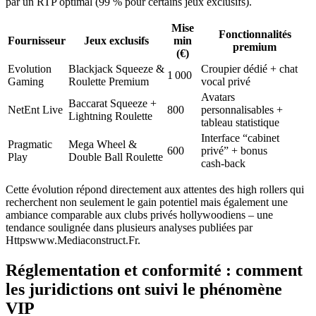
par un RTP optimal (99 % pour certains jeux exclusifs).
Mise
Fonctionnalités
Fournisseur
Jeux exclusifs
min
premium
(€)
Evolution
Blackjack Squeeze &
Croupier dédié + chat
1 000
Gaming
Roulette Premium
vocal privé
Avatars
Baccarat Squeeze +
NetEnt Live
800
personnalisables +
Lightning Roulette
tableau statistique
Interface “cabinet
Pragmatic
Mega Wheel &
600
privé” + bonus
Play
Double Ball Roulette
cash‑back
Cette évolution répond directement aux attentes des high rollers qui
recherchent non seulement le gain potentiel mais également une
ambiance comparable aux clubs privés hollywoodiens – une
tendance soulignée dans plusieurs analyses publiées par
Httpswww.Mediaconstruct.Fr.
Réglementation et conformité : comment
les juridictions ont suivi le phénomène
VIP