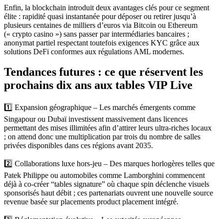
Enfin, la blockchain introduit deux avantages clés pour ce segment
élite : rapidité quasi instantanée pour déposer ou retirer jusqu’à
plusieurs centaines de milliers d’euros via Bitcoin ou Ethereum
(« crypto casino ») sans passer par intermédiaries bancaires ;
anonymat partiel respectant toutefois exigences KYC grâce aux
solutions DeFi conformes aux régulations AML modernes.
Tendances futures : ce que réservent les
prochains dix ans aux tables VIP Live
1️⃣ Expansion géographique – Les marchés émergents comme
Singapour ou Dubaï investissent massivement dans licences
permettant des mises illimitées afin d’attirer leurs ultra‑riches locaux
; on attend donc une multiplication par trois du nombre de salles
privées disponibles dans ces régions avant 2035.
2️⃣ Collaborations luxe hors‑jeu – Des marques horlogères telles que
Patek Philippe ou automobiles comme Lamborghini commencent
déjà à co‑créer “tables signature” où chaque spin déclenche visuels
sponsorisés haut débit ; ces partenariats ouvrent une nouvelle source
revenue basée sur placements product placement intégré.