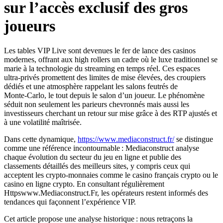
sur l’accès exclusif des gros
joueurs
Les tables VIP Live sont devenues le fer de lance des casinos
modernes, offrant aux high rollers un cadre où le luxe traditionnel se
marie à la technologie du streaming en temps réel. Ces espaces
ultra‑privés promettent des limites de mise élevées, des croupiers
dédiés et une atmosphère rappelant les salons feutrés de
Monte‑Carlo, le tout depuis le salon d’un joueur. Le phénomène
séduit non seulement les parieurs chevronnés mais aussi les
investisseurs cherchant un retour sur mise grâce à des RTP ajustés et
à une volatilité maîtrisée.
Dans cette dynamique,
https://www.mediaconstruct.fr/
se distingue
comme une référence incontournable : Mediaconstruct analyse
chaque évolution du secteur du jeu en ligne et publie des
classements détaillés des meilleurs sites, y compris ceux qui
acceptent les crypto‑monnaies comme le casino français crypto ou le
casino en ligne crypto. En consultant régulièrement
Httpswww.Mediaconstruct.Fr, les opérateurs restent informés des
tendances qui façonnent l’expérience VIP.
Cet article propose une analyse historique : nous retraçons la