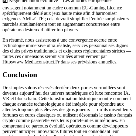
3️⃣ Réglementation évolutive – Les autorités européennes
envisagent notamment un cadre commun EU‑Gaming Licence
spécifiquement dédié aux jeux haute mise afin d’harmoniser
exigences AML/CTF ; cela devrait simplifier l’entrée sur plusieurs
marchés simultanément tout en augmentant concurrence entre
opérateurs désireux d’attirer top players.
En résumé, nous assisterons à une convergence accrue entre
technologie immersive ultra‑réaliste, services personnalisés dignes
des clubs privés traditionnels et exigences réglementaires strictes —
toutes ces dimensions seront scrutées attentivement par
Httpswww.Mediaconstruc​t.Fr dans ses prévisions annuelles.
Conclusion
De simples salons réservés derrière deux portes verrouillées sont
devenus aujourd’hui des univers numériques où luxe rencontre IA,
VR et blockchain. Cette transformation historique montre comment
chaque avancée technologique a été intégrée pour répondre aux
attentes toujours plus élevées des gros joueurs — qu’ils misent leurs
fortunes en euros classiques ou utilisent désormais le casino français
crypto comme passerelle vers leurs portefeuilles numériques.​ En
comprenant ce parcours évolutif, opérateurs comme développeurs
peuvent anticiper innovations futures tout en consolidant leur