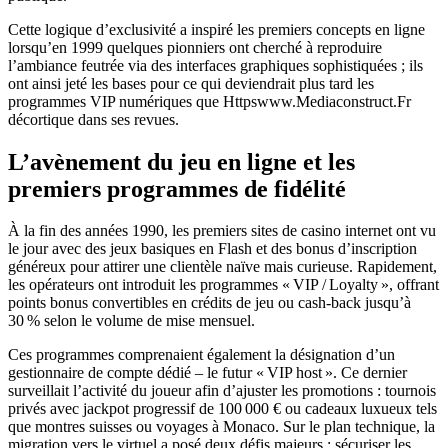
Cette logique d’exclusivité a inspiré les premiers concepts en ligne
lorsqu’en 1999 quelques pionniers ont cherché à reproduire
l’ambiance feutrée via des interfaces graphiques sophistiquées ; ils
ont ainsi jeté les bases pour ce qui deviendrait plus tard les
programmes VIP numériques que Httpswww.Mediaconstruct.Fr
décortique dans ses revues.
L’avènement du jeu en ligne et les
premiers programmes de fidélité
À la fin des années 1990, les premiers sites de casino internet ont vu
le jour avec des jeux basiques en Flash et des bonus d’inscription
généreux pour attirer une clientèle naïve mais curieuse. Rapidement,
les opérateurs ont introduit les programmes « VIP / Loyalty », offrant
points bonus convertibles en crédits de jeu ou cash‑back jusqu’à
30 % selon le volume de mise mensuel.
Ces programmes comprenaient également la désignation d’un
gestionnaire de compte dédié – le futur « VIP host ». Ce dernier
surveillait l’activité du joueur afin d’ajuster les promotions : tournois
privés avec jackpot progressif de 100 000 € ou cadeaux luxueux tels
que montres suisses ou voyages à Monaco. Sur le plan technique, la
migration vers le virtuel a posé deux défis majeurs : sécuriser les