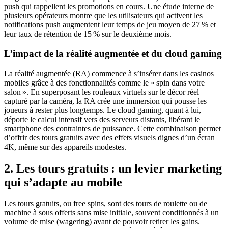
push qui rappellent les promotions en cours. Une étude interne de
plusieurs opérateurs montre que les utilisateurs qui activent les
notifications push augmentent leur temps de jeu moyen de 27 % et
leur taux de rétention de 15 % sur le deuxième mois.
L’impact de la réalité augmentée et du cloud gaming
La réalité augmentée (RA) commence à s’insérer dans les casinos
mobiles grâce à des fonctionnalités comme le « spin dans votre
salon ». En superposant les rouleaux virtuels sur le décor réel
capturé par la caméra, la RA crée une immersion qui pousse les
joueurs à rester plus longtemps. Le cloud gaming, quant à lui,
déporte le calcul intensif vers des serveurs distants, libérant le
smartphone des contraintes de puissance. Cette combinaison permet
d’offrir des tours gratuits avec des effets visuels dignes d’un écran
4K, même sur des appareils modestes.
2. Les tours gratuits : un levier marketing
qui s’adapte au mobile
Les tours gratuits, ou free spins, sont des tours de roulette ou de
machine à sous offerts sans mise initiale, souvent conditionnés à un
volume de mise (wagering) avant de pouvoir retirer les gains.