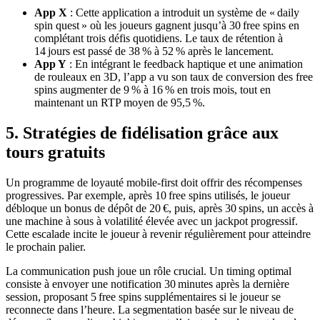
App X
: Cette application a introduit un système de « daily
spin quest » où les joueurs gagnent jusqu’à 30 free spins en
complétant trois défis quotidiens. Le taux de rétention à
14 jours est passé de 38 % à 52 % après le lancement.
App Y
: En intégrant le feedback haptique et une animation
de rouleaux en 3D, l’app a vu son taux de conversion des free
spins augmenter de 9 % à 16 % en trois mois, tout en
maintenant un RTP moyen de 95,5 %.
5. Stratégies de fidélisation grâce aux
tours gratuits
Un programme de loyauté mobile‑first doit offrir des récompenses
progressives. Par exemple, après 10 free spins utilisés, le joueur
débloque un bonus de dépôt de 20 €, puis, après 30 spins, un accès à
une machine à sous à volatilité élevée avec un jackpot progressif.
Cette escalade incite le joueur à revenir régulièrement pour atteindre
le prochain palier.
La communication push joue un rôle crucial. Un timing optimal
consiste à envoyer une notification 30 minutes après la dernière
session, proposant 5 free spins supplémentaires si le joueur se
reconnecte dans l’heure. La segmentation basée sur le niveau de