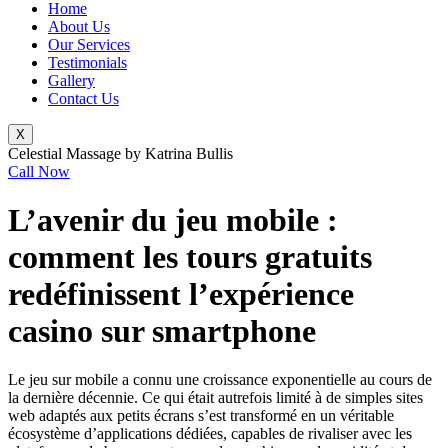
Home
About Us
Our Services
Testimonials
Gallery
Contact Us
X
Celestial Massage by Katrina Bullis
Call Now
L’avenir du jeu mobile :
comment les tours gratuits
redéfinissent l’expérience
casino sur smartphone
Le jeu sur mobile a connu une croissance exponentielle au cours de
la dernière décennie. Ce qui était autrefois limité à de simples sites
web adaptés aux petits écrans s’est transformé en un véritable
écosystème d’applications dédiées, capables de rivaliser avec les