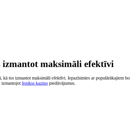
 izmantot maksimāli efektīvi
mi, kā tos izmantot maksimāli efektīvi. Iepazīsimies ar populārākajiem b
s, izmantojot
fenikss kazino
piedāvājumus.