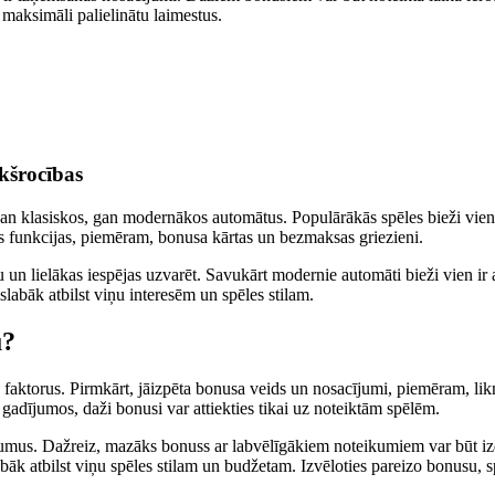
 maksimāli palielinātu laimestus.
ekšrocības
gan klasiskos, gan modernākos automātus. Populārākās spēles bieži vien 
as funkcijas, piemēram, bonusa kārtas un bezmaksas griezieni.
un lielākas iespējas uzvarēt. Savukārt modernie automāti bieži vien ir a
islabāk atbilst viņu interesēm un spēles stilam.
u?
s faktorus. Pirmkārt, jāizpēta bonusa veids un nosacījumi, piemēram, li
gadījumos, daži bonusi var attiekties tikai uz noteiktām spēlēm.
vumus. Dažreiz, mazāks bonuss ar labvēlīgākiem noteikumiem var būt iz
bāk atbilst viņu spēles stilam un budžetam. Izvēloties pareizo bonusu, sp