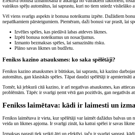
Efektīva bonusa izmantošana ir atkarīga no vairākiem faktoriem, tostarp
vairākus spēļu automātus, lai saprastu, kuri no tiem sniedz vislielāko a
Vēl viens svarīgs aspekts ir bonusa noteikumu izpēte. Dažādiem bonusiem
nepatīkamiem pārsteigumiem. Piemēram, daži bonusi var prasīt, lai spēl
Izvēlies spēles, kas piedāvā labas atdeves likmes.
Izpēti bonusa noteikumus un nosacījumus.
Izmanto bezmaksas spēles, lai samazinātu risku.
Plāno savas likmes un budžetu.
Fenikss kazino atsauksmes: ko saka spēlētāji?
Fenikss kazino atsauksmes ir būtiskas, lai saprastu, kā kazino darbojas
automātus, gan klasiskās spēles. Tāpat daudzi spēlētāji ir apmierināti 
Tomēr, kā jebkurā citā kazino, ir arī negatīvas atsauksmes, kas attiec
problēmām. Tāpēc ir svarīgi ņemt vērā gan pozitīvās, gan negatīvās ats
Fenikss laimētava: kādi ir laimesti un izm
Fenikss laimētava ir vieta, kur spēlētāji var laimēt dažādus balvas un
veida un likmes apjoma. Ir svarīgi zināt, ka katrai spēlei ir savas lik
Izmaksas parasti tiek veikti ātri un efektīvi, taču ir svarīgi saprast, 