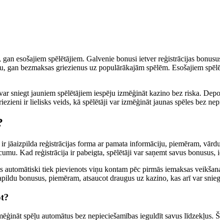
gan esošajiem spēlētājiem. Galvenie bonusi ietver reģistrācijas bonus
su, gan bezmaksas griezienus uz populārākajām spēlēm. Esošajiem spēlēt
var sniegt jauniem spēlētājiem iespēju izmēģināt kazino bez riska. Depoz
ieni ir lielisks veids, kā spēlētāji var izmēģināt jaunas spēles bez ne
?
 ir jāaizpilda reģistrācijas forma ar pamata informāciju, piemēram, vār
ecumu. Kad reģistrācija ir pabeigta, spēlētāji var saņemt savus bonusus, 
as automātiski tiek pievienots viņu kontam pēc pirmās iemaksas veikšanas
papildu bonusus, piemēram, atsaucot draugus uz kazino, kas arī var snie
ot?
ēģināt spēļu automātus bez nepieciešamības ieguldīt savus līdzekļus. Šīs 