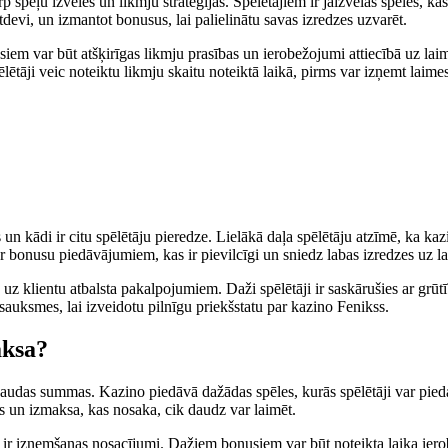
 spēļu izvēles un likmju stratēģijas. Spēlētājiem ir jāizvēlas spēles, ka
tdevi, un izmantot bonusus, lai palielinātu savas izredzes uzvarēt.
 var būt atšķirīgas likmju prasības un ierobežojumi attiecībā uz laimest
ētāji veic noteiktu likmju skaitu noteiktā laikā, pirms var izņemt laimes
 un kādi ir citu spēlētāju pieredze. Lielākā daļa spēlētāju atzīmē, ka ka
ar bonusu piedāvājumiem, kas ir pievilcīgi un sniedz labas izredzes uz l
as uz klientu atbalsta pakalpojumiem. Daži spēlētāji ir saskārušies ar g
auksmes, lai izveidotu pilnīgu priekšstatu par kazino Fenikss.
aksa?
 naudas summas. Kazino piedāvā dažādas spēles, kurās spēlētāji var pieda
mes un izmaksa, kas nosaka, cik daudz var laimēt.
kādi ir izņemšanas nosacījumi. Dažiem bonusiem var būt noteikta laika ier