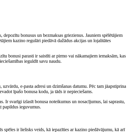
us, depozītu bonusus un bezmaksas griezienus. Jauniem spēlētājiem
ājiem kazino regulāri piedāvā dažādus akcijas un lojalitātes
ītu bonusi parasti ir saistīti ar pirmo vai nākamajiem iemaksām, kas
pieciešamības ieguldīt savu naudu.
du, uzvārdu, e-pasta adresi un dzimšanas datumu. Pēc tam jāapstiprina
ievadot īpašo bonusa kodu, ja tāds ir nepieciešams.
. Ir svarīgi izlasīt bonusa noteikumus un nosacījumus, lai saprastu,
gt papildus ieguvumus.
spēles ir lielisks veids, kā iepazīties ar kazino piedāvājumu, kā arī