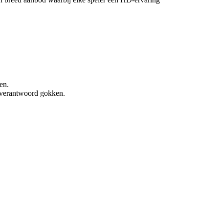
en.
n verantwoord gokken.