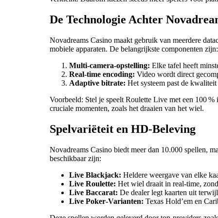
De Technologie Achter Novadrea
Novadreams Casino maakt gebruik van meerdere datacent
mobiele apparaten. De belangrijkste componenten zijn:
Multi‑camera‑opstelling:
Elke tafel heeft minst
Real‑time encoding:
Video wordt direct gecompr
Adaptive bitrate:
Het systeem past de kwaliteit 
Voorbeeld: Stel je speelt Roulette Live met een 100 % in
cruciale momenten, zoals het draaien van het wiel.
Spelvariëteit en HD‑Beleving
Novadreams Casino biedt meer dan 10.000 spellen, maar 
beschikbaar zijn:
Live Blackjack:
Heldere weergave van elke kaart
Live Roulette:
Het wiel draait in real‑time, zond
Live Baccarat:
De dealer legt kaarten uit terwijl
Live Poker‑Varianten:
Texas Hold’em en Carib
Deze spellen worden geleverd door top‑providers zoals