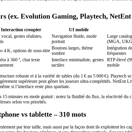
rs (ex. Evolution Gaming, Playtech, NetEnt
Interaction croupier
UI mobile
 vocal, gestes réalistes,
Navigation fluide, mode
Large catalog
is
portrait
(MGA, UKG
Boutons larges, thème
Intégration d
o 4 K, options de sous‑titre
sombre
fréquentes
ra à 360 °, chat texte
Interface minimaliste, gestes
RTP élevé (9
quement
tactiles
mobile
cture robuste et à la variété de tables (du 1 € au 5 000 €). Playtech se
légèrement supérieure peut gêner les joueurs ultra‑compétitifs. NetEnt Li
même si l’interface reste plus spartiate.
5 minutes en mode gratuit : notez la fluidité du flux, la réactivité du ch
lesses selon vos priorités.
tphone vs tablette – 310 mots
lement par leur taille, mais aussi par la façon dont ils exploitent les cap