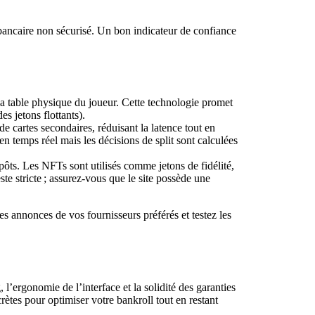
bancaire non sécurisé. Un bon indicateur de confiance
 la table physique du joueur. Cette technologie promet
es jetons flottants).
cartes secondaires, réduisant la latence tout en
en temps réel mais les décisions de split sont calculées
ôts. Les NFTs sont utilisés comme jetons de fidélité,
te stricte ; assurez‑vous que le site possède une
es annonces de vos fournisseurs préférés et testez les
 l’ergonomie de l’interface et la solidité des garanties
rètes pour optimiser votre bankroll tout en restant