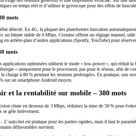
i exige des boutons généreux et une disposition verticale. Sur une tablet
tiques en temps réel et d’utiliser le gyroscope pour des effets de bascul
30 mots
 débit détecté. En 4G, la plupart des plateformes basculent automatique
c un bitrate stable de 6 Mbps. Certains offrent un réglage manuel, util
ng en arrière‑plan d’autres applications (Spotify, YouTube) pour réserve
130 mots
plications optimisées utilisent le mode « low‑power », qui réduit la f
énergie » uniquement pour le processeur, pas pour le réseau, afin de con
t la charge à 80 % pendant les sessions prolongées. En pratique, une s
8 % sur un smartphone Android moyen.
ir et la rentabilité sur mobile – 380 mots
nexion chute en dessous de 3 Mbps, réduisez la mise de 50 % pour éviter 
x se gèle brièvement.
 – L’auto‑bet est pratique pour les parties rapides, mais il faut le param
 mains défavorables survient.