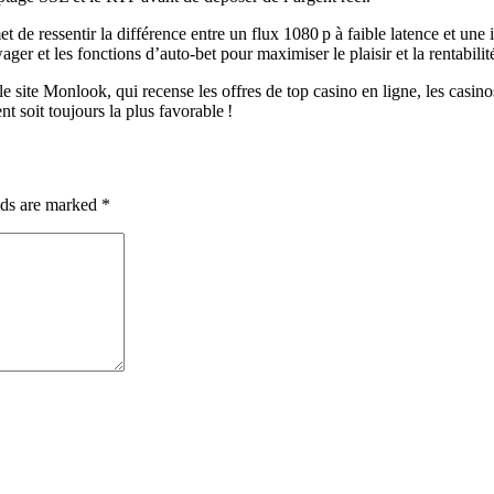
t de ressentir la différence entre un flux 1080 p à faible latence et un
er et les fonctions d’auto‑bet pour maximiser le plaisir et la rentabilit
site Monlook, qui recense les offres de top casino en ligne, les casinos
nt soit toujours la plus favorable !
lds are marked
*