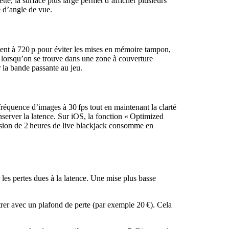
te, la surface plus large permet d’afficher plusieurs
e d’angle de vue.
ment à 720 p pour éviter les mises en mémoire tampon,
e lorsqu’on se trouve dans une zone à couverture
r la bande passante au jeu.
réquence d’images à 30 fps tout en maintenant la clarté
server la latence. Sur iOS, la fonction « Optimized
ession de 2 heures de live blackjack consomme en
les pertes dues à la latence. Une mise plus basse
étrer avec un plafond de perte (par exemple 20 €). Cela