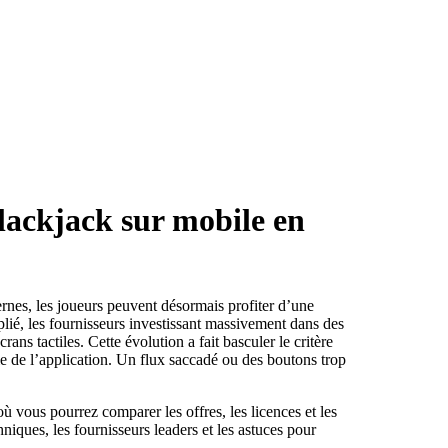
Blackjack sur mobile en
rnes, les joueurs peuvent désormais profiter d’une
plié, les fournisseurs investissant massivement dans des
ns tactiles. Cette évolution a fait basculer le critère
mie de l’application. Un flux saccadé ou des boutons trop
ù vous pourrez comparer les offres, les licences et les
hniques, les fournisseurs leaders et les astuces pour