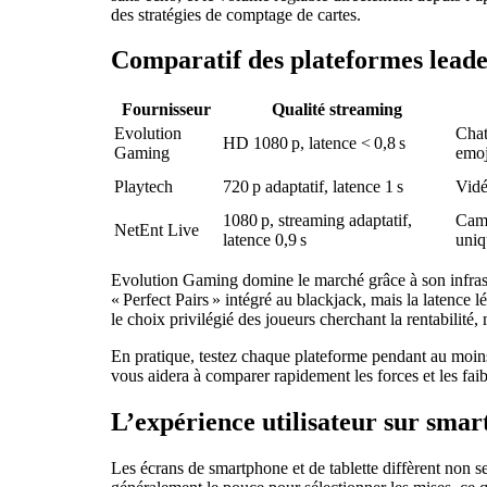
des stratégies de comptage de cartes.
Comparatif des plateformes leade
Fournisseur
Qualité streaming
Evolution
Chat
HD 1080 p, latence < 0,8 s
Gaming
emoj
Playtech
720 p adaptatif, latence 1 s
Vidé
1080 p, streaming adaptatif,
Camé
NetEnt Live
latence 0,9 s
uni
Evolution Gaming domine le marché grâce à son infrastru
« Perfect Pairs » intégré au blackjack, mais la latence 
le choix privilégié des joueurs cherchant la rentabilité, 
En pratique, testez chaque plateforme pendant au moins 1
vous aidera à comparer rapidement les forces et les faib
L’expérience utilisateur sur smar
Les écrans de smartphone et de tablette diffèrent non seu