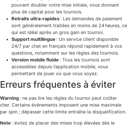
pouvant doubler votre mise initiale, vous donnant
plus de capital pour les tournois.
Retraits ultra‑rapides
: Les demandes de paiement
sont généralement traitées en moins de 24 heures, ce
qui est idéal après un gros gain en tournoi.
Support multilingue
: Un service client disponible
24/7 par chat en français répond rapidement à vos
questions, notamment sur les règles des tournois.
Version mobile fluide
: Tous les tournois sont
accessibles depuis l’application mobile, vous
permettant de jouer où que vous soyez.
Erreurs fréquentes à éviter
Warning
: ne pas lire les règles du tournoi peut coûter
cher. Certains événements imposent une mise maximale
par spin ; dépasser cette limite entraîne la disqualification.
Note
: évitez de placer des mises trop élevées dès le