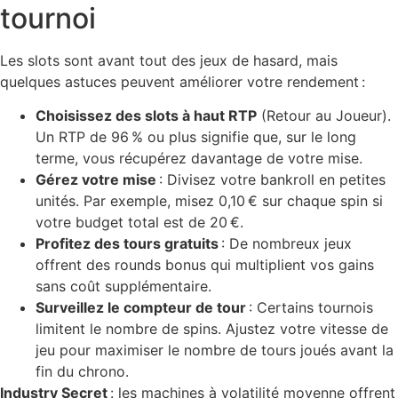
tournoi
Les slots sont avant tout des jeux de hasard, mais
quelques astuces peuvent améliorer votre rendement :
Choisissez des slots à haut RTP
(Retour au Joueur).
Un RTP de 96 % ou plus signifie que, sur le long
terme, vous récupérez davantage de votre mise.
Gérez votre mise
: Divisez votre bankroll en petites
unités. Par exemple, misez 0,10 € sur chaque spin si
votre budget total est de 20 €.
Profitez des tours gratuits
: De nombreux jeux
offrent des rounds bonus qui multiplient vos gains
sans coût supplémentaire.
Surveillez le compteur de tour
: Certains tournois
limitent le nombre de spins. Ajustez votre vitesse de
jeu pour maximiser le nombre de tours joués avant la
fin du chrono.
Industry Secret
: les machines à volatilité moyenne offrent