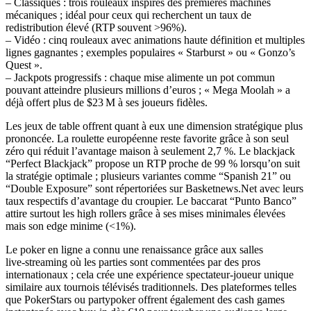
– Classiques : trois rouleaux inspirés des premières machines
mécaniques ; idéal pour ceux qui recherchent un taux de
redistribution élevé (RTP souvent >96%).
– Vidéo : cinq rouleaux avec animations haute définition et multiples
lignes gagnantes ; exemples populaires « Starburst » ou « Gonzo’s
Quest ».
– Jackpots progressifs : chaque mise alimente un pot commun
pouvant atteindre plusieurs millions d’euros ; « Mega Moolah » a
déjà offert plus de $23 M à ses joueurs fidèles.
Les jeux de table offrent quant à eux une dimension stratégique plus
prononcée. La roulette européenne reste favorite grâce à son seul
zéro qui réduit l’avantage maison à seulement 2,7 %. Le blackjack
“Perfect Blackjack” propose un RTP proche de 99 % lorsqu’on suit
la stratégie optimale ; plusieurs variantes comme “Spanish 21” ou
“Double Exposure” sont répertoriées sur Basketnews.Net avec leurs
taux respectifs d’avantage du croupier. Le baccarat “Punto Banco”
attire surtout les high rollers grâce à ses mises minimales élevées
mais son edge minime (<1%).
Le poker en ligne a connu une renaissance grâce aux salles
live‑streaming où les parties sont commentées par des pros
internationaux ; cela crée une expérience spectateur‑joueur unique
similaire aux tournois télévisés traditionnels. Des plateformes telles
que PokerStars ou partypoker offrent également des cash games