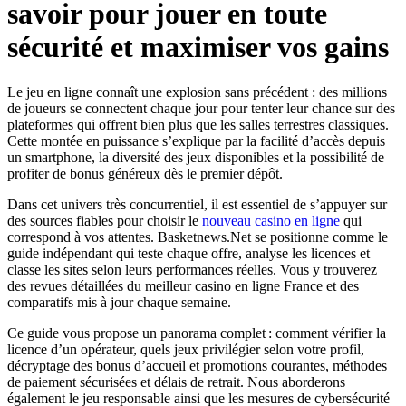
savoir pour jouer en toute
sécurité et maximiser vos gains
Le jeu en ligne connaît une explosion sans précédent : des millions
de joueurs se connectent chaque jour pour tenter leur chance sur des
plateformes qui offrent bien plus que les salles terrestres classiques.
Cette montée en puissance s’explique par la facilité d’accès depuis
un smartphone, la diversité des jeux disponibles et la possibilité de
profiter de bonus généreux dès le premier dépôt.
Dans cet univers très concurrentiel, il est essentiel de s’appuyer sur
des sources fiables pour choisir le
nouveau casino en ligne
qui
correspond à vos attentes. Basketnews.Net se positionne comme le
guide indépendant qui teste chaque offre, analyse les licences et
classe les sites selon leurs performances réelles. Vous y trouverez
des revues détaillées du meilleur casino en ligne France et des
comparatifs mis à jour chaque semaine.
Ce guide vous propose un panorama complet : comment vérifier la
licence d’un opérateur, quels jeux privilégier selon votre profil,
décryptage des bonus d’accueil et promotions courantes, méthodes
de paiement sécurisées et délais de retrait. Nous aborderons
également le jeu responsable ainsi que les mesures de cybersécurité