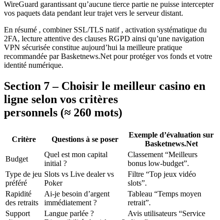
WireGuard garantissant qu’aucune tierce partie ne puisse intercepter
vos paquets data pendant leur trajet vers le serveur distant.
En résumé , combiner SSL/TLS natif , activation systématique du
2FA, lecture attentive des clauses RGPD ainsi qu’une navigation
VPN sécurisée constitue aujourd’hui la meilleure pratique
recommandée par Basketnews.Net pour protéger vos fonds et votre
identité numérique.
Section 7 – Choisir le meilleur casino en
ligne selon vos critères
personnels (≈ 260 mots)
Exemple d’évaluation sur
Critère
Questions à se poser
Basketnews.Net
Quel est mon capital
Classement “Meilleurs
Budget
initial ?
bonus low‑budget”.
Type de jeu
Slots vs Live dealer vs
Filtre “Top jeux vidéo
préféré
Poker
slots”.
Rapidité
Ai‑je besoin d’argent
Tableau “Temps moyen
des retraits
immédiatement ?
retrait”.
Support
Langue parlée ?
Avis utilisateurs “Service