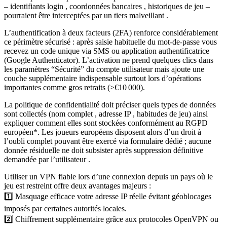
– identifiants login , coordonnées bancaires , historiques de jeu –
pourraient être interceptées par un tiers malveillant .
L’authentification à deux facteurs (2FA) renforce considérablement
ce périmètre sécurisé : après saisie habituelle du mot‑de‑passe vous
recevez un code unique via SMS ou application authentificatrice
(Google Authenticator). L’activation ne prend quelques clics dans
les paramètres “Sécurité” du compte utilisateur mais ajoute une
couche supplémentaire indispensable surtout lors d’opérations
importantes comme gros retraits (>€10 000).
La politique de confidentialité doit préciser quels types de données
sont collectés (nom complet , adresse IP , habitudes de jeu) ainsi
expliquer comment elles sont stockées conformément au RGPD
européen*. Les joueurs européens disposent alors d’un droit à
l’oubli complet pouvant être exercé via formulaire dédié ; aucune
donnée résiduelle ne doit subsister après suppression définitive
demandée par l’utilisateur .
Utiliser un VPN fiable lors d’une connexion depuis un pays où le
jeu est restreint offre deux avantages majeurs :
1️⃣ Masquage efficace votre adresse IP réelle évitant géoblocages
imposés par certaines autorités locales.
2️⃣ Chiffrement supplémentaire grâce aux protocoles OpenVPN ou