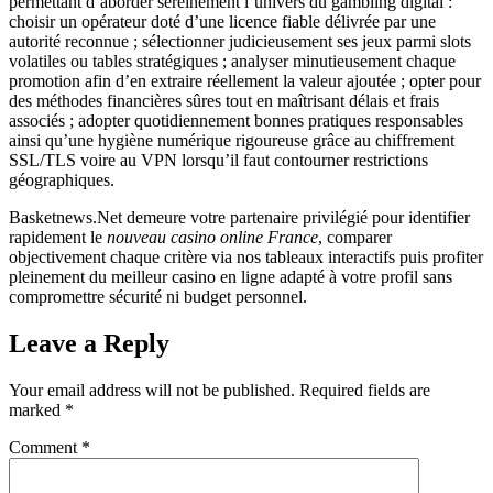
permettant d’aborder sereinement l’univers du gambling digital :
choisir un opérateur doté d’une licence fiable délivrée par une
autorité reconnue ; sélectionner judicieusement ses jeux parmi slots
volatiles ou tables stratégiques ; analyser minutieusement chaque
promotion afin d’en extraire réellement la valeur ajoutée ; opter pour
des méthodes financières sûres tout en maîtrisant délais et frais
associés ; adopter quotidiennement bonnes pratiques responsables
ainsi qu’une hygiène numérique rigoureuse grâce au chiffrement
SSL/TLS voire au VPN lorsqu’il faut contourner restrictions
géographiques.
Basketnews.Net demeure votre partenaire privilégié pour identifier
rapidement le
nouveau casino online France
, comparer
objectivement chaque critère via nos tableaux interactifs puis profiter
pleinement du meilleur casino en ligne adapté à votre profil sans
compromettre sécurité ni budget personnel.
Leave a Reply
Your email address will not be published.
Required fields are
marked
*
Comment
*