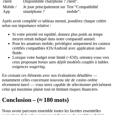
client
Disponibilité chat/phone ?
client”.
Mobile /
Je joue principalement sur
Test “Compatibilité
App
smartphone ?
mobile”.
Après avoir complété ce tableau mental, pondérez chaque critère
selon son importance relative :
Si votre priorité est rapidité, donnez plus poids au temps
moyen retrait indiqué dans notre comparatif annuel.
Pour les amateurs mobile, privilégiez uniquement les casinos
certifiés compatibles iOS/Android avec application native
fluide.
Lorsque votre budget reste limité (<€50), orientez-vous vers
ceux proposant
bonus sans dépôt
modérés couplés à faibles
exigences
wagering
.
En croisant ces éléments avec nos évaluations détaillées —
notamment celles concernant
nouveau site de casino online
récemment lancé — vous serez capable de sélectionner précisément
celui qui maximise plaisir tout en limitant risques financiers.
Conclusion – (≈ 180 mots)
Nous avons parcouru ensemble toutes les facettes essentielles