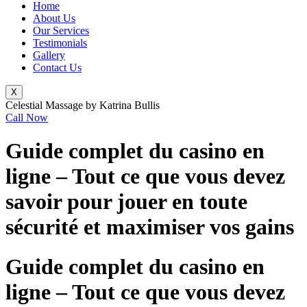
Home
About Us
Our Services
Testimonials
Gallery
Contact Us
X
Celestial Massage by Katrina Bullis
Call Now
Guide complet du casino en
ligne – Tout ce que vous devez
savoir pour jouer en toute
sécurité et maximiser vos gains
Guide complet du casino en
ligne – Tout ce que vous devez