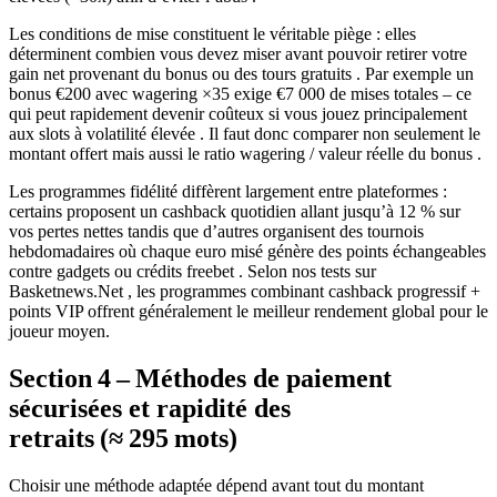
Les conditions de mise constituent le véritable piège : elles
déterminent combien vous devez miser avant pouvoir retirer votre
gain net provenant du bonus ou des tours gratuits . Par exemple un
bonus €200 avec wagering ×35 exige €7 000 de mises totales – ce
qui peut rapidement devenir coûteux si vous jouez principalement
aux slots à volatilité élevée . Il faut donc comparer non seulement le
montant offert mais aussi le ratio wagering / valeur réelle du bonus .
Les programmes fidélité diffèrent largement entre plateformes :
certains proposent un cashback quotidien allant jusqu’à 12 % sur
vos pertes nettes tandis que d’autres organisent des tournois
hebdomadaires où chaque euro misé génère des points échangeables
contre gadgets ou crédits freebet . Selon nos tests sur
Basketnews.Net , les programmes combinant cashback progressif +
points VIP offrent généralement le meilleur rendement global pour le
joueur moyen.
Section 4 – Méthodes de paiement
sécurisées et rapidité des
retraits (≈ 295 mots)
Choisir une méthode adaptée dépend avant tout du montant