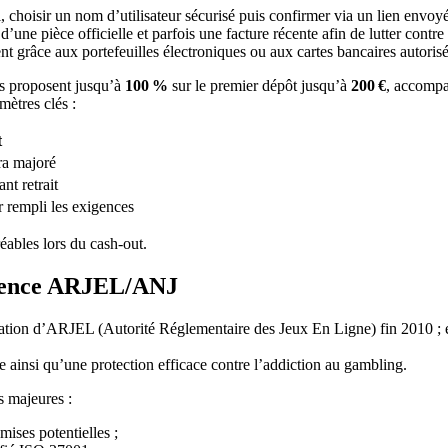
l, choisir un nom d’utilisateur sécurisé puis confirmer via un lien envoy
d’une pièce officielle et parfois une facture récente afin de lutter contre
ent grâce aux portefeuilles électroniques ou aux cartes bancaires autoris
es proposent jusqu’à
100 %
sur le premier dépôt jusqu’à
200 €
, accomp
mètres clés :
t
ra majoré
t retrait
r rempli les exigences
éables lors du cash‑out.
 licence ARJEL/ANJ
création d’ARJEL (Autorité Réglementaire des Jeux En Ligne) fin 2010 ; 
e ainsi qu’une protection efficace contre l’addiction au gambling.
s majeures :
mises potentielles ;