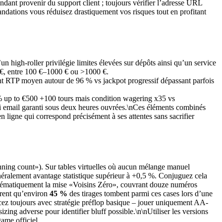
endant provenir du support client ; toujours vérifier l’adresse URL
ndations vous réduisez drastiquement vos risques tout en profitant
n high‑roller privilégie limites élevées sur dépôts ainsi qu’un service
0 €, entre 100 €–1000 € ou >1000 €.
nt RTP moyen autour de 96 % vs jackpot progressif dépassant parfois
 up to €500 +100 tours mais condition wagering x35 vs
voi email garanti sous deux heures ouvrées.\nCes éléments combinés
igne qui correspond précisément à ses attentes sans sacrifier
nning count​»). Sur tables virtuelles où aucun mélange manuel
énéralement avantage statistique supérieur à +0,5 %. Conjuguez cela
matiquement la mise «​Voisins Zéro​», couvrant douze numéros
ntrent qu’environ
45 %
des tirages tombent parmi ces cases lors d’une
z toujours avec stratégie préflop basique ­– jouer uniquement AA‐
ng adverse pour identifier bluff possible.\n\nUtiliser les versions
game officiel.