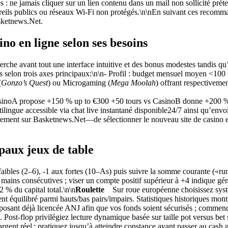
 : ne jamais cliquer sur un lien contenu dans un mail non sollicité prét
reils publics ou réseaux Wi‑Fi non protégés.\n\nEn suivant ces recomma
sketnews.Net.
no en ligne selon ses besoins
rche avant tout une interface intuitive et des bonus modestes tandis qu’u
ssés selon trois axes principaux:\n\n- Profil : budget mensuel moyen <10
(
Gonzo’s Quest
) ou Microgaming (
Mega Moolah
) offrant respectiveme
CasinoA propose +150 % up to €300 +50 tours vs CasinoB donne +200 %
tilingue accessible via chat live instantané disponible24/7 ainsi qu’en
ent sur Basketnews.Net—de sélectionner le nouveau site de casino en l
paux jeux de table
aibles (2–6), -1 aux fortes (10–As) puis suivre la somme courante («​ru
rs mains consécutives ; viser un compte positif supérieur à +4 indique g
 % du capital total.\n\n
Roulette
Sur roue européenne choisissez systé
ent équilibré parmi hauts/bas pairs/impairs. Statistiques historiques mo
osant déjà licencée ANJ afin que vos fonds soient sécurisés ; commence
‑flop privilégiez lecture dynamique basée sur taille pot versus bet sizi
argent réel ; pratiquez jusqu’à atteindre constance avant passer au cash 