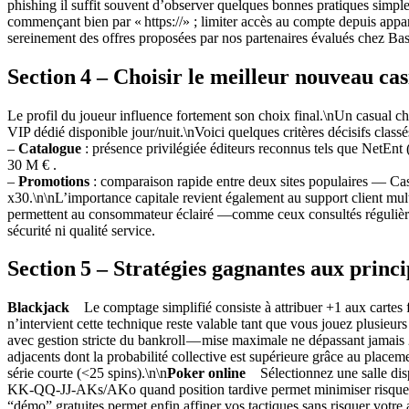
phishing il suffit souvent d’observer quelques bonnes pratiques simples
commençant bien par « https://» ; limiter accès au compte depuis appa
sereinement des offres proposées par nos partenaires évalués chez Ba
Section 4 – Choisir le meilleur nouveau casi
Le profil du joueur influence fortement son choix final.\nUn casual che
VIP dédié disponible jour/nuit.\nVoici quelques critères décisifs cla
–
Catalogue
: présence privilégiée éditeurs reconnus tels que NetEnt 
30 M € .
–
Promotions
: comparaison rapide entre deux sites populaires — 
x30.\n\nL’importance capitale revient également au support client mul
permettent au consommateur éclairé —comme ceux consultés régulièrem
sécurité ni qualité service.
Section 5 – Stratégies gagnantes aux princi
Blackjack
Le comptage simplifié consiste à attribuer +1 aux cartes f
n’intervient cette technique reste valable tant que vous jouez plusieu
avec gestion stricte du bankroll — mise maximale ne dépassant jamais 2
adjacents dont la probabilité collective est supérieure grâce au placem
série courte (<25 spins).\n\n
Poker online
Sélectionnez une salle disp
KK‐QQ‐JJ‐AKs/AKo quand position tardive permet minimiser risque. Post
“démo” gratuites permet enfin affiner vos tactiques sans risquer votre 