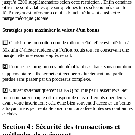
jusqu’à €200 supplémentaires selon cette restriction . Enfin certaines
offres ne sont valables que sur quelques titres sélectionnés dont le
RTP moyen est inférieur à celui habituel , réduisant ainsi votre
marge théorique globale .
Stratégies pour maximiser la valeur d’un bonus
1️⃣ Choisir une promotion dont le ratio mise/bénéfice est inférieur à
30x afin d’alléger rapidement l’effort requis tout en conservant une
marge nette intéressante après retrait.
2️⃣ Prioriser les programmes fidélité offrant cashback sans condition
supplémentaire – ils permettent récupérer directement une partie
perdue sans passer par un processus complexe.
3️⃣ Utiliser systématiquement la FAQ fournie par Basketnews.Net
pour comparer chaque offre disponible chez différents opérateurs
avant votre inscription ; cela évite bien souvent d’accepter un bonus
attrayant mais peu rentable lorsqu’on considère toutes ses contraintes
cachées.
Section 4 : Sécurité des transactions et
méthodes de paiement