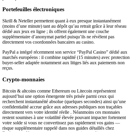
Portefeuilles électroniques
Skrill & Neteller permettent quant à eux presque instantanément
(moins d’une minute) tant au dépôt qu’au retrait grâce à leur réseau
dédié aux jeux en ligne ; ils offrent également une couche
supplémentaire d’anonymat partiel puisqu’ils ne révèlent pas
directement vos coordonnées bancaires au casino.
PayPal a intégré récemment son service “PayPal Casino” dédié aux
marchés européens : il combine rapidité (15 minutes) avec protection
buyer‑seller adaptée notamment aux litiges liés aux paiements non
reçus.
Crypto‑monnaies
Bitcoin & altcoins comme Ethereum ou Litecoin représentent
aujourd’hui une option émergente très prisée parmi ceux qui
recherchent instantanéité absolue (quelques secondes) ainsi qu’une
confidentialité accrue grâce aux adresses publiques non traçables
directement vers votre identité réelle . Néanmoins ces monnaies
restent soumises à une volatilité élevée pouvant impacter fortement
votre solde si vous ne convertissez pas rapidement vos gains —
risque supplémentaire rappelé dans nos guides détaillés chez