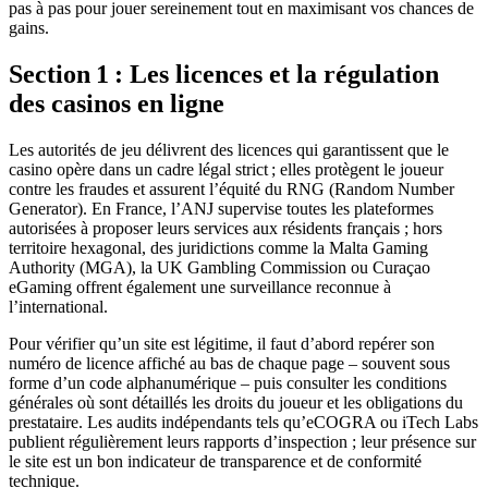
pas à pas pour jouer sereinement tout en maximisant vos chances de
gains.
Section 1 : Les licences et la régulation
des casinos en ligne
Les autorités de jeu délivrent des licences qui garantissent que le
casino opère dans un cadre légal strict ; elles protègent le joueur
contre les fraudes et assurent l’équité du RNG (Random Number
Generator). En France, l’ANJ supervise toutes les plateformes
autorisées à proposer leurs services aux résidents français ; hors
territoire hexagonal, des juridictions comme la Malta Gaming
Authority (MGA), la UK Gambling Commission ou Curaçao
eGaming offrent également une surveillance reconnue à
l’international.
Pour vérifier qu’un site est légitime, il faut d’abord repérer son
numéro de licence affiché au bas de chaque page – souvent sous
forme d’un code alphanumérique – puis consulter les conditions
générales où sont détaillés les droits du joueur et les obligations du
prestataire. Les audits indépendants tels qu’eCOGRA ou iTech Labs
publient régulièrement leurs rapports d’inspection ; leur présence sur
le site est un bon indicateur de transparence et de conformité
technique.