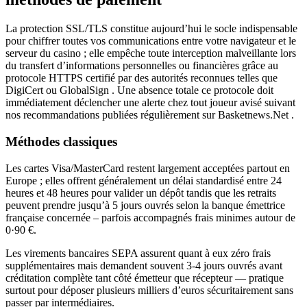
La protection SSL/TLS constitue aujourd’hui le socle indispensable
pour chiffrer toutes vos communications entre votre navigateur et le
serveur du casino ; elle empêche toute interception malveillante lors
du transfert d’informations personnelles ou financières grâce au
protocole HTTPS certifié par des autorités reconnues telles que
DigiCert ou GlobalSign . Une absence totale ce protocole doit
immédiatement déclencher une alerte chez tout joueur avisé suivant
nos recommandations publiées régulièrement sur Basketnews.Net .
Méthodes classiques
Les cartes Visa/MasterCard restent largement acceptées partout en
Europe ; elles offrent généralement un délai standardisé entre 24
heures et 48 heures pour valider un dépôt tandis que les retraits
peuvent prendre jusqu’à 5 jours ouvrés selon la banque émettrice
française concernée – parfois accompagnés frais minimes autour de
0·90 €.
Les virements bancaires SEPA assurent quant à eux zéro frais
supplémentaires mais demandent souvent 3‑4 jours ouvrés avant
créditation complète tant côté émetteur que récepteur — pratique
surtout pour déposer plusieurs milliers d’euros sécuritairement sans
passer par intermédiaires.