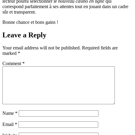
lecteur pourra sélectionner le
nouveau casino en ligne
qui
correspond parfaitement à ses attentes tout en jouant dans un cadre
sûr et transparent.
Bonne chance et bons gains !
Leave a Reply
Your email address will not be published.
Required fields are
marked
*
Comment
*
Name
*
Email
*