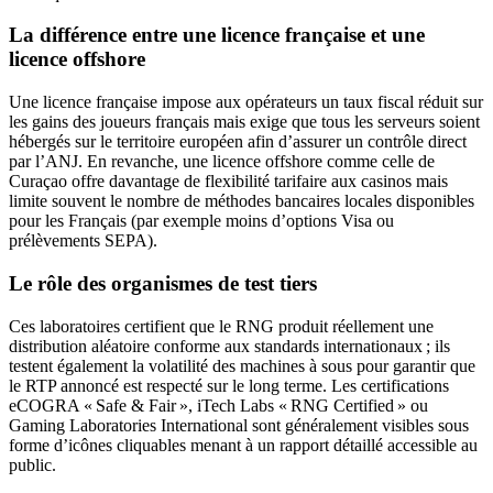
La différence entre une licence française et une
licence offshore
Une licence française impose aux opérateurs un taux fiscal réduit sur
les gains des joueurs français mais exige que tous les serveurs soient
hébergés sur le territoire européen afin d’assurer un contrôle direct
par l’ANJ. En revanche, une licence offshore comme celle de
Curaçao offre davantage de flexibilité tarifaire aux casinos mais
limite souvent le nombre de méthodes bancaires locales disponibles
pour les Français (par exemple moins d’options Visa ou
prélèvements SEPA).
Le rôle des organismes de test tiers
Ces laboratoires certifient que le RNG produit réellement une
distribution aléatoire conforme aux standards internationaux ; ils
testent également la volatilité des machines à sous pour garantir que
le RTP annoncé est respecté sur le long terme. Les certifications
eCOGRA « Safe & Fair », iTech Labs « RNG Certified » ou
Gaming Laboratories International sont généralement visibles sous
forme d’icônes cliquables menant à un rapport détaillé accessible au
public.