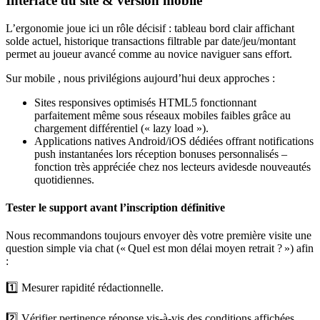
Interface du site & version mobile
L’ergonomie joue ici un rôle décisif : tableau bord clair affichant
solde actuel, historique transactions filtrable par date/jeu/montant
permet au joueur avancé comme au novice naviguer sans effort.
Sur mobile , nous privilégions aujourd’hui deux approches :
Sites responsives optimisés HTML5 fonctionnant
parfaitement même sous réseaux mobiles faibles grâce au
chargement différentiel (« lazy load »).
Applications natives Android/iOS dédiées offrant notifications
push instantanées lors réception bonuses personnalisés –
fonction très appréciée chez nos lecteurs avidesde nouveautés
quotidiennes.​
Tester le support avant l’inscription définitive
Nous recommandons toujours envoyer dès votre première visite une
question simple via chat (« Quel est mon délai moyen retrait ? ») afin
:
1️⃣ Mesurer rapidité rédactionnelle.
2️⃣ Vérifier pertinence réponse vis-à-vis des conditions affichées.