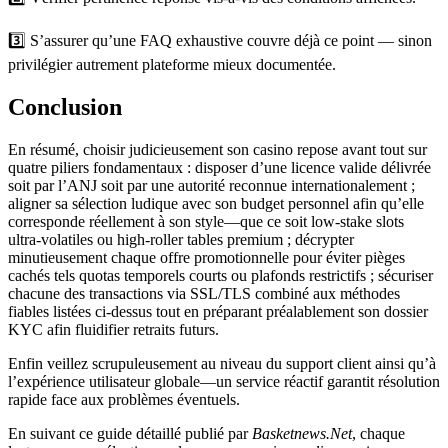
3️⃣ S’assurer qu’une FAQ exhaustive couvre déjà ce point — sinon
privilégier autrement plateforme mieux documentée.
Conclusion
En résumé, choisir judicieusement son casino repose avant tout sur
quatre piliers fondamentaux : disposer d’une licence valide délivrée
soit par l’ANJ soit par une autorité reconnue internationalement ;
aligner sa sélection ludique avec son budget personnel afin qu’elle
corresponde réellement à son style—que ce soit low‑stake slots
ultra‑volatiles ou high‑roller tables premium ; décrypter
minutieusement chaque offre promotionnelle pour éviter pièges
cachés tels quotas temporels courts ou plafonds restrictifs ; sécuriser
chacune des transactions via SSL/TLS combiné aux méthodes
fiables listées ci‑dessus tout en préparant préalablement son dossier
KYC afin fluidifier retraits futurs.
Enfin veillez scrupuleusement au niveau du support client ainsi qu’à
l’expérience utilisateur globale—un service réactif garantit résolution
rapide face aux problèmes éventuels.
En suivant ce guide détaillé publié par
Basketnews.Net
, chaque