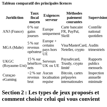
Tableau comparatif des principales licences
Taux
Méthodes
Exigences
Juridiction
fiscal
paiement
Supervisio
serveur
moyen
courantes
0 % sur
Carte bancaire
Contrôle
Europe
ANJ (France)
gains
FR, PayPal,
national
uniquement
joueurs
Skrill
quotidien
Europe +
5 % sur
certains
Visa/MasterCard,
Audits
MGA (Malte)
revenus
pays hors
Neteller, crypto
trimestriels
opérateur
UE
15 % sur
Paysafecard,
Rapports
UKGC
Serveurs
bénéfices
Trustly, crypto
publics
(Royaume‑Uni)
UK ou UE
nets
limité
mensuels
<2 % sur
Aucun
Bitcoin, cartes
Inspection
Curaçao
revenus
localisation
prépayées
annuelle
eGaming
brut
requise
internationales
minimale
Section 2 : Les types de jeux proposés et
comment choisir celui qui vous convient