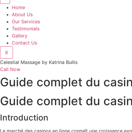
Home
About Us
Our Services
Testimonials
Gallery
Contact Us
X
Celestial Massage by Katrina Bullis
Call Now
Guide complet du casin
Guide complet du casin
Introduction
Le marché des casinos en ligne connaît une croissance exp