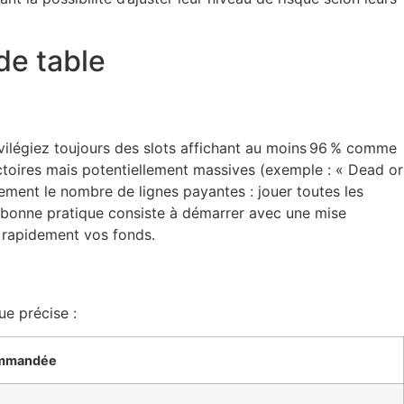
de table
ivilégiez toujours des slots affichant au moins 96 % comme
victoires mais potentiellement massives (exemple : « Dead or
lement le nombre de lignes payantes : jouer toutes les
e bonne pratique consiste à démarrer avec une mise
er rapidement vos fonds.
ue précise :
ommandée