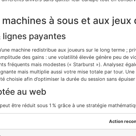
x machines à sous et aux jeux 
& lignes payantes
une machine redistribue aux joueurs sur le long terme ; pr
’amplitude des gains : une volatilité élevée génère peu de 
ments fréquents mais modestes (« Starburst »). Analysez éga
nante mais multiplie aussi votre mise totale par tour. Un
lité choisie afin d’optimiser la durée du session sans épuis
aptée au web
 peut être réduit sous 1 % grâce à une stratégie mathématiq
Action rec