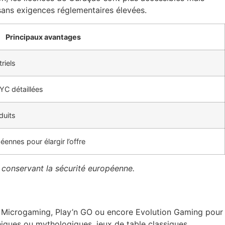
l sans exigences réglementaires élevées.
Principaux avantages
riels
YC détaillées
duits
nnes pour élargir l’offre
 conservant la sécurité européenne.
t, Microgaming, Play’n GO ou encore Evolution Gaming pour
hiques ou mythologiques, jeux de table classiques