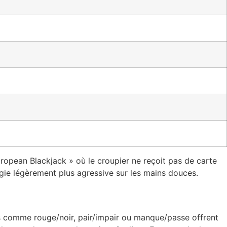
 European Blackjack » où le croupier ne reçoit pas de carte
égie légèrement plus agressive sur les mains douces.
urs comme rouge/noir, pair/impair ou manque/passe offrent