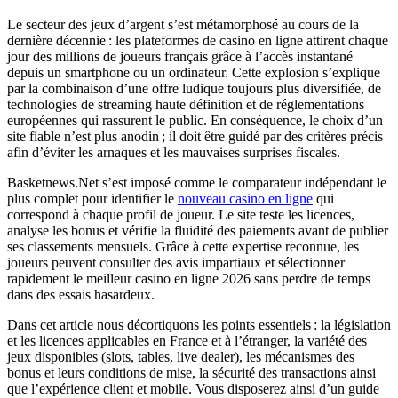
Le secteur des jeux d’argent s’est métamorphosé au cours de la
dernière décennie : les plateformes de casino en ligne attirent chaque
jour des millions de joueurs français grâce à l’accès instantané
depuis un smartphone ou un ordinateur. Cette explosion s’explique
par la combinaison d’une offre ludique toujours plus diversifiée, de
technologies de streaming haute définition et de réglementations
européennes qui rassurent le public. En conséquence, le choix d’un
site fiable n’est plus anodin ; il doit être guidé par des critères précis
afin d’éviter les arnaques et les mauvaises surprises fiscales.
Basketnews.Net s’est imposé comme le comparateur indépendant le
plus complet pour identifier le
nouveau casino en ligne
qui
correspond à chaque profil de joueur. Le site teste les licences,
analyse les bonus et vérifie la fluidité des paiements avant de publier
ses classements mensuels. Grâce à cette expertise reconnue, les
joueurs peuvent consulter des avis impartiaux et sélectionner
rapidement le meilleur casino en ligne 2026 sans perdre de temps
dans des essais hasardeux.
Dans cet article nous décortiquons les points essentiels : la législation
et les licences applicables en France et à l’étranger, la variété des
jeux disponibles (slots, tables, live dealer), les mécanismes des
bonus et leurs conditions de mise, la sécurité des transactions ainsi
que l’expérience client et mobile. Vous disposerez ainsi d’un guide