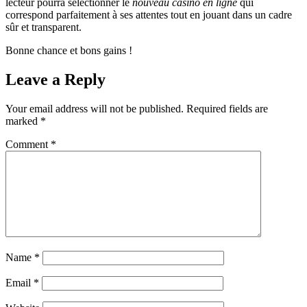
lecteur pourra sélectionner le
nouveau casino en ligne
qui
correspond parfaitement à ses attentes tout en jouant dans un cadre
sûr et transparent.
Bonne chance et bons gains !
Leave a Reply
Your email address will not be published.
Required fields are
marked
*
Comment
*
Name
*
Email
*