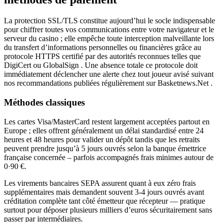
La protection SSL/TLS constitue aujourd’hui le socle indispensable
pour chiffrer toutes vos communications entre votre navigateur et le
serveur du casino ; elle empêche toute interception malveillante lors
du transfert d’informations personnelles ou financières grâce au
protocole HTTPS certifié par des autorités reconnues telles que
DigiCert ou GlobalSign . Une absence totale ce protocole doit
immédiatement déclencher une alerte chez tout joueur avisé suivant
nos recommandations publiées régulièrement sur Basketnews.Net .
Méthodes classiques
Les cartes Visa/MasterCard restent largement acceptées partout en
Europe ; elles offrent généralement un délai standardisé entre 24
heures et 48 heures pour valider un dépôt tandis que les retraits
peuvent prendre jusqu’à 5 jours ouvrés selon la banque émettrice
française concernée – parfois accompagnés frais minimes autour de
0·90 €.
Les virements bancaires SEPA assurent quant à eux zéro frais
supplémentaires mais demandent souvent 3‑4 jours ouvrés avant
créditation complète tant côté émetteur que récepteur — pratique
surtout pour déposer plusieurs milliers d’euros sécuritairement sans
passer par intermédiaires.