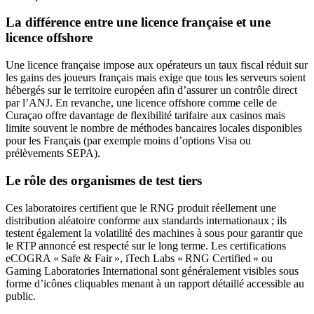
La différence entre une licence française et une
licence offshore
Une licence française impose aux opérateurs un taux fiscal réduit sur
les gains des joueurs français mais exige que tous les serveurs soient
hébergés sur le territoire européen afin d’assurer un contrôle direct
par l’ANJ. En revanche, une licence offshore comme celle de
Curaçao offre davantage de flexibilité tarifaire aux casinos mais
limite souvent le nombre de méthodes bancaires locales disponibles
pour les Français (par exemple moins d’options Visa ou
prélèvements SEPA).
Le rôle des organismes de test tiers
Ces laboratoires certifient que le RNG produit réellement une
distribution aléatoire conforme aux standards internationaux ; ils
testent également la volatilité des machines à sous pour garantir que
le RTP annoncé est respecté sur le long terme. Les certifications
eCOGRA « Safe & Fair », iTech Labs « RNG Certified » ou
Gaming Laboratories International sont généralement visibles sous
forme d’icônes cliquables menant à un rapport détaillé accessible au
public.