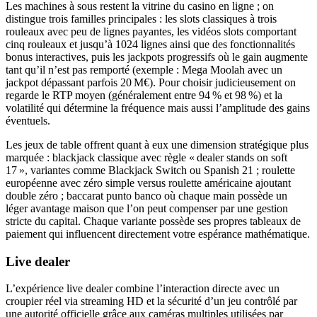
Les machines à sous restent la vitrine du casino en ligne ; on
distingue trois familles principales : les slots classiques à trois
rouleaux avec peu de lignes payantes, les vidéos slots comportant
cinq rouleaux et jusqu’à 1024 lignes ainsi que des fonctionnalités
bonus interactives, puis les jackpots progressifs où le gain augmente
tant qu’il n’est pas remporté (exemple : Mega Moolah avec un
jackpot dépassant parfois 20 M€). Pour choisir judicieusement on
regarde le RTP moyen (généralement entre 94 % et 98 %) et la
volatilité qui détermine la fréquence mais aussi l’amplitude des gains
éventuels.
Les jeux de table offrent quant à eux une dimension stratégique plus
marquée : blackjack classique avec règle « dealer stands on soft
17 », variantes comme Blackjack Switch ou Spanish 21 ; roulette
européenne avec zéro simple versus roulette américaine ajoutant
double zéro ; baccarat punto banco où chaque main possède un
léger avantage maison que l’on peut compenser par une gestion
stricte du capital. Chaque variante possède ses propres tableaux de
paiement qui influencent directement votre espérance mathématique.​
Live dealer
L’expérience live dealer combine l’interaction directe avec un
croupier réel via streaming HD et la sécurité d’un jeu contrôlé par
une autorité officielle grâce aux caméras multiples utilisées par