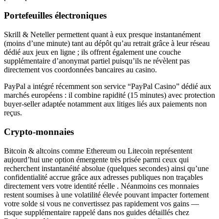
Portefeuilles électroniques
Skrill & Neteller permettent quant à eux presque instantanément
(moins d’une minute) tant au dépôt qu’au retrait grâce à leur réseau
dédié aux jeux en ligne ; ils offrent également une couche
supplémentaire d’anonymat partiel puisqu’ils ne révèlent pas
directement vos coordonnées bancaires au casino.
PayPal a intégré récemment son service “PayPal Casino” dédié aux
marchés européens : il combine rapidité (15 minutes) avec protection
buyer‑seller adaptée notamment aux litiges liés aux paiements non
reçus.
Crypto‑monnaies
Bitcoin & altcoins comme Ethereum ou Litecoin représentent
aujourd’hui une option émergente très prisée parmi ceux qui
recherchent instantanéité absolue (quelques secondes) ainsi qu’une
confidentialité accrue grâce aux adresses publiques non traçables
directement vers votre identité réelle . Néanmoins ces monnaies
restent soumises à une volatilité élevée pouvant impacter fortement
votre solde si vous ne convertissez pas rapidement vos gains —
risque supplémentaire rappelé dans nos guides détaillés chez