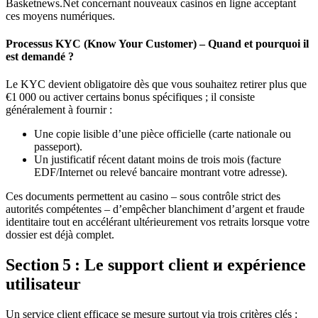
Basketnews.Net concernant nouveaux casinos en ligne acceptant
ces moyens numériques.
Processus KYC (Know Your Customer) – Quand et pourquoi il
est demandé ?
Le KYC devient obligatoire dès que vous souhaitez retirer plus que
€1 000 ou activer certains bonus spécifiques ; il consiste
généralement à fournir :
Une copie lisible d’une pièce officielle (carte nationale ou
passeport).
Un justificatif récent datant moins de trois mois (facture
EDF/Internet ou relevé bancaire montrant votre adresse).
Ces documents permettent au casino – sous contrôle strict des
autorités compétentes – d’empêcher blanchiment d’argent et fraude
identitaire tout en accélérant ultérieurement vos retraits lorsque votre
dossier est déjà complet.
Section 5 : Le support client и expérience
utilisateur
Un service client efficace se mesure surtout via trois critères clés :