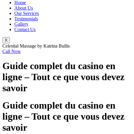
Home
About Us
Our Services
Testimonials
Gallery
Contact Us
X
Celestial Massage by Katrina Bullis
Call Now
Guide complet du casino en
ligne – Tout ce que vous devez
savoir
Guide complet du casino en
ligne – Tout ce que vous devez
savoir