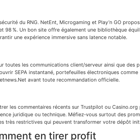
a sécurité du RNG. NetEnt, Microgaming et Play’n GO proposen
98 %. Un bon site offre également une bibliothèque équilib
antir une expérience immersive sans latence notable.
ur toutes les communications client/serveur ainsi que des p
vrir SEPA instantané, portefeuilles électroniques comme Sk
etnews.Net avant toute recommandation officielle.
rer les commentaires récents sur Trustpilot ou Casino.org
nce juridique ou technique. Méfiez‑vous surtout des promess
 très restrictives qui peuvent transformer votre dépôt init
ment en tirer profit