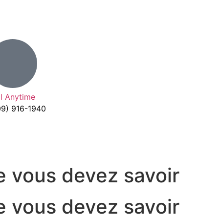
l Anytime
09) 916-1940
e vous devez savoir
e vous devez savoir