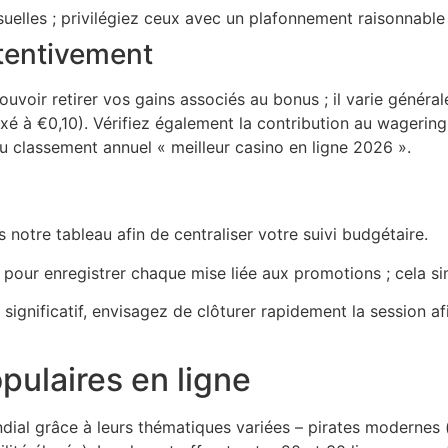
lles ; privilégiez ceux avec un plafonnement raisonnable afi
ttentivement
voir retirer vos gains associés au bonus ; il varie généra
ixé à €0,10). Vérifiez également la contribution au wagering
 classement annuel « meilleur casino en ligne 2026 ».
 notre tableau afin de centraliser votre suivi budgétaire.
 pour enregistrer chaque mise liée aux promotions ; cela sim
significatif, envisagez de clôturer rapidement la session af
pulaires en ligne
ndial grâce à leurs thématiques variées – pirates modernes 