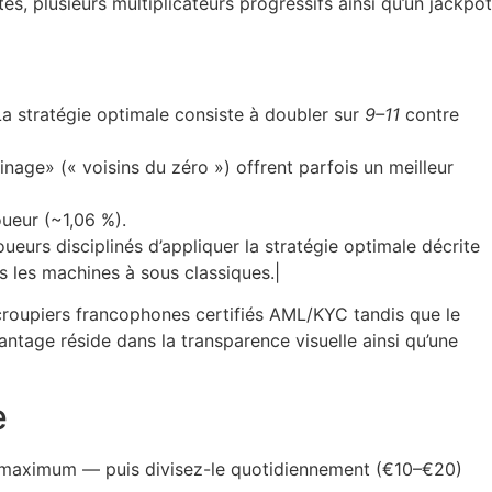
tes, plusieurs multiplicateurs progressifs ainsi qu’un jackpot
a stratégie optimale consiste à doubler sur
9–11
contre
sinage» (« voisins du zéro ») offrent parfois un meilleur
ueur (~1,06 %).
ueurs disciplinés d’appliquer la stratégie optimale décrite
s les machines à sous classiques.|
 croupiers francophones certifiés AML/KYC tandis que le
ntage réside dans la transparence visuelle ainsi qu’une
e
0 maximum — puis divisez-le quotidiennement (€10–€20)