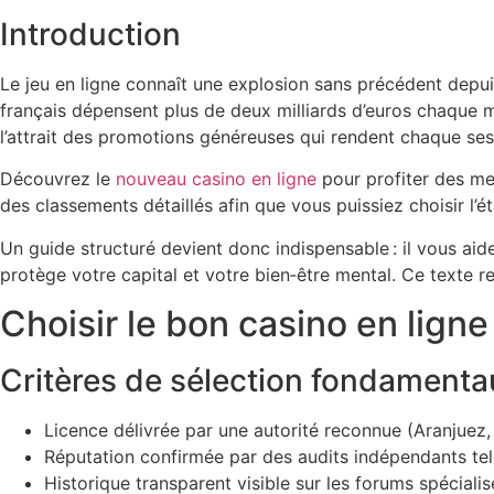
Introduction
Le jeu en ligne connaît une explosion sans précédent depuis
français dépensent plus de deux milliards d’euros chaque 
l’attrait des promotions généreuses qui rendent chaque ses
Découvrez le
nouveau casino en ligne
pour profiter des mei
des classements détaillés afin que vous puissiez choisir l’
Un guide structuré devient donc indispensable : il vous aide
protège votre capital et votre bien‑être mental. Ce texte r
Choisir le bon casino en ligne
Critères de sélection fondamenta
Licence délivrée par une autorité reconnue (Aranjuez
Réputation confirmée par des audits indépendants t
Historique transparent visible sur les forums spécial