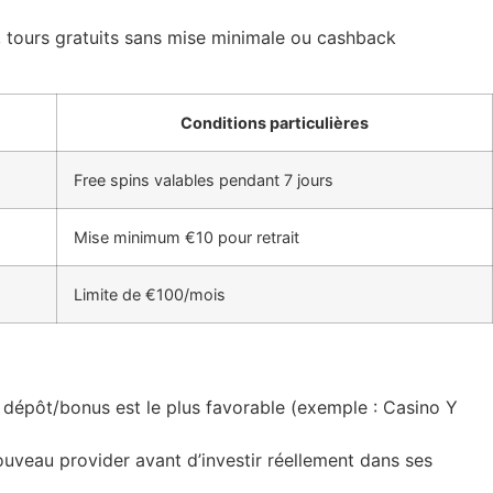
 €, tours gratuits sans mise minimale ou cashback
Conditions particulières
Free spins valables pendant 7 jours
Mise minimum €10 pour retrait
Limite de €100/mois
 dépôt/bonus est le plus favorable (exemple : Casino Y
ouveau provider avant d’investir réellement dans ses