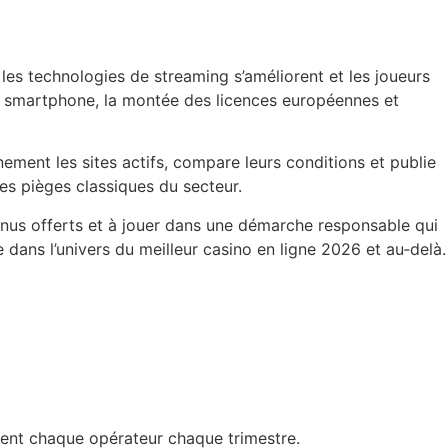
 les technologies de streaming s’améliorent et les joueurs
du smartphone, la montée des licences européennes et
ement les sites actifs, compare leurs conditions et publie
les pièges classiques du secteur.
 bonus offerts et à jouer dans une démarche responsable qui
 dans l’univers du meilleur casino en ligne 2026 et au‑delà.
luent chaque opérateur chaque trimestre.