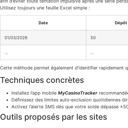
afin d’éviter toute tentation impulsive après une série per
Utilisez toujours une feuille Excel simple :
Date
Dépôt 
01/03/2026
50
…
…
Cette méthode permet également d’identifier rapidement q
Techniques concrètes
Installez l’app mobile
MyCasinoTracker
recommandée p
Définissez des limites auto‑exclusion quotidiennes di
Activez l’alerte SMS dès que votre solde dépasse ±50 
Outils proposés par les sites