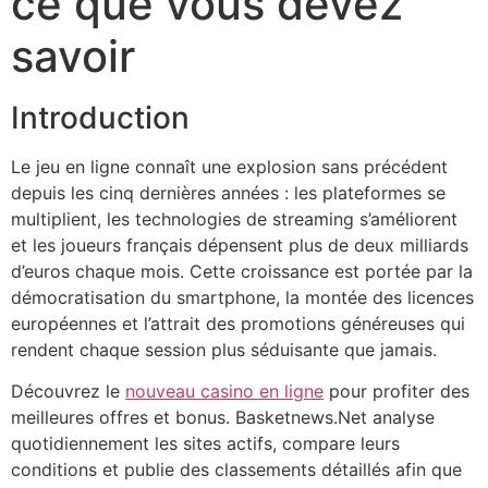
ce que vous devez
savoir
Introduction
Le jeu en ligne connaît une explosion sans précédent
depuis les cinq dernières années : les plateformes se
multiplient, les technologies de streaming s’améliorent
et les joueurs français dépensent plus de deux milliards
d’euros chaque mois. Cette croissance est portée par la
démocratisation du smartphone, la montée des licences
européennes et l’attrait des promotions généreuses qui
rendent chaque session plus séduisante que jamais.
Découvrez le
nouveau casino en ligne
pour profiter des
meilleures offres et bonus. Basketnews.Net analyse
quotidiennement les sites actifs, compare leurs
conditions et publie des classements détaillés afin que