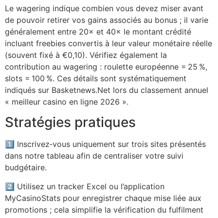
Le wagering indique combien vous devez miser avant
de pouvoir retirer vos gains associés au bonus ; il varie
généralement entre 20× et 40× le montant crédité
incluant freebies convertis à leur valeur monétaire réelle
(souvent fixé à €0,10). Vérifiez également la
contribution au wagering : roulette européenne = 25 %,
slots = 100 %. Ces détails sont systématiquement
indiqués sur Basketnews.Net lors du classement annuel
« meilleur casino en ligne 2026 ».
Stratégies pratiques
1️⃣ Inscrivez‑vous uniquement sur trois sites présentés
dans notre tableau afin de centraliser votre suivi
budgétaire.
2️⃣ Utilisez un tracker Excel ou l’application
MyCasinoStats pour enregistrer chaque mise liée aux
promotions ; cela simplifie la vérification du fulfilment