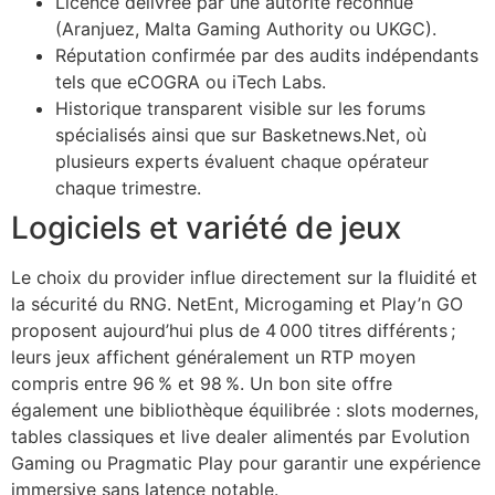
Licence délivrée par une autorité reconnue
(Aranjuez, Malta Gaming Authority ou UKGC).
Réputation confirmée par des audits indépendants
tels que eCOGRA ou iTech Labs.
Historique transparent visible sur les forums
spécialisés ainsi que sur Basketnews.Net, où
plusieurs experts évaluent chaque opérateur
chaque trimestre.
Logiciels et variété de jeux
Le choix du provider influe directement sur la fluidité et
la sécurité du RNG. NetEnt, Microgaming et Play’n GO
proposent aujourd’hui plus de 4 000 titres différents ;
leurs jeux affichent généralement un RTP moyen
compris entre 96 % et 98 %. Un bon site offre
également une bibliothèque équilibrée : slots modernes,
tables classiques et live dealer alimentés par Evolution
Gaming ou Pragmatic Play pour garantir une expérience
immersive sans latence notable.