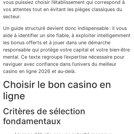
vous puissiez choisir l’établissement qui correspond à
vos attentes tout en évitant les pièges classiques du
secteur.
Un guide structuré devient donc indispensable : il vous
aide à identifier un site fiable, à exploiter intelligemment
les bonus offerts et à jouer dans une démarche
responsable qui protège votre capital et votre bien‑être
mental. Ce texte regroupe l’expertise nécessaire pour
naviguer avec confiance dans l’univers du meilleur
casino en ligne 2026 et au‑delà.
Choisir le bon casino en
ligne
Critères de sélection
fondamentaux