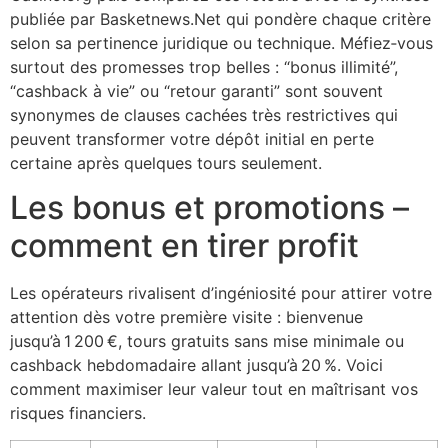
publiée par Basketnews.Net qui pondère chaque critère
selon sa pertinence juridique ou technique. Méfiez‑vous
surtout des promesses trop belles : “bonus illimité”,
“cashback à vie” ou “retour garanti” sont souvent
synonymes de clauses cachées très restrictives qui
peuvent transformer votre dépôt initial en perte
certaine après quelques tours seulement.
Les bonus et promotions –
comment en tirer profit
Les opérateurs rivalisent d’ingéniosité pour attirer votre
attention dès votre première visite : bienvenue
jusqu’à 1 200 €, tours gratuits sans mise minimale ou
cashback hebdomadaire allant jusqu’à 20 %. Voici
comment maximiser leur valeur tout en maîtrisant vos
risques financiers.