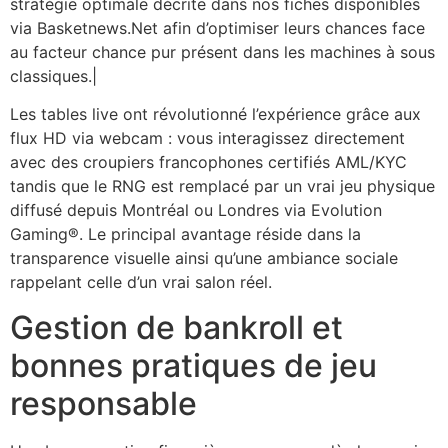
stratégie optimale décrite dans nos fiches disponibles
via Basketnews.Net afin d’optimiser leurs chances face
au facteur chance pur présent dans les machines à sous
classiques.|
Les tables live ont révolutionné l’expérience grâce aux
flux HD via webcam : vous interagissez directement
avec des croupiers francophones certifiés AML/KYC
tandis que le RNG est remplacé par un vrai jeu physique
diffusé depuis Montréal ou Londres via Evolution
Gaming®. Le principal avantage réside dans la
transparence visuelle ainsi qu’une ambiance sociale
rappelant celle d’un vrai salon réel.
Gestion de bankroll et
bonnes pratiques de jeu
responsable