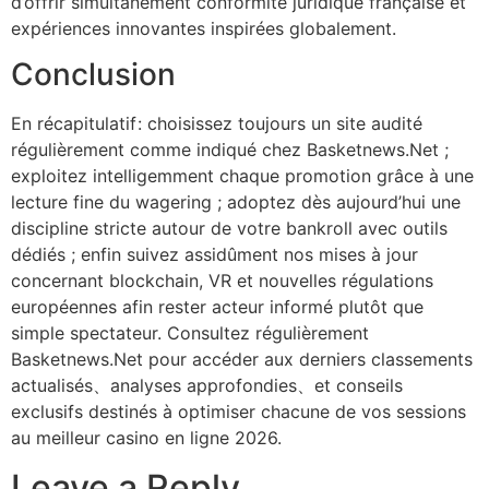
d’offrir simultanément conformité juridique française et
expériences innovantes inspirées globalement.
Conclusion
En récapitulatif : choisissez toujours un site audité
régulièrement comme indiqué chez Basketnews.Net ;
exploitez intelligemment chaque promotion grâce à une
lecture fine du wagering ; adoptez dès aujourd’hui une
discipline stricte autour de votre bankroll avec outils
dédiés ; enfin suivez assidûment nos mises à jour
concernant blockchain, VR et nouvelles régulations
européennes afin rester acteur informé plutôt que
simple spectateur.​ Consultez régulièrement
Basketnews.Net pour accéder aux derniers classements
actualisés、analyses approfondies、et conseils
exclusifs destinés à optimiser chacune de vos sessions
au meilleur casino en ligne 2026.​
Leave a Reply