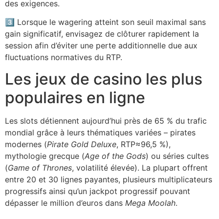
des exigences.
3️⃣ Lorsque le wagering atteint son seuil maximal sans
gain significatif, envisagez de clôturer rapidement la
session afin d’éviter une perte additionnelle due aux
fluctuations normatives du RTP.
Les jeux de casino les plus
populaires en ligne
Les slots détiennent aujourd’hui près de 65 % du trafic
mondial grâce à leurs thématiques variées – pirates
modernes (
Pirate Gold Deluxe
, RTP≈96,5 %),
mythologie grecque (
Age of the Gods
) ou séries cultes
(
Game of Thrones
, volatilité élevée). La plupart offrent
entre 20 et 30 lignes payantes, plusieurs multiplicateurs
progressifs ainsi qu’un jackpot progressif pouvant
dépasser le million d’euros dans
Mega Moolah
.