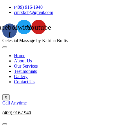
Skip
(409) 916-1940
to
cmtxkcb@gmail.com
content
acebook-
Twitter
Youtube
f
Celestial Massage by Katrina Bullis
Home
About Us
Our Services
Testimonials
Gallery
Contact Us
X
Call Anytime
(409) 916-1940