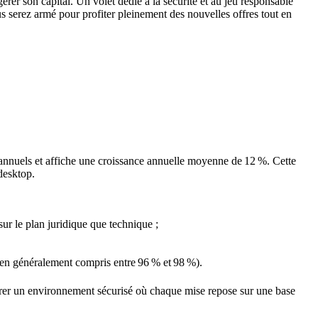
gérer son capital. Un volet dédié à la sécurité et au jeu responsable
s serez armé pour profiter pleinement des nouvelles offres tout en
 annuels et affiche une croissance annuelle moyenne de 12 %. Cette
desktop.
ur le plan juridique que technique ;
en généralement compris entre 96 % et 98 %).
rer un environnement sécurisé où chaque mise repose sur une base