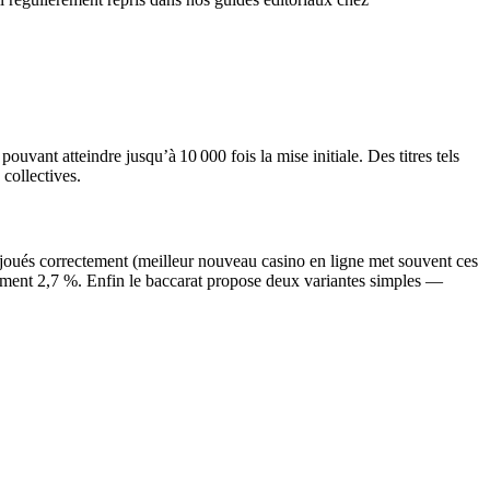
vant atteindre jusqu’à 10 000 fois la mise initiale. Des titres tels
collectives.
joués correctement (meilleur nouveau casino en ligne met souvent ces
lement 2,7 %. Enfin le baccarat propose deux variantes simples —