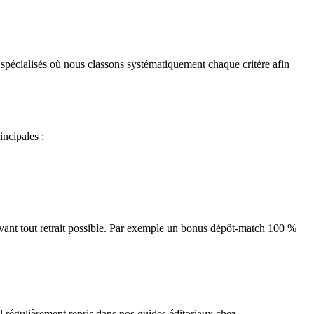
s spécialisés où nous classons systématiquement chaque critère afin
ncipales :
 avant tout retrait possible. Par exemple un bonus dépôt‑match 100 %
il régulièrement repris dans nos guides éditoriaux chez