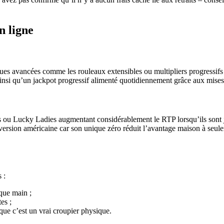
n ligne
s avancées comme les rouleaux extensibles ou multipliers progressifs pou
si qu’un jackpot progressif alimenté quotidiennement grâce aux mises 
s ou Lucky Ladies augmentant considérablement le RTP lorsqu’ils sont 
a version américaine car son unique zéro réduit l’avantage maison à seu
 :
aque main ;
es ;
ue c’est un vrai croupier physique.