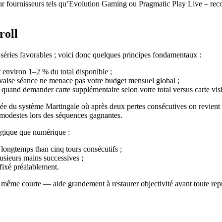
 par fournisseurs tels qu’Evolution Gaming ou Pragmatic Play Live – re
roll
séries favorables ; voici donc quelques principes fondamentaux :
t environ 1–2 % du total disponible ;
vaise séance ne menace pas votre budget mensuel global ;
r quand demander carte supplémentaire selon votre total versus carte vi
ée du système Martingale où après deux pertes consécutives on revient s
s modestes lors des séquences gagnantes.
logique que numérique :
longtemps than cinq tours consécutifs ;
usieurs mains successives ;
fixé préalablement.
e courte — aide grandement à restaurer objectivité avant toute repri