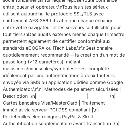
socle fondamental sur lequel repose toute confiance
entre joueur et opérateur.\nTous les sites sérieux
utilisent aujourd’hui le protocole SSL/TLS avec
chiffrement AES‑256 bits afin que chaque échange
entre votre navigateur et les serveurs soit illisible pour
tout tiers.\nDes audits externes menés chaque trimestre
permettent également de certifier conformité aux
standards eCOGRA ou iTech Labs.\n\nGestionnaire
quotidiennement recommandé — la création d’un mot de
passe long (>12 caractères), mêlant
majuscules/minuscules/symboles — est complété
idéalement par une authentification à deux facteurs
envoyée via SMS ou application dédiée comme Google
Authenticator.\n\n| Méthodes de paiement sécurisées |
Description |\n|———————————|————-|\n|
Cartes bancaires Visa/MasterCard | Traitement
immédiat via serveur PCI DSS compliant |\n|
Portefeuilles électroniques PayPal & Skrill |
Authentification supplémentaire avant transaction |\n|