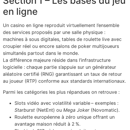
Section 1 – Les bases du jeu
en ligne
Un casino en ligne reproduit virtuellement l’ensemble
des services proposés par une salle physique :
machines à sous digitales, tables de roulette live avec
croupier réel ou encore salons de poker multijoueurs
simultanés partout dans le monde.
La différence majeure réside dans l’infrastructure
logicielle : chaque partie s’appuie sur un générateur
aléatoire certifié (RNG) garantissant un taux de retour
au joueur (RTP) conforme aux standards internationaux.
Parmi les catégories les plus répandues on retrouve :
Slots vidéo avec volatilité variable – exemples :
Starburst
(NetEnt) ou
Mega Joker
(Novomatic).
Roulette européenne à zéro unique offrant un
avantage maison réduit à 2 %.