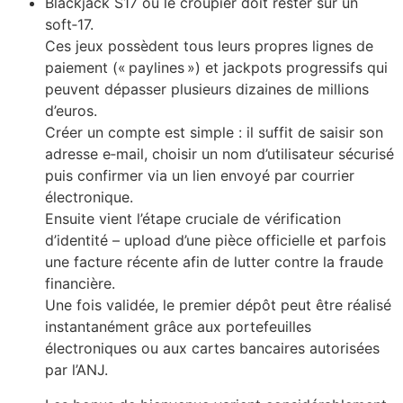
Blackjack S17 où le croupier doit rester sur un
soft‑17.
Ces jeux possèdent tous leurs propres lignes de
paiement (« paylines ») et jackpots progressifs qui
peuvent dépasser plusieurs dizaines de millions
d’euros.
Créer un compte est simple : il suffit de saisir son
adresse e‑mail, choisir un nom d’utilisateur sécurisé
puis confirmer via un lien envoyé par courrier
électronique.
Ensuite vient l’étape cruciale de vérification
d’identité – upload d’une pièce officielle et parfois
une facture récente afin de lutter contre la fraude
financière.
Une fois validée, le premier dépôt peut être réalisé
instantanément grâce aux portefeuilles
électroniques ou aux cartes bancaires autorisées
par l’ANJ.