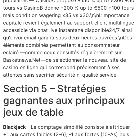
populaires — CasinoA propose +150 % up to €300 +50
tours vs CasinoB donne +200 % up to €500 +100 tours
mais condition wagering x35 vs x30.\n\nL’importance
capitale revient également au support client multilingue
accessible via chat live instantané disponible24/7 ainsi
qu’envoi email garanti sous deux heures ouvrées.\nCes
éléments combinés permettent au consommateur
éclairé —comme ceux consultés régulièrement sur
Basketnews.Net—de sélectionner le nouveau site de
casino en ligne qui correspond précisément à ses
attentes sans sacrifier sécurité ni qualité service.
Section 5 – Stratégies
gagnantes aux principaux
jeux de table
Blackjack
Le comptage simplifié consiste à attribuer
+1 aux cartes faibles (2–6), -1 aux fortes (10–As) puis