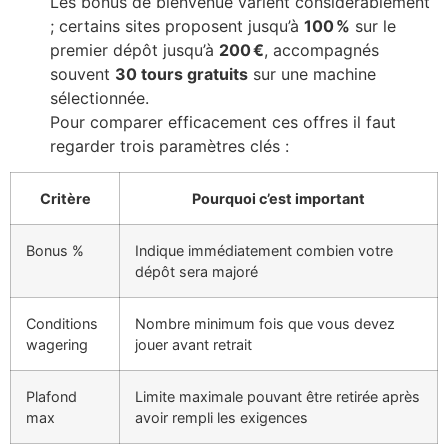
Les bonus de bienvenue varient considérablement
; certains sites proposent jusqu’à
100 %
sur le
premier dépôt jusqu’à
200 €
, accompagnés
souvent
30 tours gratuits
sur une machine
sélectionnée.
Pour comparer efficacement ces offres il faut
regarder trois paramètres clés :
Critère
Pourquoi c’est important
Bonus %
Indique immédiatement combien votre
dépôt sera majoré
Conditions
Nombre minimum fois que vous devez
wagering
jouer avant retrait
Plafond
Limite maximale pouvant être retirée après
max
avoir rempli les exigences