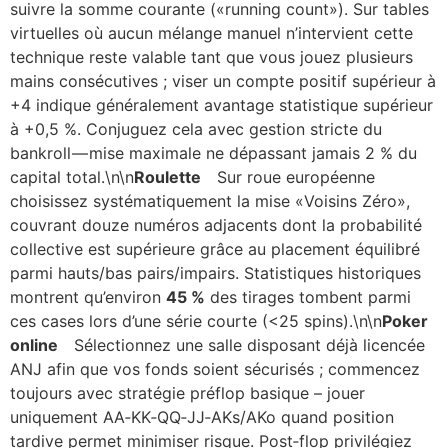
suivre la somme courante («​running count​»). Sur tables
virtuelles où aucun mélange manuel n’intervient cette
technique reste valable tant que vous jouez plusieurs
mains consécutives ; viser un compte positif supérieur à
+4 indique généralement avantage statistique supérieur
à +0,5 %. Conjuguez cela avec gestion stricte du
bankroll — mise maximale ne dépassant jamais 2 % du
capital total.\n\n
Roulette
Sur roue européenne
choisissez systématiquement la mise «​Voisins Zéro​»,
couvrant douze numéros adjacents dont la probabilité
collective est supérieure grâce au placement équilibré
parmi hauts/bas pairs/impairs. Statistiques historiques
montrent qu’environ
45 %
des tirages tombent parmi
ces cases lors d’une série courte (<25 spins).\n\n
Poker
online
Sélectionnez une salle disposant déjà licencée
ANJ afin que vos fonds soient sécurisés ; commencez
toujours avec stratégie préflop basique ­– jouer
uniquement AA‐KK‐QQ‐JJ‐AKs/AKo quand position
tardive permet minimiser risque. Post‑flop privilégiez