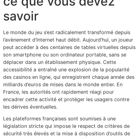
ce que vous devez
savoir
Le monde du jeu s’est radicalement transformé depuis
l’avènement d’Internet haut débit. Aujourd’hui, un joueur
peut accéder à des centaines de tables virtuelles depuis
son smartphone ou son ordinateur portable, sans se
déplacer dans un établissement physique. Cette
accessibilité a entraîné une explosion de la popularité
des casinos en ligne, qui enregistrent chaque année des
milliards d’euros de mises dans le monde entier. En
France, les autorités ont rapidement réagi pour
encadrer cette activité et protéger les usagers contre
les dérives éventuelles.
Les plateformes françaises sont soumises à une
législation stricte qui impose le respect de critères de
sécurité très élevés et la mise à disposition d’outils de