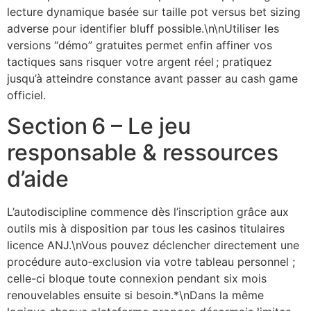
lecture dynamique basée sur taille pot versus bet sizing
adverse pour identifier bluff possible.\n\nUtiliser les
versions “démo” gratuites permet enfin affiner vos
tactiques sans risquer votre argent réel ; pratiquez
jusqu’à atteindre constance avant passer au cash game
officiel.
Section 6 – Le jeu
responsable & ressources
d’aide
L’autodiscipline commence dès l’inscription grâce aux
outils mis à disposition par tous les casinos titulaires
licence ANJ.\nVous pouvez déclencher directement une
procédure auto‑exclusion via votre tableau personnel ;
celle-ci bloque toute connexion pendant six mois
renouvelables ensuite si besoin.*\nDans la même