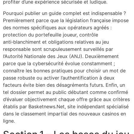
profiter d’une expérience sécurisée et ludique.
Pourquoi publier un guide complet est indispensable ?
Premièrement parce que la législation française impose
des normes spécifiques aux opérateurs agréés :
protection du portefeuille joueur, contrôle
anti‑blanchiment et obligations relatives au jeu
responsable sont scrupuleusement surveillés par
l’Autorité Nationale des Jeux (ANJ). Deuxièmement
parce que la cybersécurité évolue constamment ;
connaître les bonnes pratiques pour choisir un mot de
passe robuste ou activer l’authentification à deux
facteurs évite bien des désagréments futurs. Enfin, un
tel dossier permet au public débutant comme confirmé
d’évaluer objectivement chaque offre grâce aux critères
établis par Basketnews.Net, site indépendant spécialisé
dans le classement impartial des nouveaux casinos en
ligne.