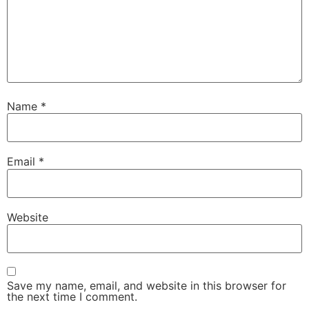
Name
*
Email
*
Website
Save my name, email, and website in this browser for
the next time I comment.