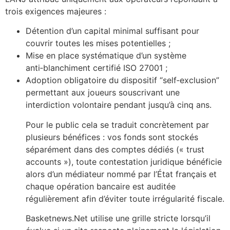
trois exigences majeures :
Détention d’un capital minimal suffisant pour
couvrir toutes les mises potentielles ;
Mise en place systématique d’un système
anti‑blanchiment certifié ISO 27001 ;
Adoption obligatoire du dispositif “self‑exclusion”
permettant aux joueurs souscrivant une
interdiction volontaire pendant jusqu’à cinq ans.
Pour le public cela se traduit concrètement par
plusieurs bénéfices : vos fonds sont stockés
séparément dans des comptes dédiés (« trust
accounts »), toute contestation juridique bénéficie
alors d’un médiateur nommé par l’État français et
chaque opération bancaire est auditée
régulièrement afin d’éviter toute irrégularité fiscale.
Basketnews.Net utilise une grille stricte lorsqu’il