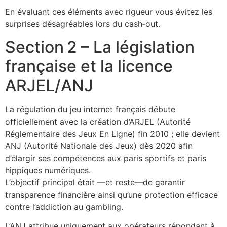
En évaluant ces éléments avec rigueur vous évitez les
surprises désagréables lors du cash‑out.
Section 2 – La législation
française et la licence
ARJEL/ANJ
La régulation du jeu internet français débute
officiellement avec la création d’ARJEL (Autorité
Réglementaire des Jeux En Ligne) fin 2010 ; elle devient
ANJ (Autorité Nationale des Jeux) dès 2020 afin
d’élargir ses compétences aux paris sportifs et paris
hippiques numériques.
L’objectif principal était —et reste—de garantir
transparence financière ainsi qu’une protection efficace
contre l’addiction au gambling.
L’ANJ attribue uniquement aux opérateurs répondant à