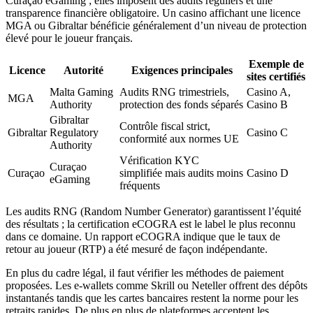
Curaçao eGaming ; elles imposent des audits réguliers et une
transparence financière obligatoire. Un casino affichant une licence
MGA ou Gibraltar bénéficie généralement d’un niveau de protection
élevé pour le joueur français.
Exemple de
Licence
Autorité
Exigences principales
sites certifiés
Malta Gaming
Audits RNG trimestriels,
Casino A,
MGA
Authority
protection des fonds séparés
Casino B
Gibraltar
Contrôle fiscal strict,
Gibraltar
Regulatory
Casino C
conformité aux normes UE
Authority
Vérification KYC
Curaçao
Curaçao
simplifiée mais audits moins
Casino D
eGaming
fréquents
Les audits RNG (Random Number Generator) garantissent l’équité
des résultats ; la certification eCOGRA est le label le plus reconnu
dans ce domaine. Un rapport eCOGRA indique que le taux de
retour au joueur (RTP) a été mesuré de façon indépendante.
En plus du cadre légal, il faut vérifier les méthodes de paiement
proposées. Les e‑wallets comme Skrill ou Neteller offrent des dépôts
instantanés tandis que les cartes bancaires restent la norme pour les
retraits rapides. De plus en plus de plateformes acceptent les