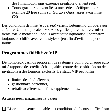
dès l’inscription sans exigence préalable d’argent réel.
Tours gratuits : souvent liés à une série spécifique – par
exemple 20 free spins sur
Gonzo’s Quest
après avoir misé
€20.
Les conditions de mise (
wagering
) varient fortement d’un opérateur
à l’autre. Un multiplicateur « 30x » signifie que vous devez miser
trente fois le montant du bonus avant toute liquidation ; comparez
toujours ce chiffre avec votre style de jeu afin d’éviter une perte
inutile.
Programmes fidélité & VIP
De nombreux casinos proposent un système à points où chaque euro
misé rapporte des crédits échangeables contre des cashbacks ou des
invitations à des tournois exclusifs. Le statut VIP peut offrir :
limites de dépôt élevées,
gestionnaire personnel,
retraits accélérés sans frais supplémentaires.
Astuces pour maximiser la valeur
1️⃣ Lisez attentivement le tableau « conditions du bonus » affiché sur