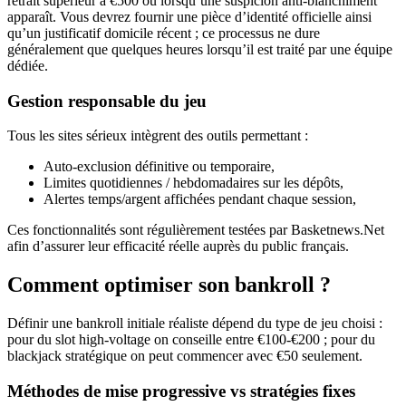
retrait supérieur à €500 ou lorsqu’une suspicion anti‑blanchiment
apparaît. Vous devrez fournir une pièce d’identité officielle ainsi
qu’un justificatif domicile récent ; ce processus ne dure
généralement que quelques heures lorsqu’il est traité par une équipe
dédiée.
Gestion responsable du jeu
Tous les sites sérieux intègrent des outils permettant :
Auto‑exclusion définitive ou temporaire,
Limites quotidiennes / hebdomadaires sur les dépôts,
Alertes temps/argent affichées pendant chaque session,
Ces fonctionnalités sont régulièrement testées par Basketnews.Net
afin d’assurer leur efficacité réelle auprès du public français.
Comment optimiser son bankroll ?
Définir une bankroll initiale réaliste dépend du type de jeu choisi :
pour du slot high‑voltage on conseille entre €100‑€200 ; pour du
blackjack stratégique on peut commencer avec €50 seulement.
Méthodes de mise progressive vs stratégies fixes