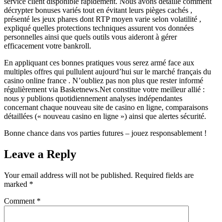
service client disponible rapidement. Nous avons détaillé comment
décrypter bonuses variés tout en évitant leurs pièges cachés ,
présenté les jeux phares dont RTP moyen varie selon volatilité ,
expliqué quelles protections techniques assurent vos données
personnelles ainsi que quels outils vous aideront à gérer
efficacement votre bankroll.
En appliquant ces bonnes pratiques vous serez armé face aux
multiples offres qui pullulent aujourd’hui sur le marché français du
casino online france . N’oubliez pas non plus que rester informé
régulièrement via Basketnews.Net constitue votre meilleur allié :
nous y publions quotidiennement analyses indépendantes
concernant chaque nouveau site de casino en ligne, comparaisons
détaillées (« nouveau casino en ligne ») ainsi que alertes sécurité.
Bonne chance dans vos parties futures – jouez responsablement !
Leave a Reply
Your email address will not be published.
Required fields are
marked
*
Comment
*