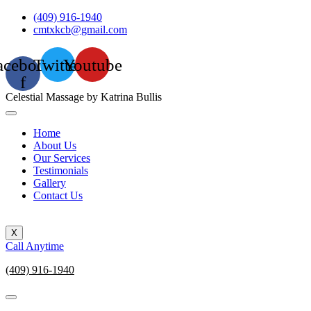
Skip
(409) 916-1940
to
cmtxkcb@gmail.com
content
acebook-
Twitter
Youtube
f
Celestial Massage by Katrina Bullis
Home
About Us
Our Services
Testimonials
Gallery
Contact Us
X
Call Anytime
(409) 916-1940