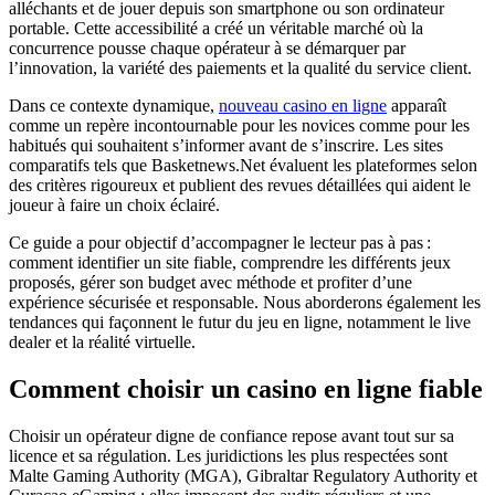
alléchants et de jouer depuis son smartphone ou son ordinateur
portable. Cette accessibilité a créé un véritable marché où la
concurrence pousse chaque opérateur à se démarquer par
l’innovation, la variété des paiements et la qualité du service client.
Dans ce contexte dynamique,
nouveau casino en ligne
apparaît
comme un repère incontournable pour les novices comme pour les
habitués qui souhaitent s’informer avant de s’inscrire. Les sites
comparatifs tels que Basketnews.Net évaluent les plateformes selon
des critères rigoureux et publient des revues détaillées qui aident le
joueur à faire un choix éclairé.
Ce guide a pour objectif d’accompagner le lecteur pas à pas :
comment identifier un site fiable, comprendre les différents jeux
proposés, gérer son budget avec méthode et profiter d’une
expérience sécurisée et responsable. Nous aborderons également les
tendances qui façonnent le futur du jeu en ligne, notamment le live
dealer et la réalité virtuelle.
Comment choisir un casino en ligne fiable
Choisir un opérateur digne de confiance repose avant tout sur sa
licence et sa régulation. Les juridictions les plus respectées sont
Malte Gaming Authority (MGA), Gibraltar Regulatory Authority et