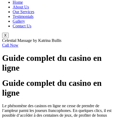
Home
About Us
Our Services
Testimonials
Gallery
Contact Us
X
Celestial Massage by Katrina Bullis
Call Now
Guide complet du casino en
ligne
Guide complet du casino en
ligne
Le phénomène des casinos en ligne ne cesse de prendre de
l’ampleur parmi les joueurs francophones. En quelques clics, il est
possible d’accéder à des centaines de jeux, de profiter de bonus